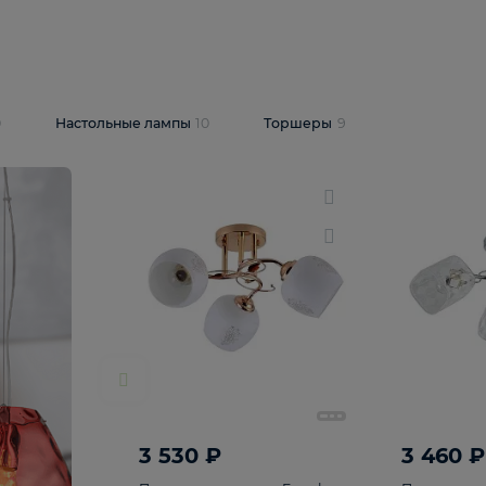
10 409 ₽
5 600 ₽
14 870 ₽
люстра Lussole
Подвесная люстра Alfa Praga
-6907-05
10773
В корзину
т
На складе
1
шт
ветки
10
Настольные лампы
10
Торшеры
9