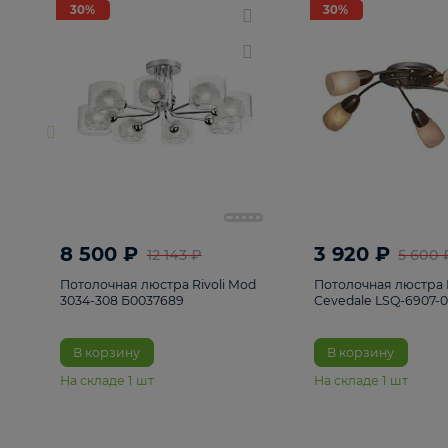
РАСПРОДАЖА
Смотреть все
Люстры
82
Светильники
222
Бра и под
30%
30%