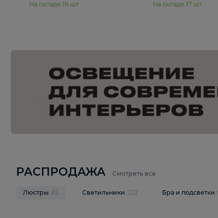
15 990 ₽
19 990 ₽
Подвесная люстра Moderli
Подвесная л
Dottie V11921-5P
Mireil V11914-
В корзину
В корзину
На складе
16
шт
На складе
17