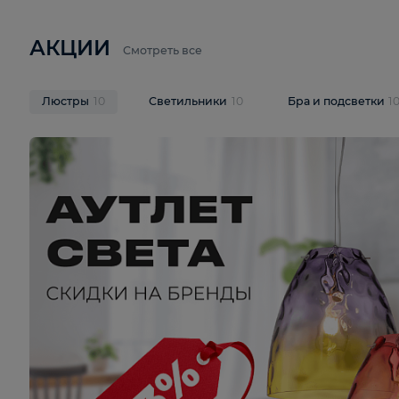
8 500 ₽
3 920 ₽
12 143 ₽
Потолочная люстра Rivoli Mod
Потолочная 
3034-308 Б0037689
Cevedale LSQ
В корзину
В корзину
На складе
1
шт
На складе
1
ш
АКЦИИ
Смотреть все
Люстры
10
Светильники
10
Бра и подс