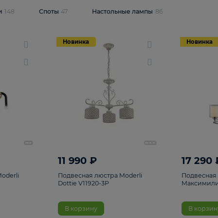
одсветки
148
Споты
47
Настольные лампы
86
Новинка