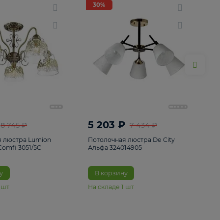
ие
8
30%
30%