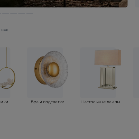
мотреть все
ветильники
Бра и подсветки
Настольные 