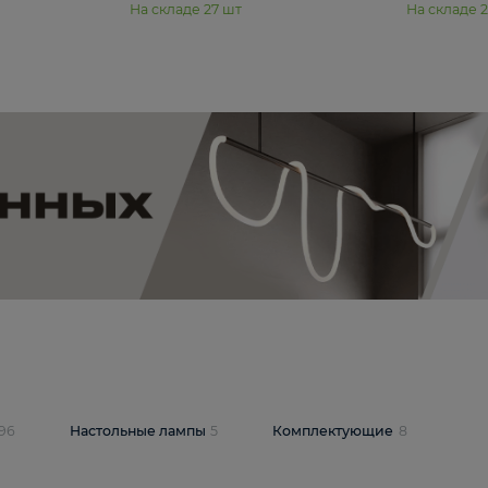
11 990 ₽
юстра Moderli
Подвесная люстра Moderli
12P
Dottie V11920-3P
В корзину
шт
На складе
27
шт