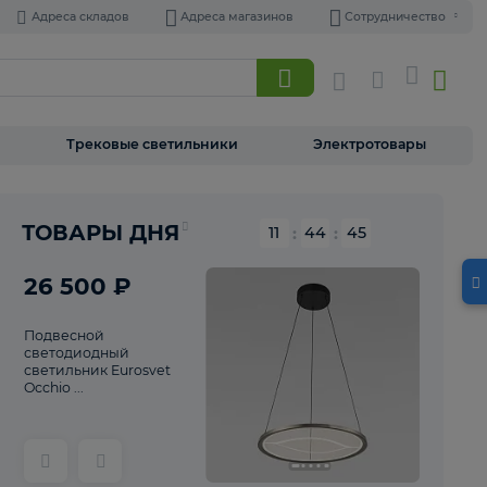
Адреса складов
Адреса магазинов
Торшеры
Трековые светильники
Э
Реклама
ТОВАРЫ ДНЯ
11
:
44
26 500 ₽
Подвесной
светодиодный
светильник Eurosvet
Occhio ...