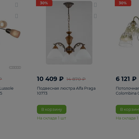
светки
96
Настольные лампы
5
Комплектующ
30%