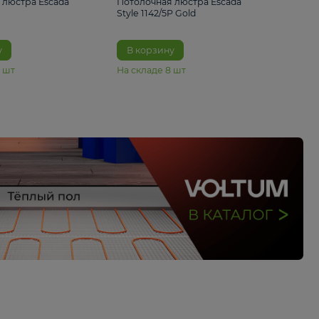
3 460 ₽
9 620 ₽
Потолочная люстра Escada
Потолочная люстра 
1106/3PL
Style 1142/5P Gold
В корзину
В корзину
На складе
11
шт
На складе
8
шт