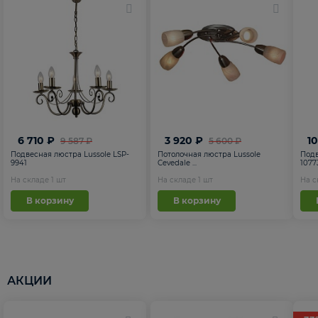
6 710 ₽
3 920 ₽
1
9 587 ₽
5 600 ₽
Подвесная люстра Lussole LSP-
Потолочная люстра Lussole
Подв
9941
Cevedale ...
1077
На складе
1
шт
На складе
1
шт
На 
В корзину
В корзину
АКЦИИ