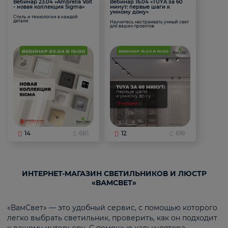
Вебинар 23.04 «Ambrella Volt
Вебинар 16.04 «TUYA за 60
- новая коллекция Sigma»
минут: первые шаги к
умному дому»
Стиль и технологии в каждой
детали
Научитесь настраивать умный свет
для ваших проектов
14
681
12
618
ИНТЕРНЕТ-МАГАЗИН СВЕТИЛЬНИКОВ И ЛЮСТР
«ВАМСВЕТ»
«ВамСвет» — это удобный сервис, с помощью которого
легко выбрать светильник, проверить, как он подходит