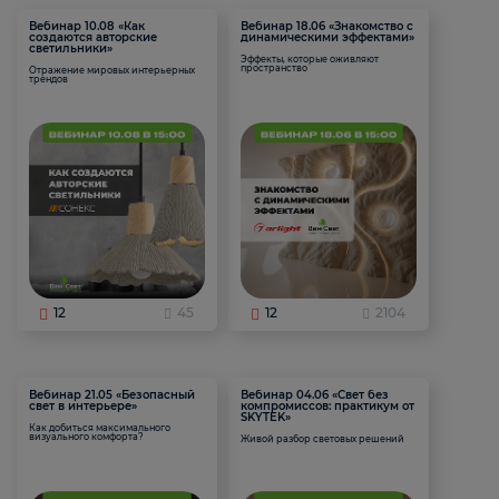
Вебинар 10.08 «Как
Вебинар 18.06 «Знакомство с
создаются авторские
динамическими эффектами»
светильники»
Эффекты, которые оживляют
пространство
Отражение мировых интерьерных
трендов
12
45
12
2104
Вебинар 21.05 «Безопасный
Вебинар 04.06 «Свет без
свет в интерьере»
компромиссов: практикум от
SKYTEK»
Как добиться максимального
визуального комфорта?
Живой разбор световых решений