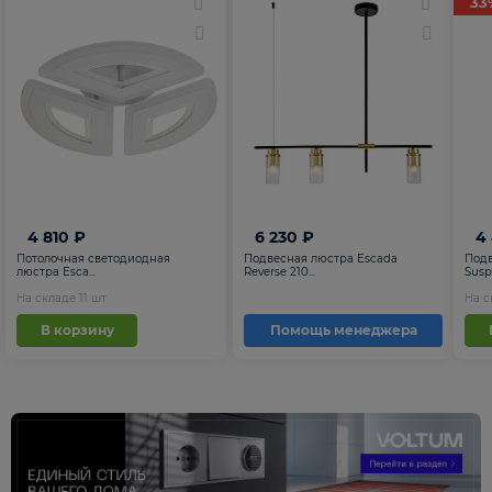
33
4 810 ₽
6 230 ₽
4
Потолочная светодиодная
Подвесная люстра Escada
Подв
люстра Esca...
Reverse 210...
Suspe
На складе
11
шт
На 
В корзину
Помощь менеджера