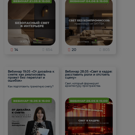
14
654
20
805
Вебинар 19.05 «От дизайна к
Вебинар 28.05 «Свет в кадре:
смете: как реализовать
расставить роли и отстоять
проект без переплат и
сцену»
ошибок»
Свет, который формирует
архитектуру пространства.
Как подготовить грамотную смету?