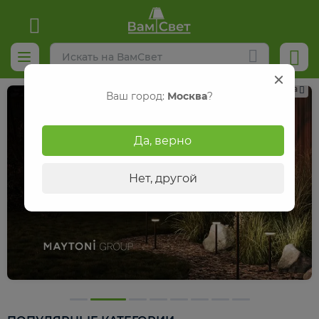
Реклама
Ваш город:
Москва
?
Да, верно
Нет, другой