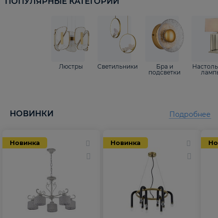
ПОПУЛЯРНЫЕ КАТЕГОРИИ
Люстры
Светильники
Бра и
Настол
подсветки
ламп
НОВИНКИ
Подробнее
Новинка
Новинка
Но