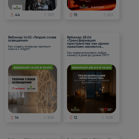
44
1101
15
651
Вебинар 14.05 «Теория слоев
Вебинар 28.04
освещения»
«Трансформация
пространства: как одним
нажатием меняются
Как создать интерьер премиум-
класса с Arlight?
функции комнаты
Как модернизировать любую
комнату в доме до уровня ПРО?
14
656
12
1018