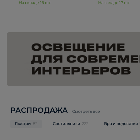
15 990 ₽
19 990 ₽
Подвесная люстра Moderli
Подвесная л
Dottie V11921-5P
Mireil V11914-
В корзину
В корзину
На складе
16
шт
На складе
17