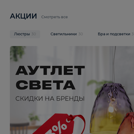
6 710 ₽
3 920 ₽
9 587 ₽
Подвесная люстра Lussole LSP-
Потолочная 
9941
Cevedale LSQ
В корзину
В корзину
На складе
1
шт
На складе
1
ш
АКЦИИ
Смотреть все
Люстры
30
Светильники
30
Бра и под