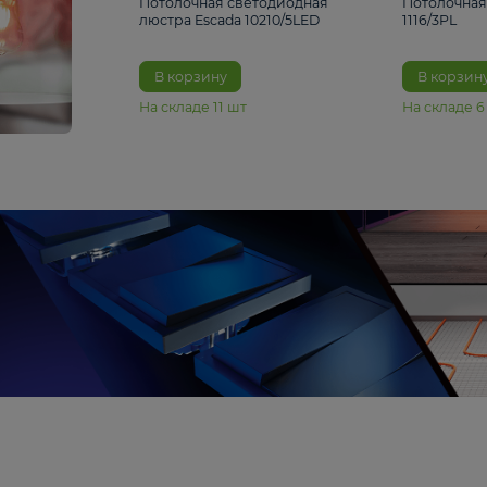
6 990 ₽
Потолочная светодиодная
люстра Escada 10210/5LED
В корзину
На складе
11
шт