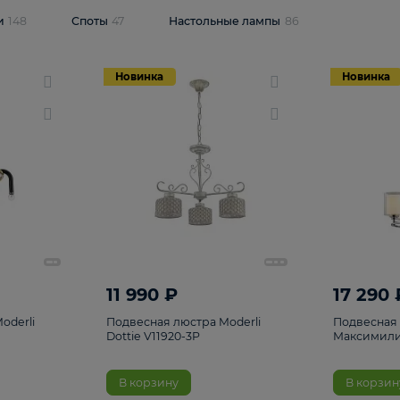
одсветки
148
Споты
47
Настольные лампы
86
Новинка