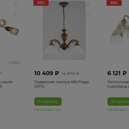
светки
96
Настольные лампы
5
Комплектующ
30%