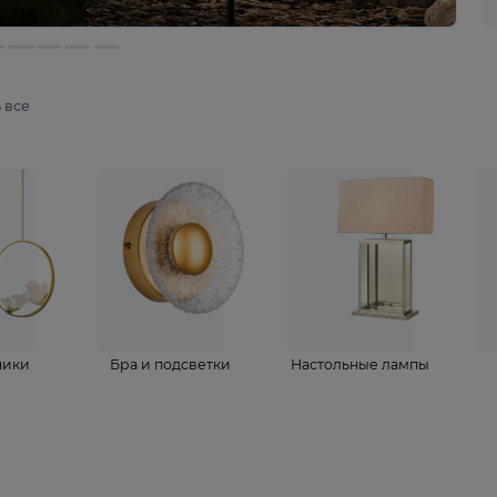
мотреть все
ветильники
Бра и подсветки
Настольные 