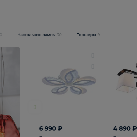
10 409 ₽
5 600 ₽
14 870 ₽
люстра Lussole
Подвесная люстра Alfa Praga
-6907-05
10773
В корзину
т
На складе
1
шт
светки
30
Настольные лампы
30
Торшеры
9