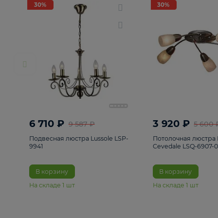
РАСПРОДАЖА
Смотреть все
Люстры
82
Светильники
222
Бра и под
30%
30%