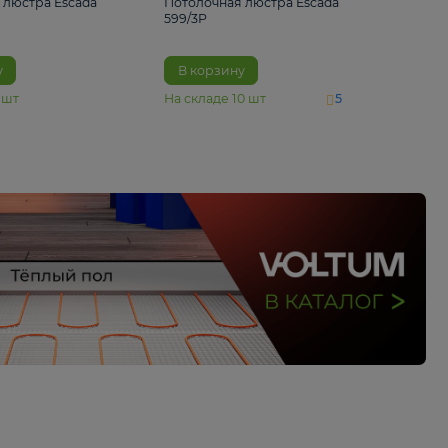
4 890 ₽
6 430 ₽
Потолочная люстра Escada
Потолочная люстра 
1116/3PL
599/3P
В корзину
В корзину
На складе
6
шт
На складе
10
шт