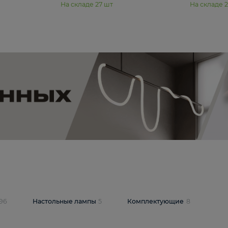
11 990 ₽
юстра Moderli
Подвесная люстра Moderli
12P
Dottie V11920-3P
В корзину
шт
На складе
27
шт