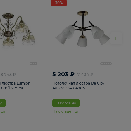
ие
8
30%
30%