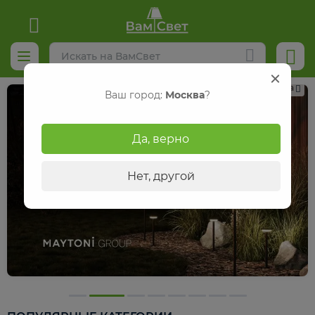
Реклама
Ваш город:
Москва
?
Да, верно
Нет, другой