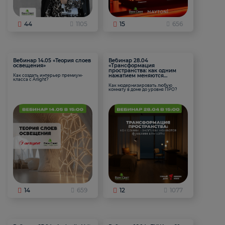
44
1105
15
656
Вебинар 14.05 «Теория слоев
Вебинар 28.04
освещения»
«Трансформация
пространства: как одним
нажатием меняются
Как создать интерьер премиум-
класса с Arlight?
функции комнаты
Как модернизировать любую
комнату в доме до уровня ПРО?
14
659
12
1077