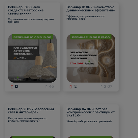
Вебинар 10.08 «Как
Вебинар 18.06 «Знакомство с
создаются авторские
динамическими эффектами»
светильники»
Эффекты, которые оживляют
пространство
Отражение мировых интерьерных
трендов
12
46
12
2107
Вебинар 21.05 «Безопасный
Вебинар 04.06 «Свет без
свет в интерьере»
компромиссов: практикум от
SKYTEK»
Как добиться максимального
визуального комфорта?
Живой разбор световых решений