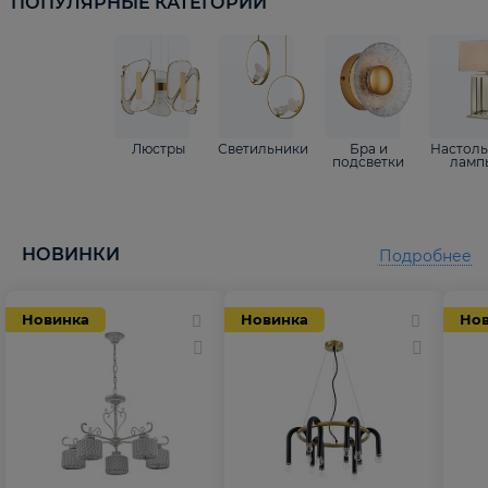
ПОПУЛЯРНЫЕ КАТЕГОРИИ
Люстры
Светильники
Бра и
Настол
подсветки
ламп
НОВИНКИ
Подробнее
Новинка
Новинка
Но