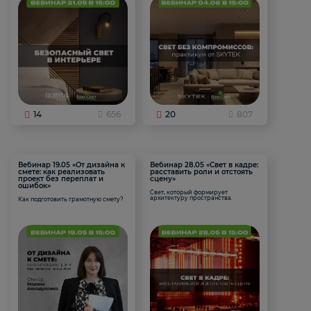
14
656
20
807
Вебинар 19.05 «От дизайна к
Вебинар 28.05 «Свет в кадре:
смете: как реализовать
расставить роли и отстоять
проект без переплат и
сцену»
ошибок»
Свет, который формирует
архитектуру пространства.
Как подготовить грамотную смету?