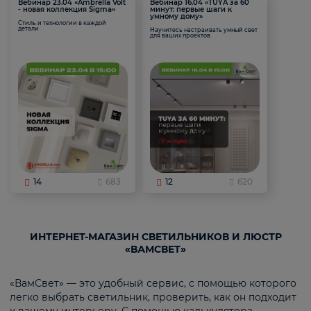
Вебинар 23.04 «Ambrella Volt
Вебинар 16.04 «TUYA за 60
- новая коллекция Sigma»
минут: первые шаги к
умному дому»
Стиль и технологии в каждой
детали
Научитесь настраивать умный свет
для ваших проектов
14
683
12
620
ИНТЕРНЕТ-МАГАЗИН СВЕТИЛЬНИКОВ И ЛЮСТР
«ВАМСВЕТ»
«ВамСвет» — это удобный сервис, с помощью которого
легко выбрать светильник, проверить, как он подходит