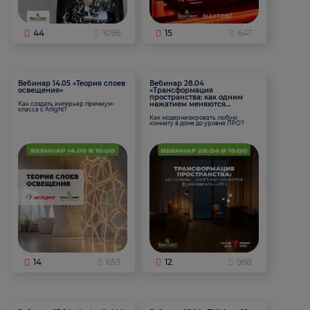
44
1096
15
647
Вебинар 14.05 «Теория слоев
Вебинар 28.04
освещения»
«Трансформация
пространства: как одним
нажатием меняются
Как создать интерьер премиум-
класса с Arlight?
функции комнаты
Как модернизировать любую
комнату в доме до уровня ПРО?
14
653
12
968