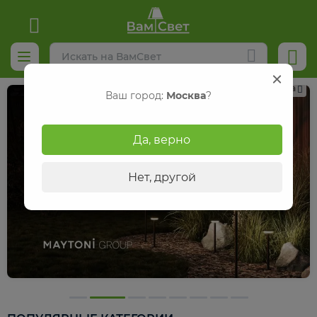
Реклама
Ваш город:
Москва
?
Да, верно
Нет, другой