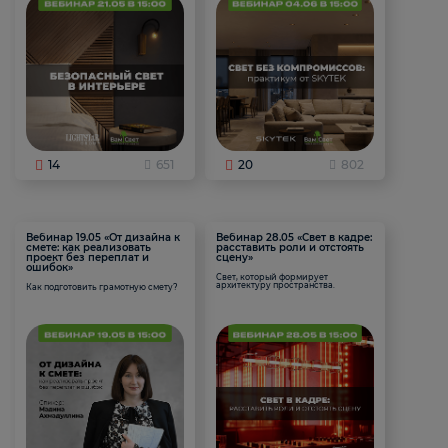
14
651
20
802
Вебинар 19.05 «От дизайна к
Вебинар 28.05 «Свет в кадре:
смете: как реализовать
расставить роли и отстоять
проект без переплат и
сцену»
ошибок»
Свет, который формирует
архитектуру пространства.
Как подготовить грамотную смету?