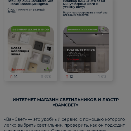
Вебинар 23.04 «Ambrella Volt
Вебинар 16.04 «TUYA за 60
- новая коллекция Sigma»
минут: первые шаги к
умному дому»
Стиль и технологии в каждой
детали
Научитесь настраивать умный свет
для ваших проектов
14
678
12
613
ИНТЕРНЕТ-МАГАЗИН СВЕТИЛЬНИКОВ И ЛЮСТР
«ВАМСВЕТ»
«ВамСвет» — это удобный сервис, с помощью которого
легко выбрать светильник, проверить, как он подходит