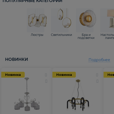
ПОПУЛЯРНЫЕ КАТЕГОРИИ
Люстры
Светильники
Бра и
Настол
подсветки
ламп
НОВИНКИ
Подробнее
Новинка
Новинка
Но