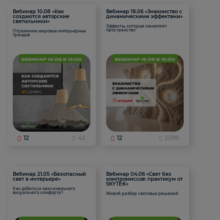
Вебинар 10.08 «Как
Вебинар 18.06 «Знакомство с
создаются авторские
динамическими эффектами»
светильники»
Эффекты, которые оживляют
пространство
Отражение мировых интерьерных
трендов
12
42
12
2099
Вебинар 21.05 «Безопасный
Вебинар 04.06 «Свет без
свет в интерьере»
компромиссов: практикум от
SKYTEK»
Как добиться максимального
визуального комфорта?
Живой разбор световых решений