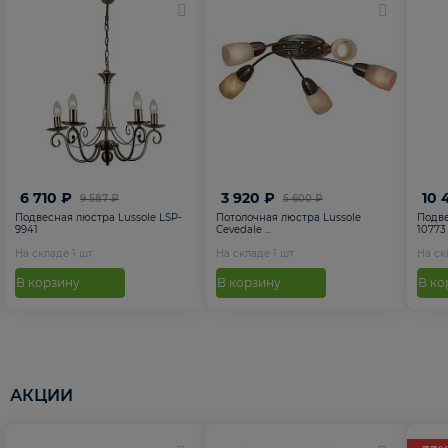
6 710 ₽
3 920 ₽
10 
9 587 ₽
5 600 ₽
Подвесная люстра Lussole LSP-
Потолочная люстра Lussole
Подве
9941
Cevedale ...
10773
На складе
1
шт
На складе
1
шт
На с
В корзину
В корзину
В ко
АКЦИИ