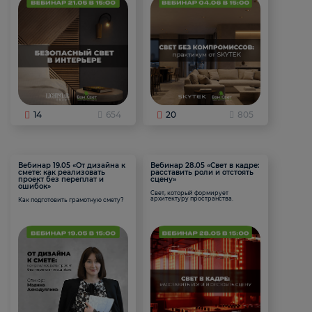
14
654
20
805
Вебинар 19.05 «От дизайна к
Вебинар 28.05 «Свет в кадре:
смете: как реализовать
расставить роли и отстоять
проект без переплат и
сцену»
ошибок»
Свет, который формирует
архитектуру пространства.
Как подготовить грамотную смету?