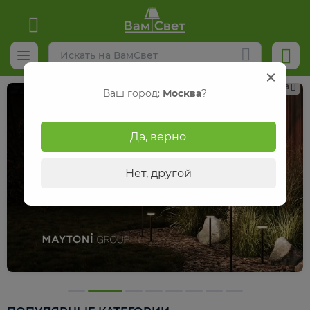
Реклама
Ваш город:
Москва
?
Да, верно
Нет, другой