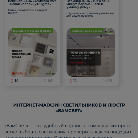
Вебинар 23.04 «Ambrella Volt
Вебинар 16.04 «TUYA за 60
- новая коллекция Sigma»
минут: первые шаги к
умному дому»
Стиль и технологии в каждой
детали
Научитесь настраивать умный свет
для ваших проектов
14
681
12
618
ИНТЕРНЕТ-МАГАЗИН СВЕТИЛЬНИКОВ И ЛЮСТР
«ВАМСВЕТ»
«ВамСвет» — это удобный сервис, с помощью которого
легко выбрать светильник, проверить, как он подходит