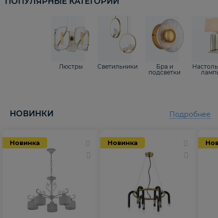
ПОПУЛЯРНЫЕ КАТЕГОРИИ
Люстры
Светильники
Бра и
Настол
подсветки
ламп
НОВИНКИ
Подробнее
Новинка
Новинка
Но