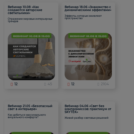
Вебинар 10.08 «Как
Вебинар 18.06 «Знакомство с
создаются авторские
динамическими эффектами»
светильники»
Эффекты, которые оживляют
пространство
Отражение мировых интерьерных
трендов
12
45
12
2104
Вебинар 21.05 «Безопасный
Вебинар 04.06 «Свет без
свет в интерьере»
компромиссов: практикум от
SKYTEK»
Как добиться максимального
визуального комфорта?
Живой разбор световых решений