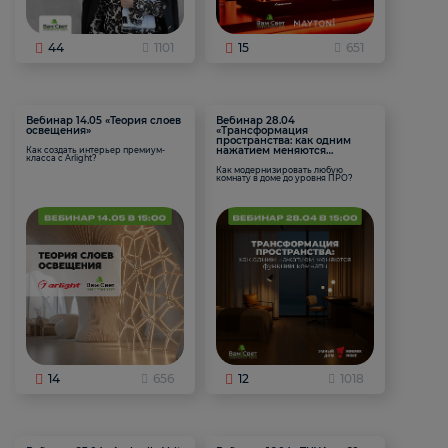
44
1101
15
651
Вебинар 14.05 «Теория слоев
Вебинар 28.04
освещения»
«Трансформация
пространства: как одним
нажатием меняются
Как создать интерьер премиум-
класса с Arlight?
функции комнаты
Как модернизировать любую
комнату в доме до уровня ПРО?
14
656
12
1018