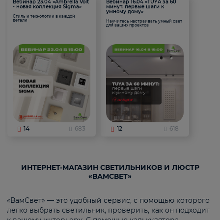
Вебинар 23.04 «Ambrella Volt
Вебинар 16.04 «TUYA за 60
- новая коллекция Sigma»
минут: первые шаги к
умному дому»
Стиль и технологии в каждой
детали
Научитесь настраивать умный свет
для ваших проектов
14
683
12
618
ИНТЕРНЕТ-МАГАЗИН СВЕТИЛЬНИКОВ И ЛЮСТР
«ВАМСВЕТ»
«ВамСвет» — это удобный сервис, с помощью которого
легко выбрать светильник, проверить, как он подходит