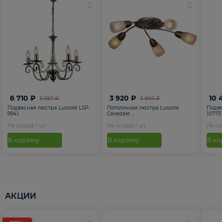
6 710 ₽
3 920 ₽
10 
9 587 ₽
5 600 ₽
Подвесная люстра Lussole LSP-
Потолочная люстра Lussole
Подве
9941
Cevedale ...
10773
На складе
1
шт
На складе
1
шт
На с
В корзину
В корзину
В ко
АКЦИИ