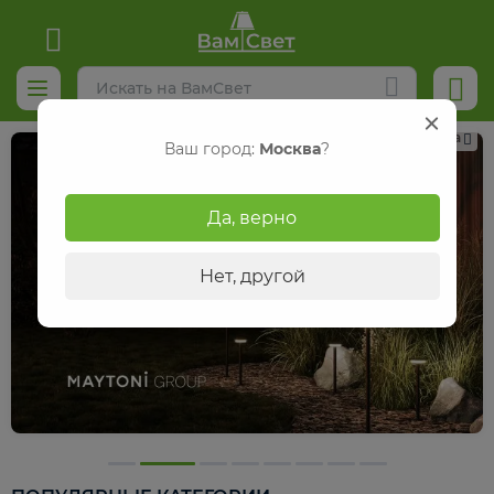
Реклама
Ваш город:
Москва
?
Да, верно
Нет, другой