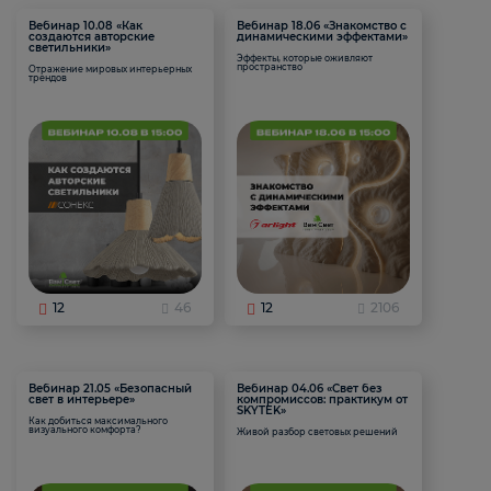
Вебинар 10.08 «Как
Вебинар 18.06 «Знакомство с
создаются авторские
динамическими эффектами»
светильники»
Эффекты, которые оживляют
пространство
Отражение мировых интерьерных
трендов
12
46
12
2106
Вебинар 21.05 «Безопасный
Вебинар 04.06 «Свет без
свет в интерьере»
компромиссов: практикум от
SKYTEK»
Как добиться максимального
визуального комфорта?
Живой разбор световых решений