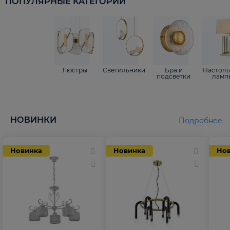
ПОПУЛЯРНЫЕ КАТЕГОРИИ
Люстры
Светильники
Бра и
Настол
подсветки
ламп
НОВИНКИ
Подробнее
Новинка
Новинка
Но