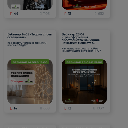
44
1103
15
652
Вебинар 14.05 «Теория слоев
Вебинар 28.04
освещения»
«Трансформация
пространства: как одним
нажатием меняются
Как создать интерьер премиум-
класса с Arlight?
функции комнаты
Как модернизировать любую
комнату в доме до уровня ПРО?
14
658
12
1037