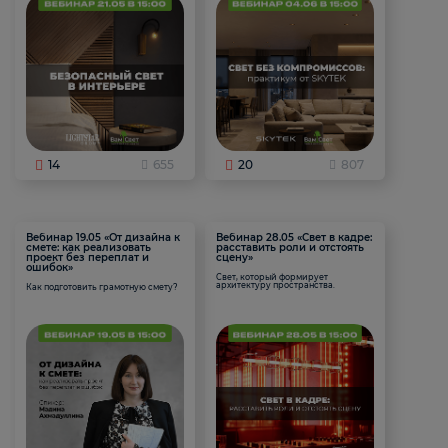
14
655
20
807
Вебинар 19.05 «От дизайна к
Вебинар 28.05 «Свет в кадре:
смете: как реализовать
расставить роли и отстоять
проект без переплат и
сцену»
ошибок»
Свет, который формирует
архитектуру пространства.
Как подготовить грамотную смету?