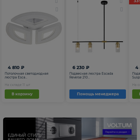
33
4 810 ₽
6 230 ₽
4
Потолочная светодиодная
Подвесная люстра Escada
Подв
люстра Esca...
Reverse 210...
Suspe
На складе
11
шт
На 
В корзину
Помощь менеджера