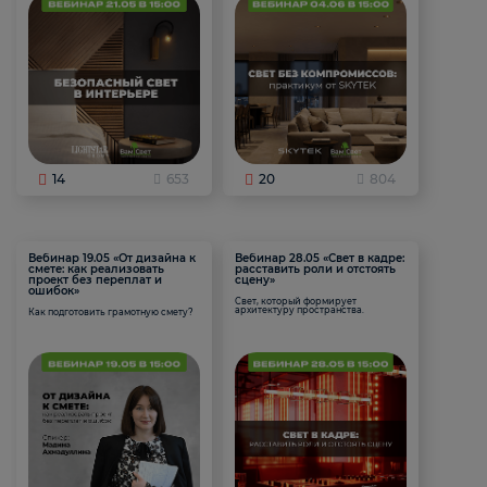
14
653
20
804
Вебинар 19.05 «От дизайна к
Вебинар 28.05 «Свет в кадре:
смете: как реализовать
расставить роли и отстоять
проект без переплат и
сцену»
ошибок»
Свет, который формирует
архитектуру пространства.
Как подготовить грамотную смету?