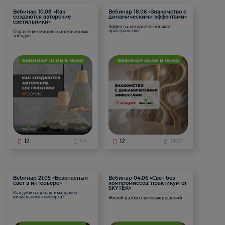
Вебинар 10.08 «Как
Вебинар 18.06 «Знакомство с
создаются авторские
динамическими эффектами»
светильники»
Эффекты, которые оживляют
пространство
Отражение мировых интерьерных
трендов
12
44
12
2103
Вебинар 21.05 «Безопасный
Вебинар 04.06 «Свет без
свет в интерьере»
компромиссов: практикум от
SKYTEK»
Как добиться максимального
визуального комфорта?
Живой разбор световых решений