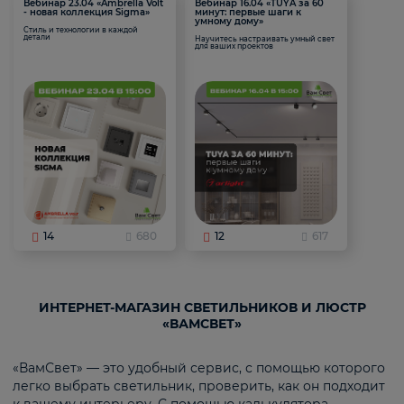
Вебинар 23.04 «Ambrella Volt
Вебинар 16.04 «TUYA за 60
- новая коллекция Sigma»
минут: первые шаги к
умному дому»
Стиль и технологии в каждой
детали
Научитесь настраивать умный свет
для ваших проектов
14
680
12
617
ИНТЕРНЕТ-МАГАЗИН СВЕТИЛЬНИКОВ И ЛЮСТР
«ВАМСВЕТ»
«ВамСвет» — это удобный сервис, с помощью которого
легко выбрать светильник, проверить, как он подходит