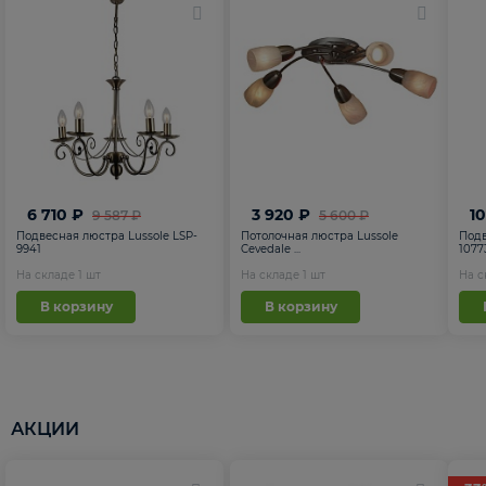
6 710 ₽
3 920 ₽
1
9 587 ₽
5 600 ₽
Подвесная люстра Lussole LSP-
Потолочная люстра Lussole
Подв
9941
Cevedale ...
1077
На складе
1
шт
На складе
1
шт
На 
В корзину
В корзину
АКЦИИ