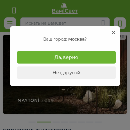
Реклама
Ваш город:
Москва
?
Да, верно
Нет, другой