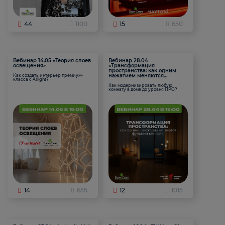
44
1100
15
650
Вебинар 14.05 «Теория слоев
Вебинар 28.04
освещения»
«Трансформация
пространства: как одним
нажатием меняются
Как создать интерьер премиум-
класса с Arlight?
функции комнаты
Как модернизировать любую
комнату в доме до уровня ПРО?
14
655
12
1015