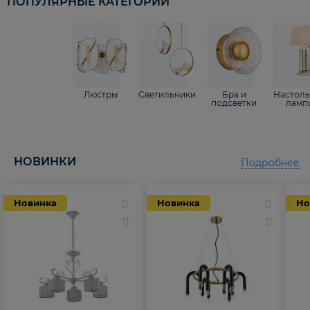
ПОПУЛЯРНЫЕ КАТЕГОРИИ
Люстры
Светильники
Бра и
Настол
подсветки
ламп
НОВИНКИ
Подробнее
Новинка
Новинка
Но