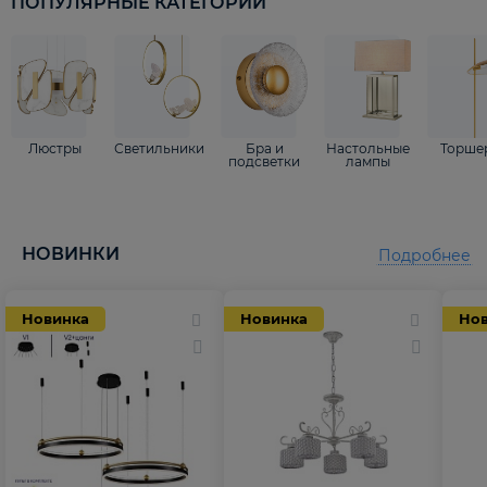
ПОПУЛЯРНЫЕ КАТЕГОРИИ
Люстры
Светильники
Бра и
Настольные
Торше
подсветки
лампы
НОВИНКИ
Подробнее
Новинка
Новинка
Но