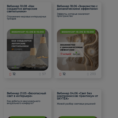
Вебинар 10.08 «Как
Вебинар 18.06 «Знакомство с
создаются авторские
динамическими эффектами»
светильники»
Эффекты, которые оживляют
пространство
Отражение мировых интерьерных
трендов
12
57
12
2113
Вебинар 21.05 «Безопасный
Вебинар 04.06 «Свет без
свет в интерьере»
компромиссов: практикум от
SKYTEK»
Как добиться максимального
визуального комфорта?
Живой разбор световых решений