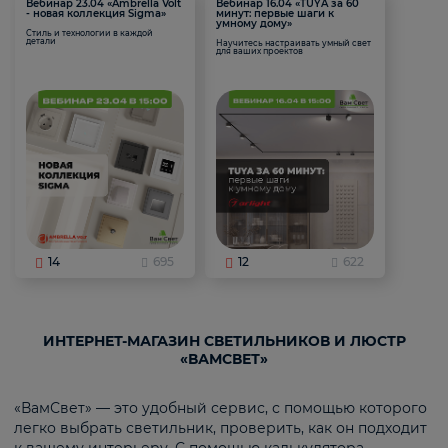
Вебинар 23.04 «Ambrella Volt
Вебинар 16.04 «TUYA за 60
- новая коллекция Sigma»
минут: первые шаги к
умному дому»
Стиль и технологии в каждой
детали
Научитесь настраивать умный свет
для ваших проектов
14
695
12
622
ИНТЕРНЕТ-МАГАЗИН СВЕТИЛЬНИКОВ И ЛЮСТР
«ВАМСВЕТ»
«ВамСвет» — это удобный сервис, с помощью которого
легко выбрать светильник, проверить, как он подходит