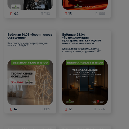
44
1110
15
666
Вебинар 14.05 «Теория слоев
Вебинар 28.04
освещения»
«Трансформация
пространства: как одним
нажатием меняются
Как создать интерьер премиум-
класса с Arlight?
функции комнаты
Как модернизировать любую
комнату в доме до уровня ПРО?
14
665
12
1224