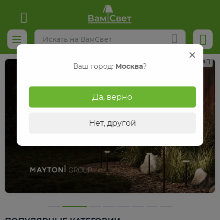
Реклама
Ваш город:
Москва
?
Да, верно
Нет, другой