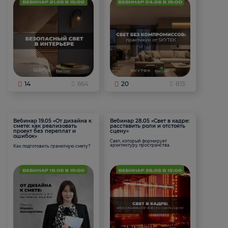
14
664
20
815
Вебинар 19.05 «От дизайна к
Вебинар 28.05 «Свет в кадре:
смете: как реализовать
расставить роли и отстоять
проект без переплат и
сцену»
ошибок»
Свет, который формирует
архитектуру пространства.
Как подготовить грамотную смету?