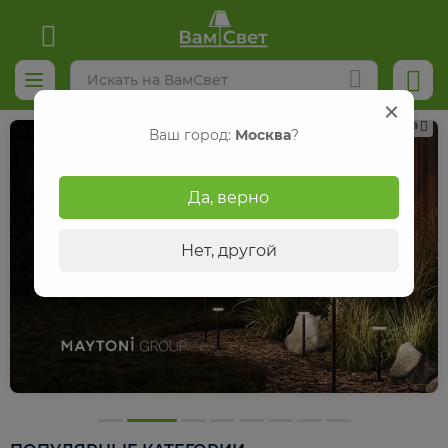
Реклама
Ваш город:
Москва
?
Да, верно
Нет, другой