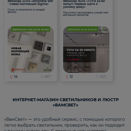
Вебинар 23.04 «Ambrella Volt
Вебинар 16.04 «TUYA за 60
- новая коллекция Sigma»
минут: первые шаги к
умному дому»
Стиль и технологии в каждой
детали
Научитесь настраивать умный свет
для ваших проектов
14
687
12
620
ИНТЕРНЕТ-МАГАЗИН СВЕТИЛЬНИКОВ И ЛЮСТР
«ВАМСВЕТ»
«ВамСвет» — это удобный сервис, с помощью которого
легко выбрать светильник, проверить, как он подходит