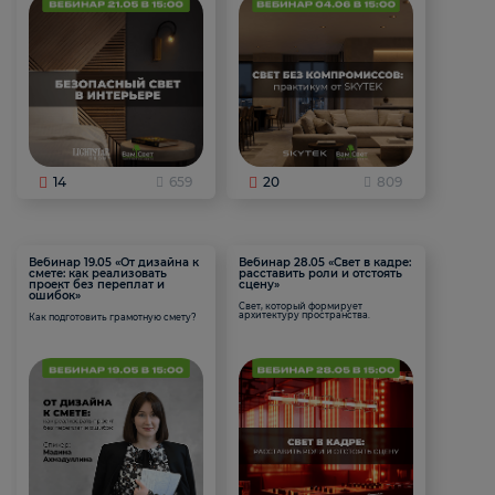
14
659
20
809
Вебинар 19.05 «От дизайна к
Вебинар 28.05 «Свет в кадре:
смете: как реализовать
расставить роли и отстоять
проект без переплат и
сцену»
ошибок»
Свет, который формирует
архитектуру пространства.
Как подготовить грамотную смету?