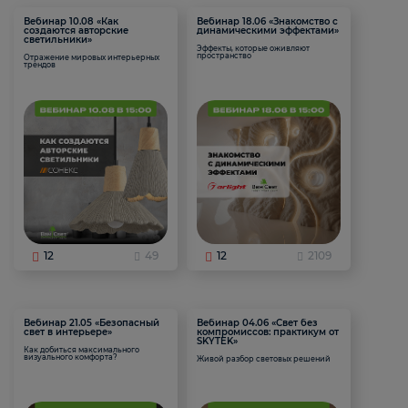
Вебинар 10.08 «Как
Вебинар 18.06 «Знакомство с
создаются авторские
динамическими эффектами»
светильники»
Эффекты, которые оживляют
пространство
Отражение мировых интерьерных
трендов
12
49
12
2109
Вебинар 21.05 «Безопасный
Вебинар 04.06 «Свет без
свет в интерьере»
компромиссов: практикум от
SKYTEK»
Как добиться максимального
визуального комфорта?
Живой разбор световых решений