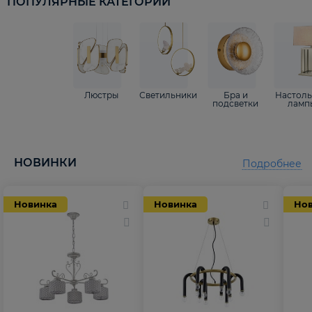
ПОПУЛЯРНЫЕ КАТЕГОРИИ
Люстры
Светильники
Бра и
Настол
подсветки
ламп
НОВИНКИ
Подробнее
Новинка
Новинка
Но