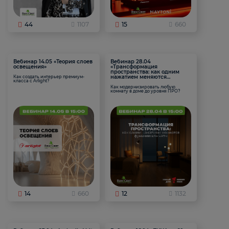
44
1107
15
660
Вебинар 14.05 «Теория слоев
Вебинар 28.04
освещения»
«Трансформация
пространства: как одним
нажатием меняются
Как создать интерьер премиум-
класса с Arlight?
функции комнаты
Как модернизировать любую
комнату в доме до уровня ПРО?
14
660
12
1132