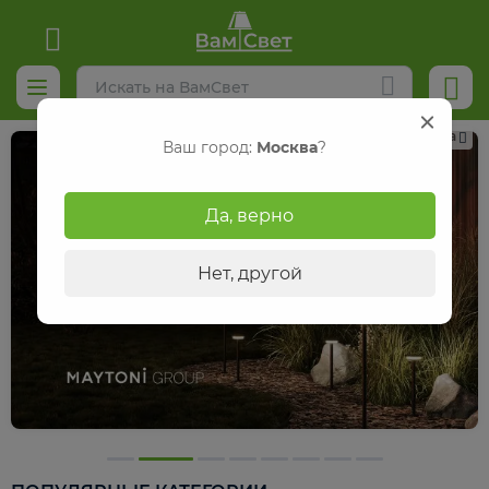
Реклама
Ваш город:
Москва
?
Да, верно
Нет, другой