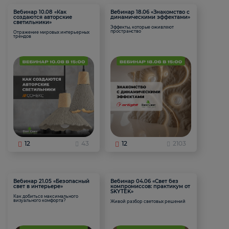
Вебинар 10.08 «Как
Вебинар 18.06 «Знакомство с
создаются авторские
динамическими эффектами»
светильники»
Эффекты, которые оживляют
пространство
Отражение мировых интерьерных
трендов
12
43
12
2103
Вебинар 21.05 «Безопасный
Вебинар 04.06 «Свет без
свет в интерьере»
компромиссов: практикум от
SKYTEK»
Как добиться максимального
визуального комфорта?
Живой разбор световых решений