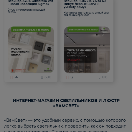
Вебинар 23.04 «Ambrella Volt
Вебинар 16.04 «TUYA за 60
- новая коллекция Sigma»
минут: первые шаги к
умному дому»
Стиль и технологии в каждой
детали
Научитесь настраивать умный свет
для ваших проектов
14
680
12
616
ИНТЕРНЕТ-МАГАЗИН СВЕТИЛЬНИКОВ И ЛЮСТР
«ВАМСВЕТ»
«ВамСвет» — это удобный сервис, с помощью которого
легко выбрать светильник, проверить, как он подходит