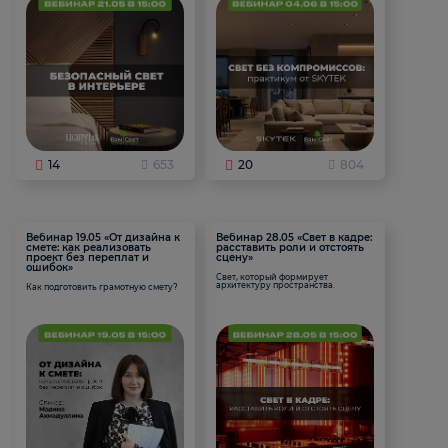
14
653
20
804
Вебинар 19.05 «От дизайна к
Вебинар 28.05 «Свет в кадре:
смете: как реализовать
расставить роли и отстоять
проект без переплат и
сцену»
ошибок»
Свет, который формирует
архитектуру пространства.
Как подготовить грамотную смету?