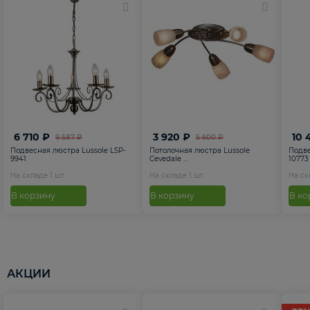
6 710 ₽
3 920 ₽
10 
9 587 ₽
5 600 ₽
Подвесная люстра Lussole LSP-
Потолочная люстра Lussole
Подве
9941
Cevedale ...
10773
На складе
1
шт
На складе
1
шт
На с
В корзину
В корзину
В ко
АКЦИИ