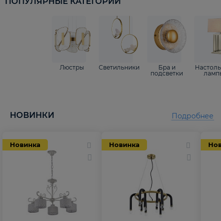
ПОПУЛЯРНЫЕ КАТЕГОРИИ
Люстры
Светильники
Бра и
Настол
подсветки
ламп
НОВИНКИ
Подробнее
Новинка
Новинка
Но