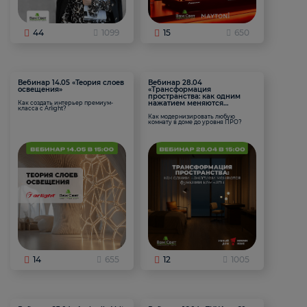
44
1099
15
650
Вебинар 14.05 «Теория слоев
Вебинар 28.04
освещения»
«Трансформация
пространства: как одним
нажатием меняются
Как создать интерьер премиум-
класса с Arlight?
функции комнаты
Как модернизировать любую
комнату в доме до уровня ПРО?
14
655
12
1005