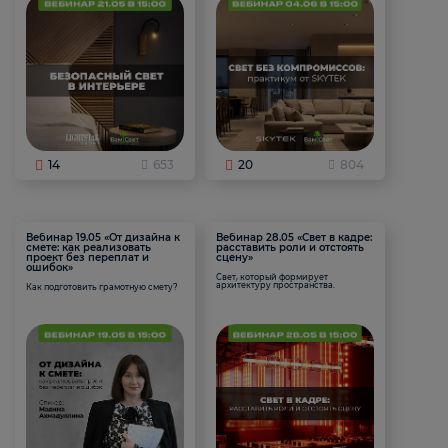
14
653
20
804
Вебинар 19.05 «От дизайна к
Вебинар 28.05 «Свет в кадре:
смете: как реализовать
расставить роли и отстоять
проект без переплат и
сцену»
ошибок»
Свет, который формирует
архитектуру пространства.
Как подготовить грамотную смету?