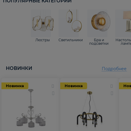
ПОПУЛЯРНЫЕ КАТЕГОРИИ
Люстры
Светильники
Бра и
Настол
подсветки
ламп
НОВИНКИ
Подробнее
Новинка
Новинка
Но