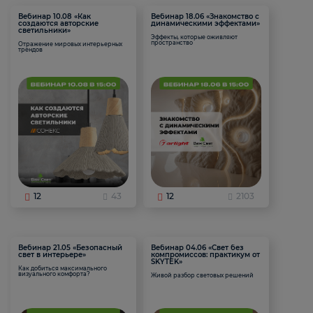
Вебинар 10.08 «Как
Вебинар 18.06 «Знакомство с
создаются авторские
динамическими эффектами»
светильники»
Эффекты, которые оживляют
пространство
Отражение мировых интерьерных
трендов
12
43
12
2103
Вебинар 21.05 «Безопасный
Вебинар 04.06 «Свет без
свет в интерьере»
компромиссов: практикум от
SKYTEK»
Как добиться максимального
визуального комфорта?
Живой разбор световых решений