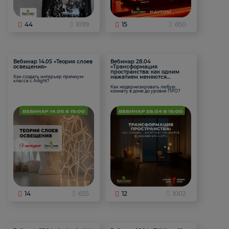
44
1099
15
650
Вебинар 14.05 «Теория слоев
Вебинар 28.04
освещения»
«Трансформация
пространства: как одним
нажатием меняются
Как создать интерьер премиум-
класса с Arlight?
функции комнаты
Как модернизировать любую
комнату в доме до уровня ПРО?
14
655
12
1002