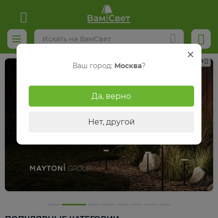
Реклама
Ваш город:
Москва
?
Да, верно
Нет, другой