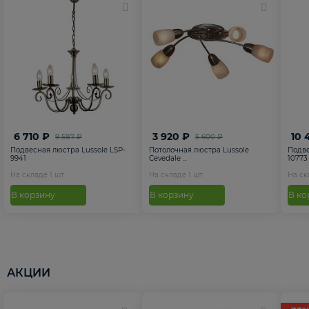
6 710 ₽
3 920 ₽
10 
9 587 ₽
5 600 ₽
Подвесная люстра Lussole LSP-
Потолочная люстра Lussole
Подве
9941
Cevedale ...
10773
На складе
1
шт
На складе
1
шт
На с
В корзину
В корзину
В ко
АКЦИИ