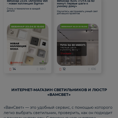
Вебинар 23.04 «Ambrella Volt
Вебинар 16.04 «TUYA за 60
- новая коллекция Sigma»
минут: первые шаги к
умному дому»
Стиль и технологии в каждой
детали
Научитесь настраивать умный свет
для ваших проектов
14
680
12
616
ИНТЕРНЕТ-МАГАЗИН СВЕТИЛЬНИКОВ И ЛЮСТР
«ВАМСВЕТ»
«ВамСвет» — это удобный сервис, с помощью которого
легко выбрать светильник, проверить, как он подходит