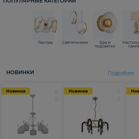
ПОПУЛЯРНЫЕ КАТЕГОРИИ
Люстры
Светильники
Бра и
Настол
подсветки
ламп
НОВИНКИ
Подробнее
Новинка
Новинка
Но