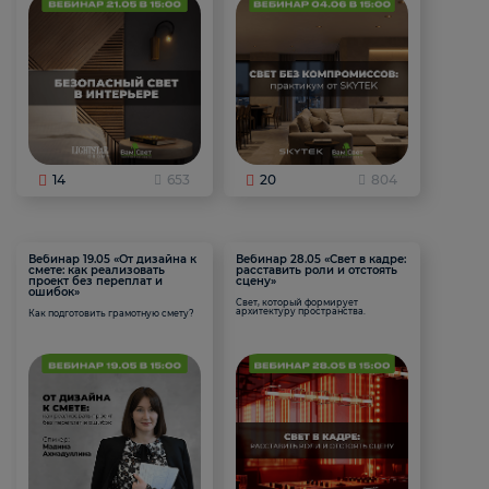
14
653
20
804
Вебинар 19.05 «От дизайна к
Вебинар 28.05 «Свет в кадре:
смете: как реализовать
расставить роли и отстоять
проект без переплат и
сцену»
ошибок»
Свет, который формирует
архитектуру пространства.
Как подготовить грамотную смету?