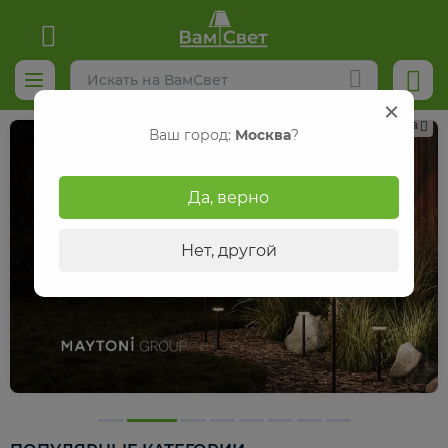
Реклама
Ваш город:
Москва
?
Да, верно
Нет, другой