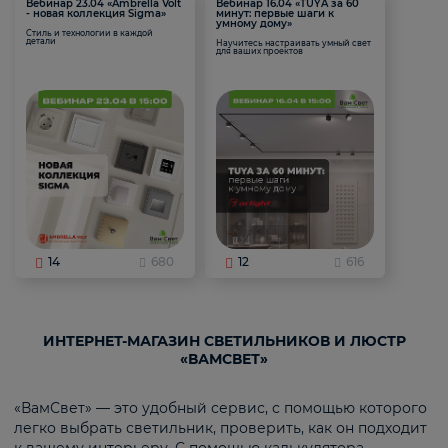
Вебинар 23.04 «Ambrella Volt
Вебинар 16.04 «TUYA за 60
- новая коллекция Sigma»
минут: первые шаги к
умному дому»
Стиль и технологии в каждой
детали
Научитесь настраивать умный свет
для ваших проектов
14
680
12
616
ИНТЕРНЕТ-МАГАЗИН СВЕТИЛЬНИКОВ И ЛЮСТР
«ВАМСВЕТ»
«ВамСвет» — это удобный сервис, с помощью которого
легко выбрать светильник, проверить, как он подходит