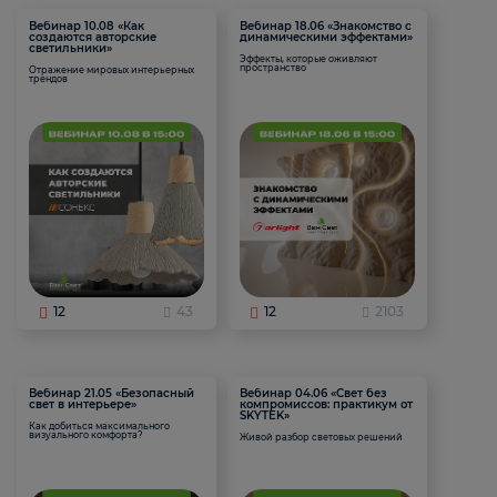
Вебинар 10.08 «Как
Вебинар 18.06 «Знакомство с
создаются авторские
динамическими эффектами»
светильники»
Эффекты, которые оживляют
пространство
Отражение мировых интерьерных
трендов
12
43
12
2103
Вебинар 21.05 «Безопасный
Вебинар 04.06 «Свет без
свет в интерьере»
компромиссов: практикум от
SKYTEK»
Как добиться максимального
визуального комфорта?
Живой разбор световых решений