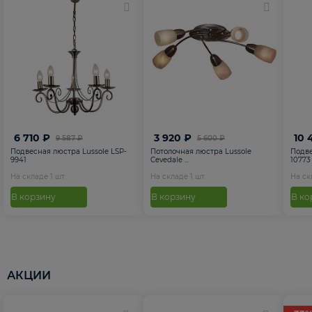
6 710 ₽
3 920 ₽
10 
9 587 ₽
5 600 ₽
Подвесная люстра Lussole LSP-
Потолочная люстра Lussole
Подве
9941
Cevedale ...
10773
На складе
1
шт
На складе
1
шт
На с
В корзину
В корзину
В ко
АКЦИИ