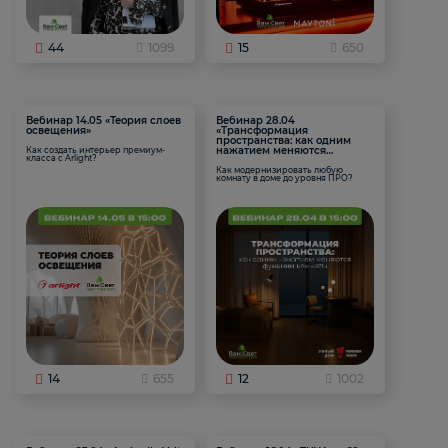
44
1099
15
650
Вебинар 14.05 «Теория слоев
Вебинар 28.04
освещения»
«Трансформация
пространства: как одним
нажатием меняются
Как создать интерьер премиум-
класса с Arlight?
функции комнаты
Как модернизировать любую
комнату в доме до уровня ПРО?
14
655
12
1002