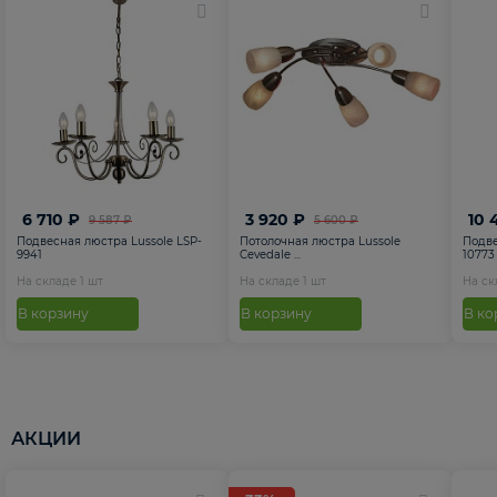
6 710 ₽
3 920 ₽
10 
9 587 ₽
5 600 ₽
Подвесная люстра Lussole LSP-
Потолочная люстра Lussole
Подве
9941
Cevedale ...
10773
На складе
1
шт
На складе
1
шт
На с
В корзину
В корзину
В ко
АКЦИИ