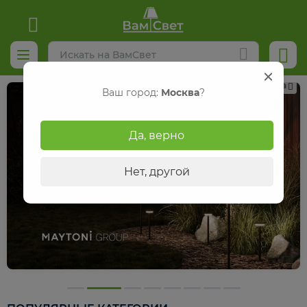
Реклама
Ваш город:
Москва
?
Да, верно
Нет, другой