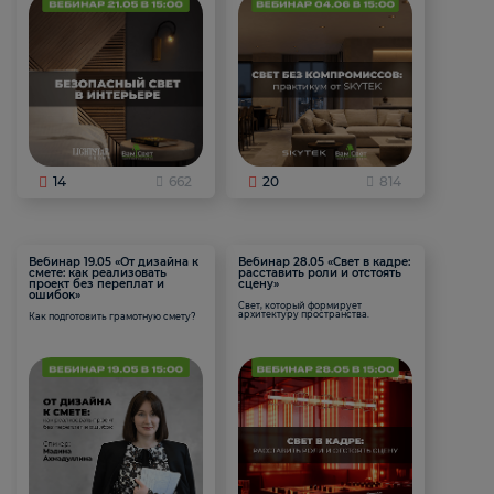
14
662
20
814
Вебинар 19.05 «От дизайна к
Вебинар 28.05 «Свет в кадре:
смете: как реализовать
расставить роли и отстоять
проект без переплат и
сцену»
ошибок»
Свет, который формирует
архитектуру пространства.
Как подготовить грамотную смету?