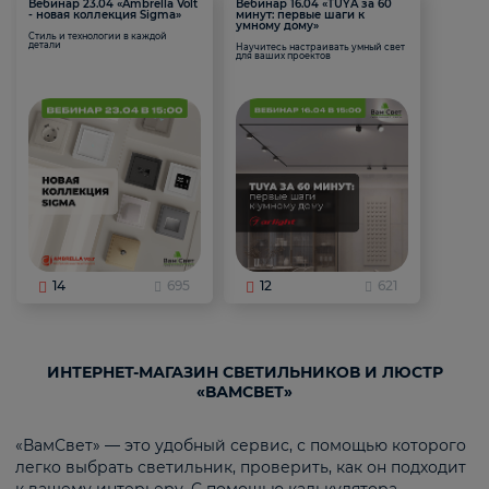
Вебинар 23.04 «Ambrella Volt
Вебинар 16.04 «TUYA за 60
- новая коллекция Sigma»
минут: первые шаги к
умному дому»
Стиль и технологии в каждой
детали
Научитесь настраивать умный свет
для ваших проектов
14
695
12
621
ИНТЕРНЕТ-МАГАЗИН СВЕТИЛЬНИКОВ И ЛЮСТР
«ВАМСВЕТ»
«ВамСвет» — это удобный сервис, с помощью которого
легко выбрать светильник, проверить, как он подходит