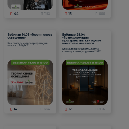
44
1110
15
666
Вебинар 14.05 «Теория слоев
Вебинар 28.04
освещения»
«Трансформация
пространства: как одним
нажатием меняются
Как создать интерьер премиум-
класса с Arlight?
функции комнаты
Как модернизировать любую
комнату в доме до уровня ПРО?
14
664
12
1204