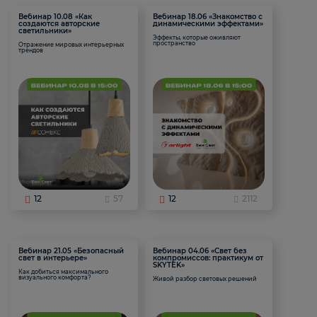
Вебинар 10.08 «Как
Вебинар 18.06 «Знакомство с
создаются авторские
динамическими эффектами»
светильники»
Эффекты, которые оживляют
пространство
Отражение мировых интерьерных
трендов
12
57
12
2112
Вебинар 21.05 «Безопасный
Вебинар 04.06 «Свет без
свет в интерьере»
компромиссов: практикум от
SKYTEK»
Как добиться максимального
визуального комфорта?
Живой разбор световых решений