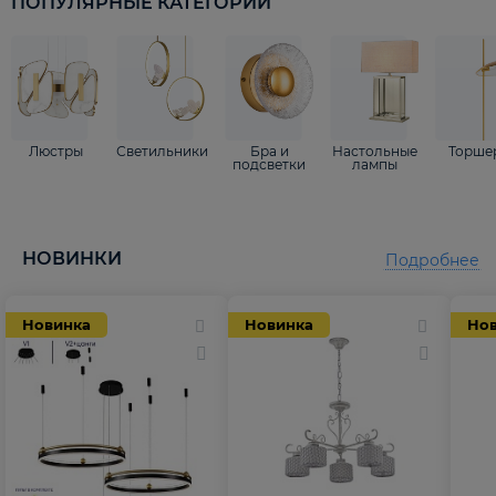
ПОПУЛЯРНЫЕ КАТЕГОРИИ
Люстры
Светильники
Бра и
Настольные
Торше
подсветки
лампы
НОВИНКИ
Подробнее
Новинка
Новинка
Но