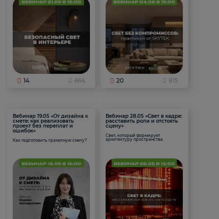
14
664
20
815
Вебинар 19.05 «От дизайна к
Вебинар 28.05 «Свет в кадре:
смете: как реализовать
расставить роли и отстоять
проект без переплат и
сцену»
ошибок»
Свет, который формирует
архитектуру пространства.
Как подготовить грамотную смету?