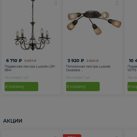
6 710 ₽
3 920 ₽
10 
9 587 ₽
5 600 ₽
Подвесная люстра Lussole LSP-
Потолочная люстра Lussole
Подве
9941
Cevedale ...
10773
На складе
1
шт
На складе
1
шт
На с
В корзину
В корзину
В ко
АКЦИИ