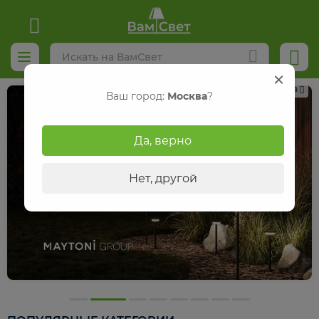
Реклама
Ваш город:
Москва
?
Да, верно
Нет, другой