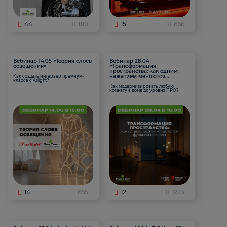
44
1110
15
666
Вебинар 14.05 «Теория слоев
Вебинар 28.04
освещения»
«Трансформация
пространства: как одним
нажатием меняются
Как создать интерьер премиум-
класса с Arlight?
функции комнаты
Как модернизировать любую
комнату в доме до уровня ПРО?
14
665
12
1223