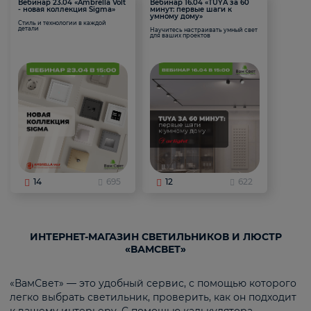
Вебинар 23.04 «Ambrella Volt
Вебинар 16.04 «TUYA за 60
- новая коллекция Sigma»
минут: первые шаги к
умному дому»
Стиль и технологии в каждой
детали
Научитесь настраивать умный свет
для ваших проектов
14
695
12
622
ИНТЕРНЕТ-МАГАЗИН СВЕТИЛЬНИКОВ И ЛЮСТР
«ВАМСВЕТ»
«ВамСвет» — это удобный сервис, с помощью которого
легко выбрать светильник, проверить, как он подходит