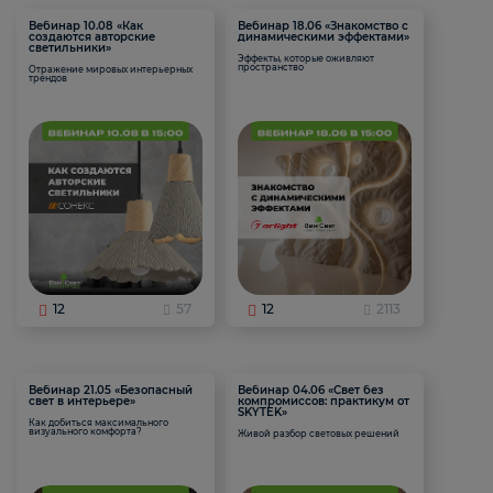
Вебинар 10.08 «Как
Вебинар 18.06 «Знакомство с
создаются авторские
динамическими эффектами»
светильники»
Эффекты, которые оживляют
пространство
Отражение мировых интерьерных
трендов
12
57
12
2113
Вебинар 21.05 «Безопасный
Вебинар 04.06 «Свет без
свет в интерьере»
компромиссов: практикум от
SKYTEK»
Как добиться максимального
визуального комфорта?
Живой разбор световых решений