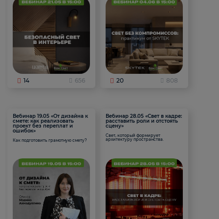
14
656
20
808
Вебинар 19.05 «От дизайна к
Вебинар 28.05 «Свет в кадре:
смете: как реализовать
расставить роли и отстоять
проект без переплат и
сцену»
ошибок»
Свет, который формирует
архитектуру пространства.
Как подготовить грамотную смету?