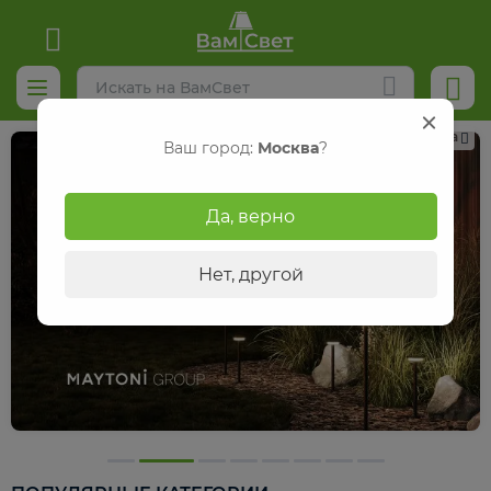
Реклама
Ваш город:
Москва
?
Да, верно
Нет, другой