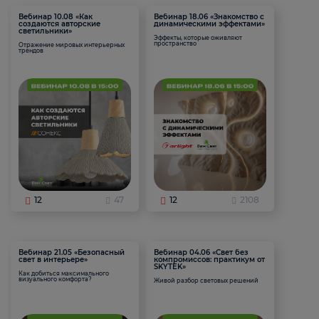
Вебинар 10.08 «Как
Вебинар 18.06 «Знакомство с
создаются авторские
динамическими эффектами»
светильники»
Эффекты, которые оживляют
пространство
Отражение мировых интерьерных
трендов
12
47
12
2108
Вебинар 21.05 «Безопасный
Вебинар 04.06 «Свет без
свет в интерьере»
компромиссов: практикум от
SKYTEK»
Как добиться максимального
визуального комфорта?
Живой разбор световых решений