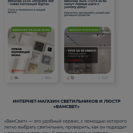
Вебинар 23.04 «Ambrella Volt
Вебинар 16.04 «TUYA за 60
- новая коллекция Sigma»
минут: первые шаги к
умному дому»
Стиль и технологии в каждой
детали
Научитесь настраивать умный свет
для ваших проектов
14
684
12
620
ИНТЕРНЕТ-МАГАЗИН СВЕТИЛЬНИКОВ И ЛЮСТР
«ВАМСВЕТ»
«ВамСвет» — это удобный сервис, с помощью которого
легко выбрать светильник, проверить, как он подходит