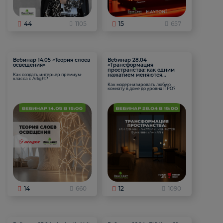
44
1105
15
657
Вебинар 14.05 «Теория слоев
Вебинар 28.04
освещения»
«Трансформация
пространства: как одним
нажатием меняются
Как создать интерьер премиум-
класса с Arlight?
функции комнаты
Как модернизировать любую
комнату в доме до уровня ПРО?
14
660
12
1090