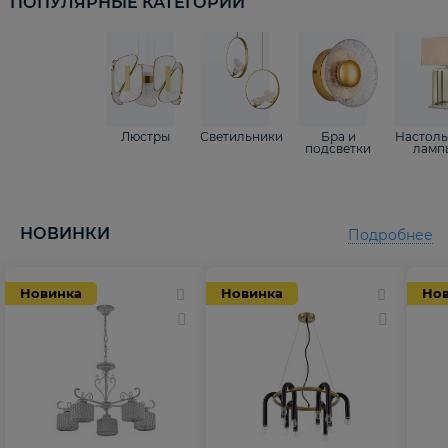
ПОПУЛЯРНЫЕ КАТЕГОРИИ
Люстры
Светильники
Бра и
Настол
подсветки
ламп
НОВИНКИ
Подробнее
Новинка
Новинка
Но