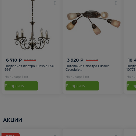
6 710 ₽
3 920 ₽
10 
9 587 ₽
5 600 ₽
Подвесная люстра Lussole LSP-
Потолочная люстра Lussole
Подве
9941
Cevedale ...
10773
На складе
1
шт
На складе
1
шт
На с
В корзину
В корзину
В ко
АКЦИИ