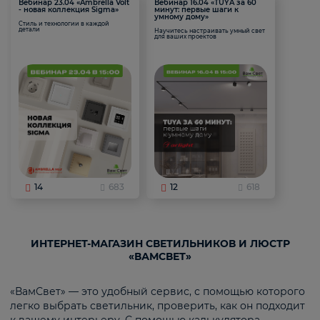
Вебинар 23.04 «Ambrella Volt
Вебинар 16.04 «TUYA за 60
- новая коллекция Sigma»
минут: первые шаги к
умному дому»
Стиль и технологии в каждой
детали
Научитесь настраивать умный свет
для ваших проектов
14
683
12
618
ИНТЕРНЕТ-МАГАЗИН СВЕТИЛЬНИКОВ И ЛЮСТР
«ВАМСВЕТ»
«ВамСвет» — это удобный сервис, с помощью которого
легко выбрать светильник, проверить, как он подходит