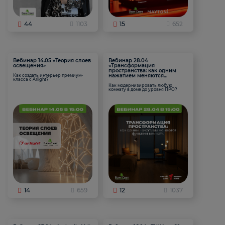
44
1103
15
652
Вебинар 14.05 «Теория слоев
Вебинар 28.04
освещения»
«Трансформация
пространства: как одним
нажатием меняются
Как создать интерьер премиум-
класса с Arlight?
функции комнаты
Как модернизировать любую
комнату в доме до уровня ПРО?
14
659
12
1037