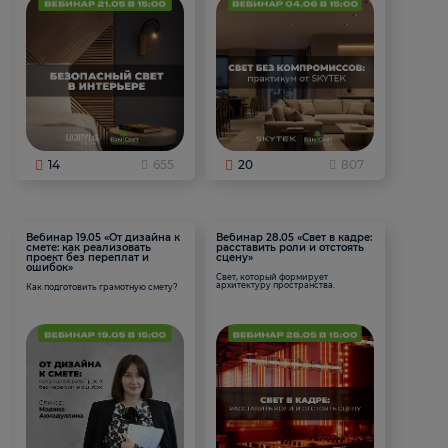
14
655
20
807
Вебинар 19.05 «От дизайна к
Вебинар 28.05 «Свет в кадре:
смете: как реализовать
расставить роли и отстоять
проект без переплат и
сцену»
ошибок»
Свет, который формирует
архитектуру пространства.
Как подготовить грамотную смету?