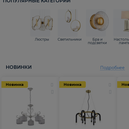
ПОПУЛЯРНЫЕ КАТЕГОРИИ
Люстры
Светильники
Бра и
Настол
подсветки
ламп
НОВИНКИ
Подробнее
Новинка
Новинка
Но