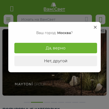
Реклама
Ваш город:
Москва
?
Да, верно
Нет, другой