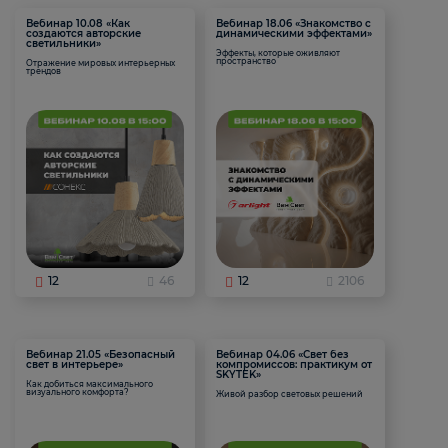
Вебинар 10.08 «Как
Вебинар 18.06 «Знакомство с
создаются авторские
динамическими эффектами»
светильники»
Эффекты, которые оживляют
пространство
Отражение мировых интерьерных
трендов
12
46
12
2106
Вебинар 21.05 «Безопасный
Вебинар 04.06 «Свет без
свет в интерьере»
компромиссов: практикум от
SKYTEK»
Как добиться максимального
визуального комфорта?
Живой разбор световых решений