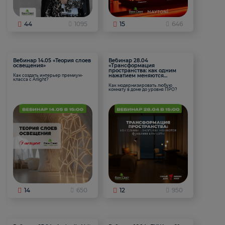
44
1095
15
646
Вебинар 14.05 «Теория слоев
Вебинар 28.04
освещения»
«Трансформация
пространства: как одним
нажатием меняются
Как создать интерьер премиум-
класса с Arlight?
функции комнаты
Как модернизировать любую
комнату в доме до уровня ПРО?
14
650
12
950