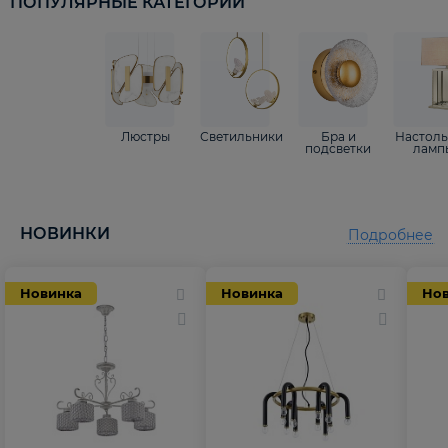
ПОПУЛЯРНЫЕ КАТЕГОРИИ
Люстры
Светильники
Бра и
Настол
подсветки
ламп
НОВИНКИ
Подробнее
Новинка
Новинка
Но