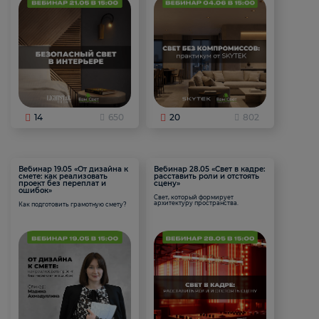
14
650
20
802
Вебинар 19.05 «От дизайна к
Вебинар 28.05 «Свет в кадре:
смете: как реализовать
расставить роли и отстоять
проект без переплат и
сцену»
ошибок»
Свет, который формирует
архитектуру пространства.
Как подготовить грамотную смету?