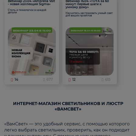
Вебинар 23.04 «Ambrella Volt
Вебинар 16.04 «TUYA за 60
- новая коллекция Sigma»
минут: первые шаги к
умному дому»
Стиль и технологии в каждой
детали
Научитесь настраивать умный свет
для ваших проектов
14
677
12
613
ИНТЕРНЕТ-МАГАЗИН СВЕТИЛЬНИКОВ И ЛЮСТР
«ВАМСВЕТ»
«ВамСвет» — это удобный сервис, с помощью которого
легко выбрать светильник, проверить, как он подходит