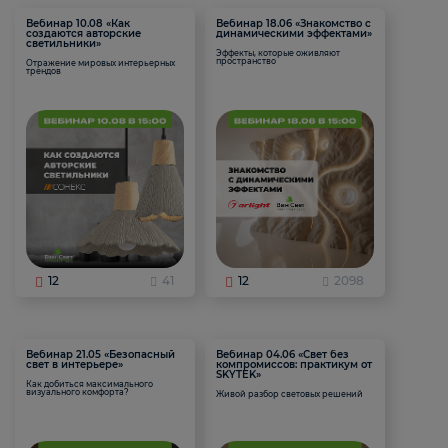
Вебинар 10.08 «Как
Вебинар 18.06 «Знакомство с
создаются авторские
динамическими эффектами»
светильники»
Эффекты, которые оживляют
пространство
Отражение мировых интерьерных
трендов
12
41
12
2098
Вебинар 21.05 «Безопасный
Вебинар 04.06 «Свет без
свет в интерьере»
компромиссов: практикум от
SKYTEK»
Как добиться максимального
визуального комфорта?
Живой разбор световых решений