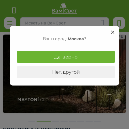
Реклама
Ваш город:
Москва
?
Да, верно
Нет, другой