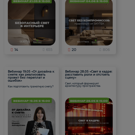
14
655
20
806
Вебинар 19.05 «От дизайна к
Вебинар 28.05 «Свет в кадре:
смете: как реализовать
расставить роли и отстоять
проект без переплат и
сцену»
ошибок»
Свет, который формирует
архитектуру пространства.
Как подготовить грамотную смету?