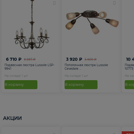
6 710 ₽
3 920 ₽
10 
9 587 ₽
5 600 ₽
Подвесная люстра Lussole LSP-
Потолочная люстра Lussole
Подве
9941
Cevedale ...
10773
На складе
1
шт
На складе
1
шт
На с
В корзину
В корзину
В ко
АКЦИИ