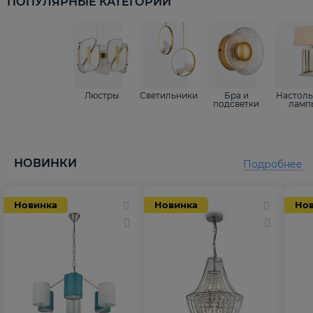
ПОПУЛЯРНЫЕ КАТЕГОРИИ
Люстры
Светильники
Бра и
Настол
подсветки
ламп
НОВИНКИ
Подробнее
Новинка
Новинка
Но