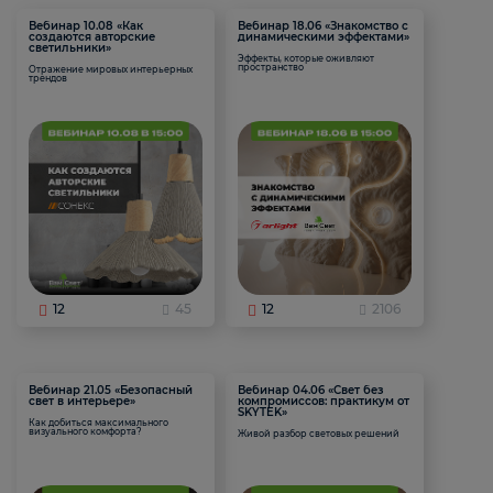
Вебинар 10.08 «Как
Вебинар 18.06 «Знакомство с
создаются авторские
динамическими эффектами»
светильники»
Эффекты, которые оживляют
пространство
Отражение мировых интерьерных
трендов
12
45
12
2106
Вебинар 21.05 «Безопасный
Вебинар 04.06 «Свет без
свет в интерьере»
компромиссов: практикум от
SKYTEK»
Как добиться максимального
визуального комфорта?
Живой разбор световых решений