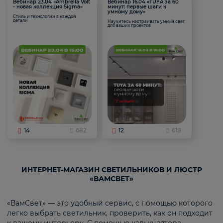
Вебинар 23.04 «Ambrella Volt
Вебинар 16.04 «TUYA за 60
- новая коллекция Sigma»
минут: первые шаги к
умному дому»
Стиль и технологии в каждой
детали
Научитесь настраивать умный свет
для ваших проектов
14
682
12
618
ИНТЕРНЕТ-МАГАЗИН СВЕТИЛЬНИКОВ И ЛЮСТР
«ВАМСВЕТ»
«ВамСвет» — это удобный сервис, с помощью которого
легко выбрать светильник, проверить, как он подходит