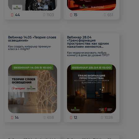
44
1103
15
651
Вебинар 14.05 «Теория слоев
Вебинар 28.04
освещения»
«Трансформация
пространства: как одним
нажатием меняются
Как создать интерьер премиум-
класса с Arlight?
функции комнаты
Как модернизировать любую
комнату в доме до уровня ПРО?
14
658
12
1028