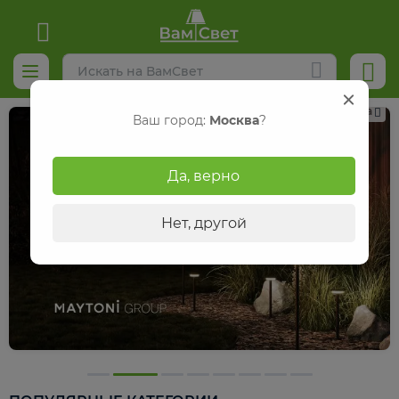
Реклама
Ваш город:
Москва
?
Да, верно
Нет, другой