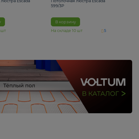
4 890 ₽
6 430 ₽
Потолочная люстра Escada
Потолочная люстра 
1116/3PL
599/3P
В корзину
В корзину
На складе
6
шт
На складе
10
шт