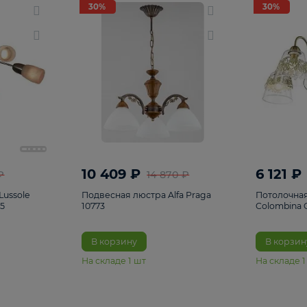
светки
96
Настольные лампы
5
Комплектующ
30%