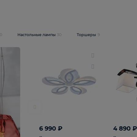
10 409 ₽
5 600 ₽
14 870 ₽
люстра Lussole
Подвесная люстра Alfa Praga
-6907-05
10773
В корзину
т
На складе
1
шт
светки
30
Настольные лампы
30
Торшеры
9