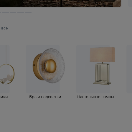
мотреть все
ветильники
Бра и подсветки
Настольные 