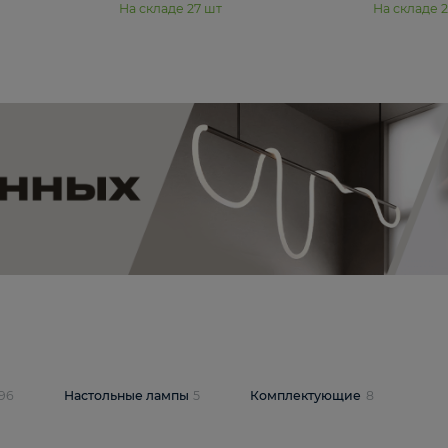
11 990 ₽
юстра Moderli
Подвесная люстра Moderli
12P
Dottie V11920-3P
В корзину
шт
На складе
27
шт