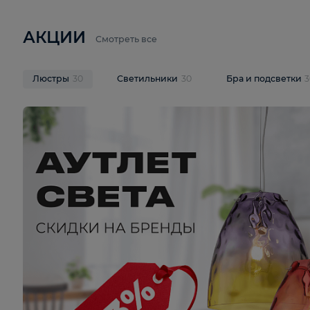
6 710 ₽
3 920 ₽
9 587 ₽
Подвесная люстра Lussole LSP-
Потолочная 
9941
Cevedale LSQ
В корзину
В корзину
На складе
1
шт
На складе
1
ш
АКЦИИ
Смотреть все
Люстры
30
Светильники
30
Бра и под