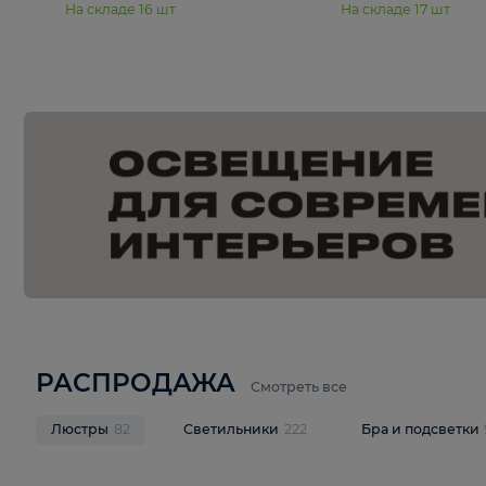
15 990 ₽
19 990 ₽
Подвесная люстра Moderli
Подвесная л
Dottie V11921-5P
Mireil V11914-
В корзину
В корзину
На складе
16
шт
На складе
17