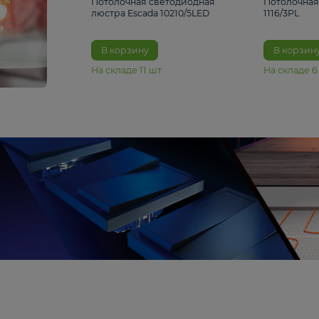
6 990 ₽
Потолочная светодиодная
люстра Escada 10210/5LED
В корзину
На складе
11
шт