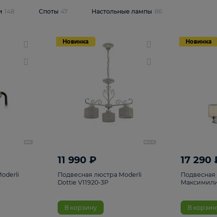
одсветки
148
Споты
47
Настольные лампы
86
Новинка