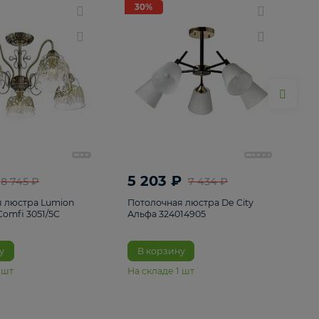
ие
8
30%
30%