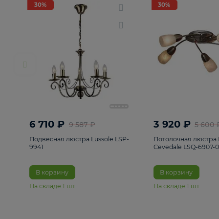
РАСПРОДАЖА
Смотреть все
Люстры
82
Светильники
222
Бра и под
30%
30%