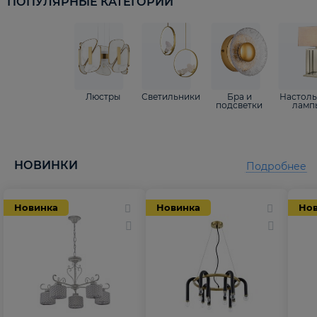
ПОПУЛЯРНЫЕ КАТЕГОРИИ
Люстры
Светильники
Бра и
Настол
подсветки
ламп
НОВИНКИ
Подробнее
Новинка
Новинка
Но