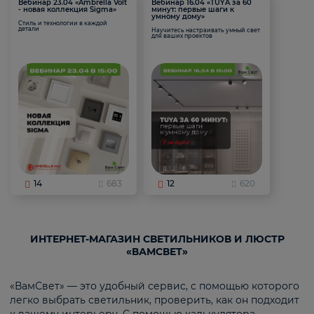
Вебинар 23.04 «Ambrella Volt
Вебинар 16.04 «TUYA за 60
- новая коллекция Sigma»
минут: первые шаги к
умному дому»
Стиль и технологии в каждой
детали
Научитесь настраивать умный свет
для ваших проектов
14
683
12
620
ИНТЕРНЕТ-МАГАЗИН СВЕТИЛЬНИКОВ И ЛЮСТР
«ВАМСВЕТ»
«ВамСвет» — это удобный сервис, с помощью которого
легко выбрать светильник, проверить, как он подходит