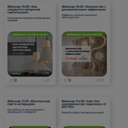
Вебинар 10.08 «Как
Вебинар 18.06 «Знакомство с
создаются авторские
динамическими эффектами»
светильники»
Эффекты, которые оживляют
пространство
Отражение мировых интерьерных
трендов
12
46
12
2108
Вебинар 21.05 «Безопасный
Вебинар 04.06 «Свет без
свет в интерьере»
компромиссов: практикум от
SKYTEK»
Как добиться максимального
визуального комфорта?
Живой разбор световых решений