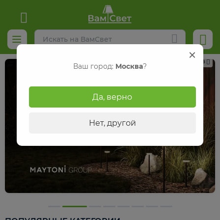
Реклама
Ваш город:
Москва
?
Да, верно
Нет, другой