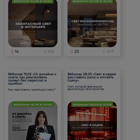
14
656
20
807
Вебинар 19.05 «От дизайна к
Вебинар 28.05 «Свет в кадре:
смете: как реализовать
расставить роли и отстоять
проект без переплат и
сцену»
ошибок»
Свет, который формирует
архитектуру пространства.
Как подготовить грамотную смету?