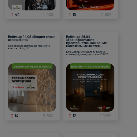
44
1105
15
657
Вебинар 14.05 «Теория слоев
Вебинар 28.04
освещения»
«Трансформация
пространства: как одним
нажатием меняются
Как создать интерьер премиум-
класса с Arlight?
функции комнаты
Как модернизировать любую
комнату в доме до уровня ПРО?
14
660
12
1082