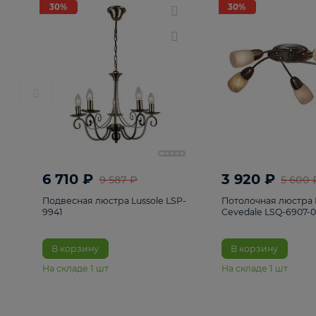
РАСПРОДАЖА
Смотреть все
Люстры
82
Светильники
222
Бра и под
30%
30%