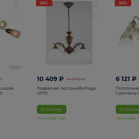
светки
96
Настольные лампы
5
Комплектующ
30%