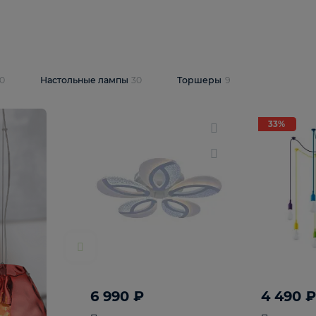
10 409 ₽
5 600 ₽
14 870 ₽
люстра Lussole
Подвесная люстра Alfa Praga
-6907-05
10773
В корзину
т
На складе
1
шт
светки
30
Настольные лампы
30
Торшеры
9