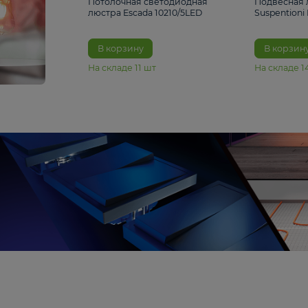
6 990 ₽
Потолочная светодиодная
люстра Escada 10210/5LED
В корзину
На складе
11
шт