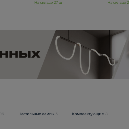
11 990 ₽
юстра Moderli
Подвесная люстра Moderli
12P
Dottie V11920-3P
В корзину
шт
На складе
27
шт