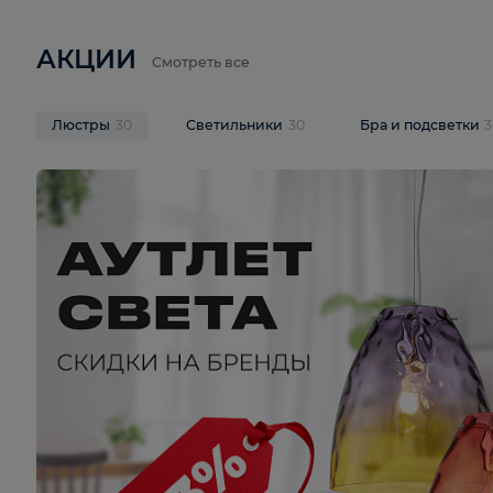
6 710 ₽
3 920 ₽
9 587 ₽
Подвесная люстра Lussole LSP-
Потолочная 
9941
Cevedale LSQ
В корзину
В корзину
На складе
1
шт
На складе
1
ш
АКЦИИ
Смотреть все
Люстры
30
Светильники
30
Бра и под