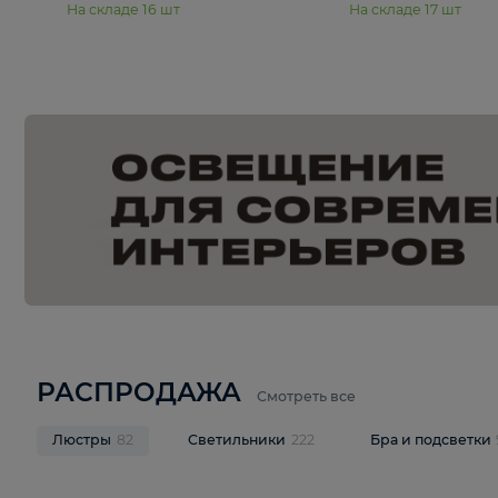
15 990 ₽
19 990 ₽
Подвесная люстра Moderli
Подвесная л
Dottie V11921-5P
Mireil V11914-
В корзину
В корзину
На складе
16
шт
На складе
17