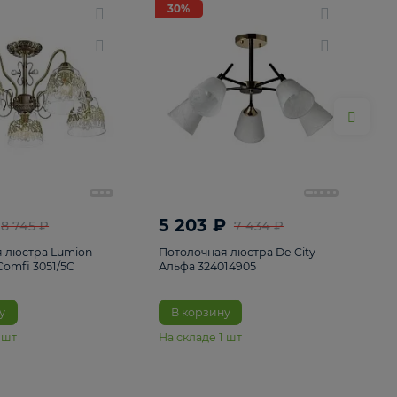
ие
8
30%
30%