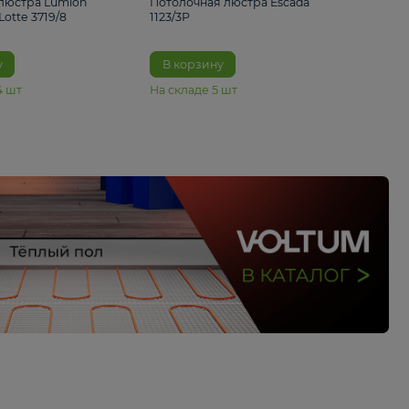
33%
4 490 ₽
5 070 ₽
6 680 ₽
Подвесная люстра Lumion
Потолочная люстра 
Suspentioni Lotte 3719/8
1123/3P
В корзину
В корзину
На складе
14
шт
На складе
5
шт