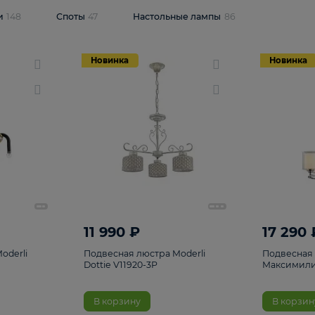
одсветки
148
Споты
47
Настольные лампы
86
Новинка