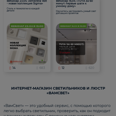
Вебинар 23.04 «Ambrella Volt
Вебинар 16.04 «TUYA за 60
- новая коллекция Sigma»
минут: первые шаги к
умному дому»
Стиль и технологии в каждой
детали
Научитесь настраивать умный свет
для ваших проектов
14
683
12
620
ИНТЕРНЕТ-МАГАЗИН СВЕТИЛЬНИКОВ И ЛЮСТР
«ВАМСВЕТ»
«ВамСвет» — это удобный сервис, с помощью которого
легко выбрать светильник, проверить, как он подходит