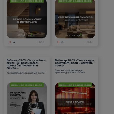
14
656
20
807
Вебинар 19.05 «От дизайна к
Вебинар 28.05 «Свет в кадре:
смете: как реализовать
расставить роли и отстоять
проект без переплат и
сцену»
ошибок»
Свет, который формирует
архитектуру пространства.
Как подготовить грамотную смету?