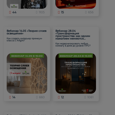
44
1105
15
656
Вебинар 14.05 «Теория слоев
Вебинар 28.04
освещения»
«Трансформация
пространства: как одним
нажатием меняются
Как создать интерьер премиум-
класса с Arlight?
функции комнаты
Как модернизировать любую
комнату в доме до уровня ПРО?
14
660
12
1081