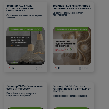
Вебинар 10.08 «Как
Вебинар 18.06 «Знакомство с
создаются авторские
динамическими эффектами»
светильники»
Эффекты, которые оживляют
пространство
Отражение мировых интерьерных
трендов
12
46
12
2108
Вебинар 21.05 «Безопасный
Вебинар 04.06 «Свет без
свет в интерьере»
компромиссов: практикум от
SKYTEK»
Как добиться максимального
визуального комфорта?
Живой разбор световых решений