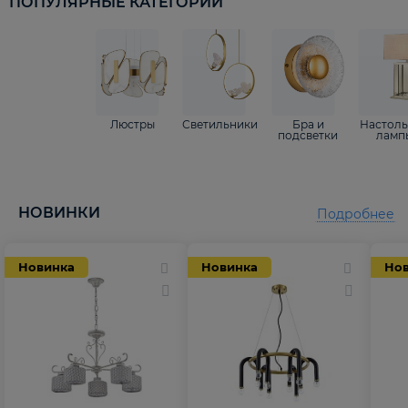
ПОПУЛЯРНЫЕ КАТЕГОРИИ
Люстры
Светильники
Бра и
Настол
подсветки
ламп
НОВИНКИ
Подробнее
Новинка
Новинка
Но