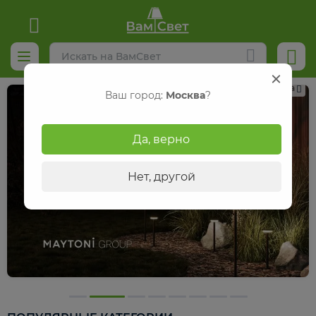
Реклама
Ваш город:
Москва
?
Да, верно
Нет, другой