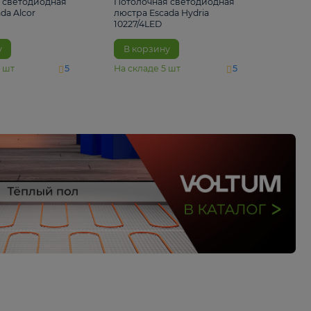
6 500 ₽
5 520 ₽
Потолочная светодиодная
Потолочная светод
люстра Escada Alcor
люстра Escada Hydri
10266/6LED
10227/4LED
В корзину
В корзину
На складе
11
шт
На складе
5
шт
5