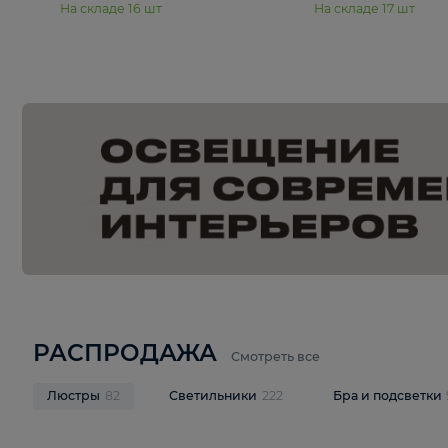
15 990 ₽
19 990 ₽
Подвесная люстра Moderli
Подвесная л
Dottie V11921-5P
Mireil V11914-
В корзину
В корзину
На складе
16
шт
На складе
17