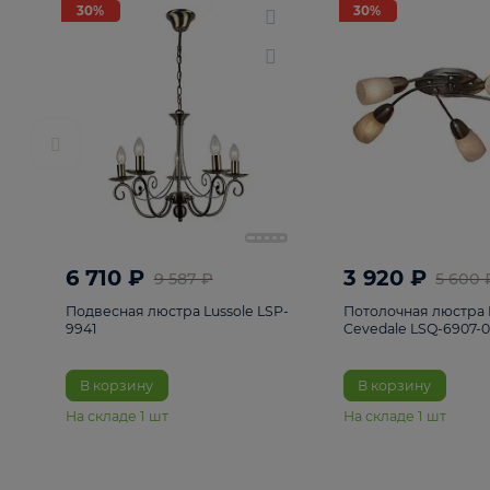
РАСПРОДАЖА
Смотреть все
Люстры
82
Светильники
222
Бра и под
30%
30%