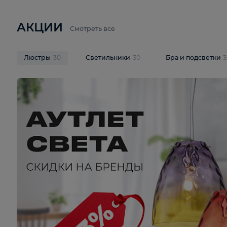
6 710 ₽
3 920 ₽
9 587 ₽
Подвесная люстра Lussole LSP-
Потолочная 
9941
Cevedale LSQ
В корзину
В корзину
На складе
1
шт
На складе
1
ш
АКЦИИ
Смотреть все
Люстры
30
Светильники
30
Бра и под