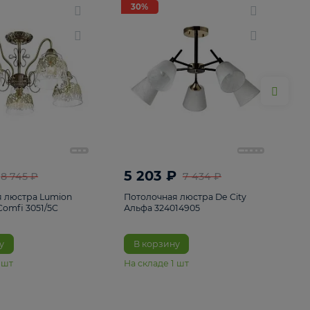
ие
8
30%
30%