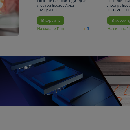
4 810 ₽
Потолочная светодиодная
люстра Escada Avior
10210/3LED
В корзину
На складе
11
шт
5