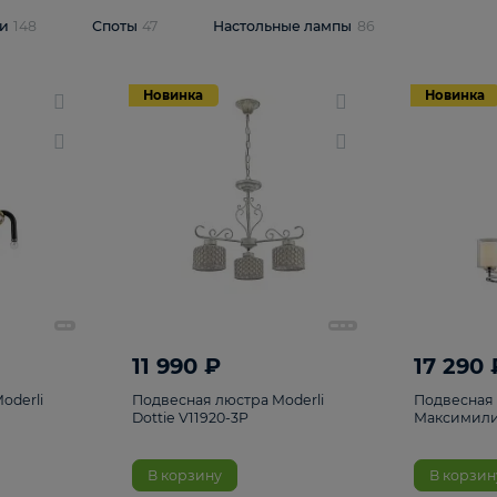
одсветки
148
Споты
47
Настольные лампы
86
Новинка