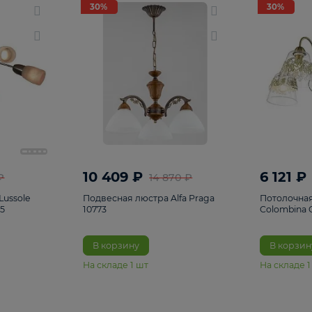
светки
96
Настольные лампы
5
Комплектующ
30%