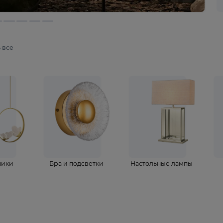
мотреть все
ветильники
Бра и подсветки
Настольные 