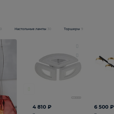
10 409 ₽
5 600 ₽
14 870 ₽
люстра Lussole
Подвесная люстра Alfa Praga
-6907-05
10773
В корзину
т
На складе
1
шт
светки
30
Настольные лампы
30
Торшеры
9