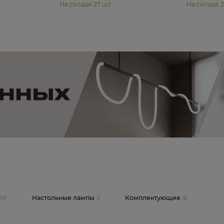
11 990 ₽
юстра Moderli
Подвесная люстра Moderli
12P
Dottie V11920-3P
В корзину
шт
На складе
27
шт