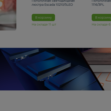
6 990 ₽
Потолочная светодиодная
люстра Escada 10210/5LED
В корзину
На складе
11
шт