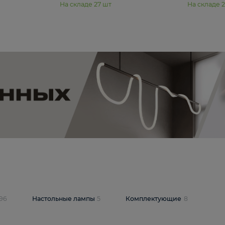
11 990 ₽
юстра Moderli
Подвесная люстра Moderli
12P
Dottie V11920-3P
В корзину
шт
На складе
27
шт