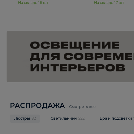
15 990 ₽
19 990 ₽
Подвесная люстра Moderli
Подвесная л
Dottie V11921-5P
Mireil V11914-
В корзину
В корзину
На складе
16
шт
На складе
17