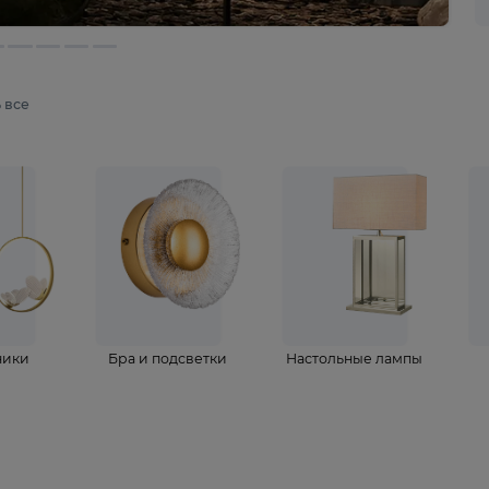
мотреть все
ветильники
Бра и подсветки
Настольные 