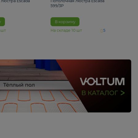
4 890 ₽
6 430 ₽
Потолочная люстра Escada
Потолочная люстра 
1116/3PL
599/3P
В корзину
В корзину
На складе
6
шт
На складе
10
шт