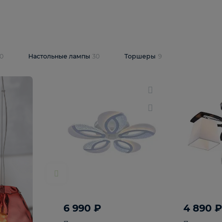
10 409 ₽
5 600 ₽
14 870 ₽
люстра Lussole
Подвесная люстра Alfa Praga
-6907-05
10773
В корзину
т
На складе
1
шт
светки
30
Настольные лампы
30
Торшеры
9