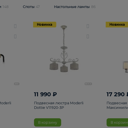
одсветки
148
Споты
47
Настольные лампы
86
Новинка