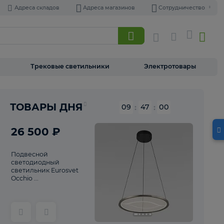
Адреса складов
Адреса магазинов
Торшеры
Трековые светильники
Э
Реклама
ТОВАРЫ ДНЯ
09
:
46
26 500 ₽
Подвесной
светодиодный
светильник Eurosvet
Occhio ...