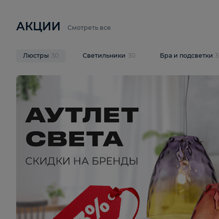
6 710 ₽
3 920 ₽
9 587 ₽
Подвесная люстра Lussole LSP-
Потолочная 
9941
Cevedale LSQ
В корзину
В корзину
На складе
1
шт
На складе
1
ш
АКЦИИ
Смотреть все
Люстры
30
Светильники
30
Бра и под