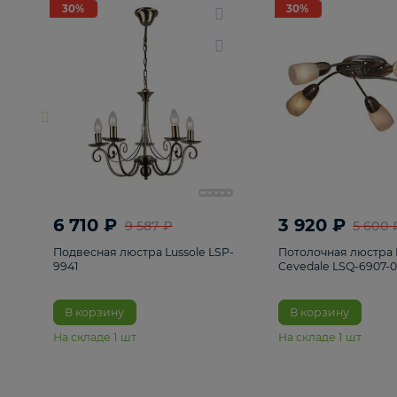
РАСПРОДАЖА
Смотреть все
Люстры
82
Светильники
222
Бра и под
30%
30%