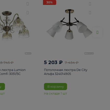
ие
8
30%
30%