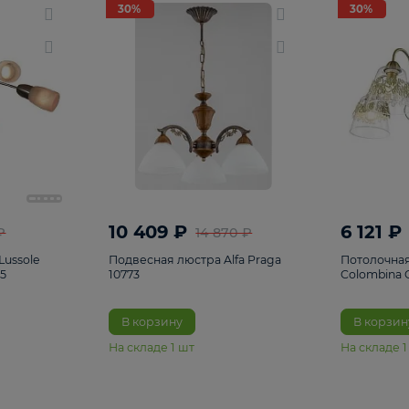
светки
96
Настольные лампы
5
Комплектующ
30%