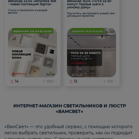
Вебинар 23.04 «Ambrella Volt
Вебинар 16.04 «TUYA за 60
- новая коллекция Sigma»
минут: первые шаги к
умному дому»
Стиль и технологии в каждой
детали
Научитесь настраивать умный свет
для ваших проектов
14
680
12
616
ИНТЕРНЕТ-МАГАЗИН СВЕТИЛЬНИКОВ И ЛЮСТР
«ВАМСВЕТ»
«ВамСвет» — это удобный сервис, с помощью которого
легко выбрать светильник, проверить, как он подходит