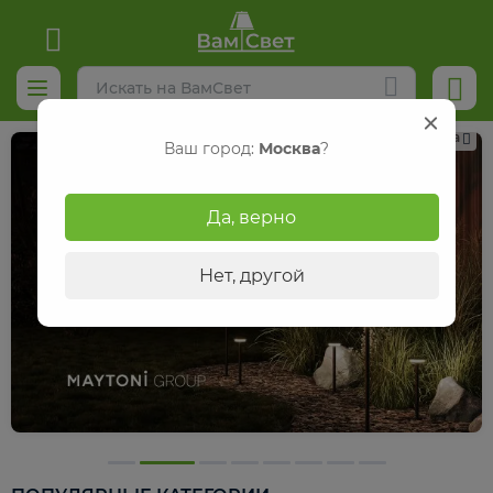
Реклама
Ваш город:
Москва
?
Да, верно
Нет, другой