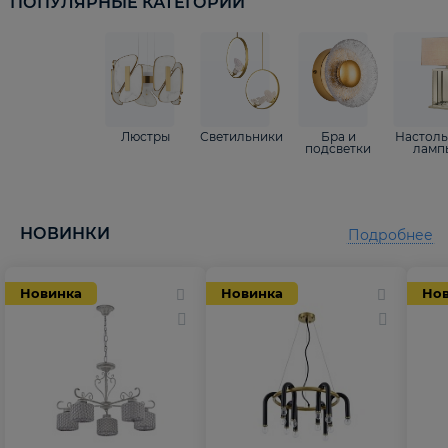
ПОПУЛЯРНЫЕ КАТЕГОРИИ
Люстры
Светильники
Бра и
Настол
подсветки
ламп
НОВИНКИ
Подробнее
Новинка
Новинка
Но