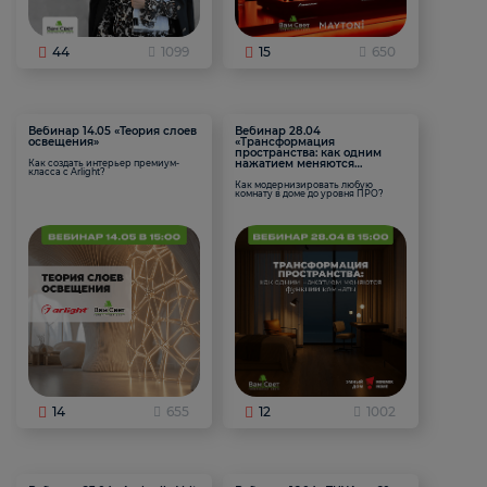
44
1099
15
650
Вебинар 14.05 «Теория слоев
Вебинар 28.04
освещения»
«Трансформация
пространства: как одним
нажатием меняются
Как создать интерьер премиум-
класса с Arlight?
функции комнаты
Как модернизировать любую
комнату в доме до уровня ПРО?
14
655
12
1002