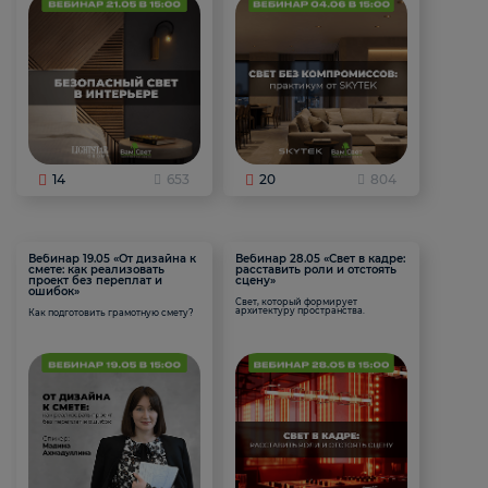
14
653
20
804
Вебинар 19.05 «От дизайна к
Вебинар 28.05 «Свет в кадре:
смете: как реализовать
расставить роли и отстоять
проект без переплат и
сцену»
ошибок»
Свет, который формирует
архитектуру пространства.
Как подготовить грамотную смету?