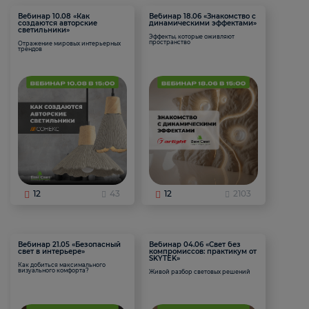
Вебинар 10.08 «Как
Вебинар 18.06 «Знакомство с
создаются авторские
динамическими эффектами»
светильники»
Эффекты, которые оживляют
пространство
Отражение мировых интерьерных
трендов
12
43
12
2103
Вебинар 21.05 «Безопасный
Вебинар 04.06 «Свет без
свет в интерьере»
компромиссов: практикум от
SKYTEK»
Как добиться максимального
визуального комфорта?
Живой разбор световых решений