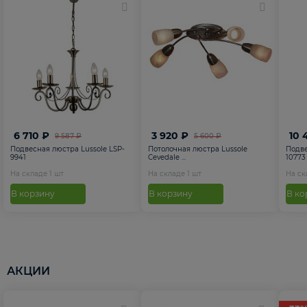
6 710 ₽
3 920 ₽
10 
9 587 ₽
5 600 ₽
Подвесная люстра Lussole LSP-
Потолочная люстра Lussole
Подве
9941
Cevedale ...
10773
На складе
1
шт
На складе
1
шт
На с
В корзину
В корзину
В ко
АКЦИИ