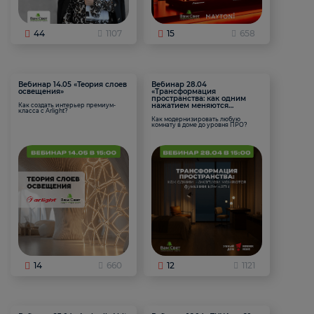
44
1107
15
658
Вебинар 14.05 «Теория слоев
Вебинар 28.04
освещения»
«Трансформация
пространства: как одним
нажатием меняются
Как создать интерьер премиум-
класса с Arlight?
функции комнаты
Как модернизировать любую
комнату в доме до уровня ПРО?
14
660
12
1121