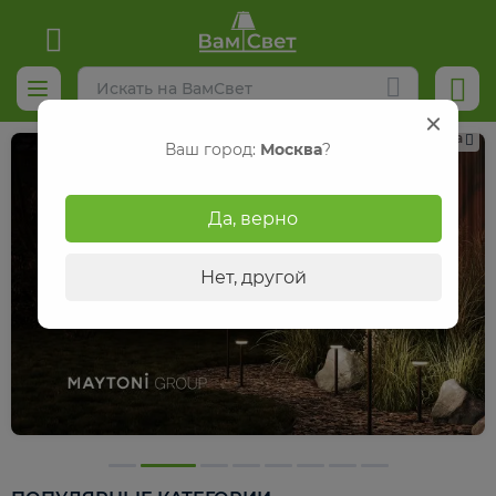
Реклама
Ваш город:
Москва
?
Да, верно
Нет, другой