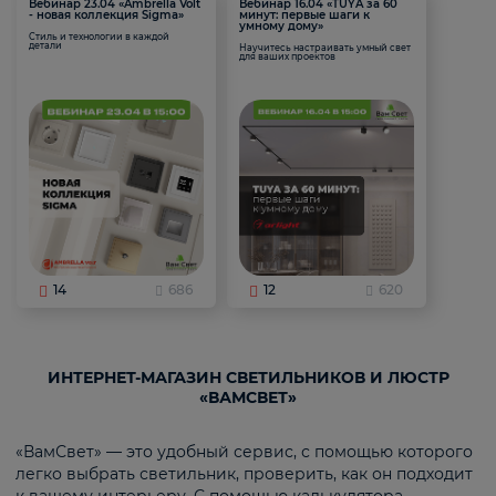
Вебинар 23.04 «Ambrella Volt
Вебинар 16.04 «TUYA за 60
- новая коллекция Sigma»
минут: первые шаги к
умному дому»
Стиль и технологии в каждой
детали
Научитесь настраивать умный свет
для ваших проектов
14
686
12
620
ИНТЕРНЕТ-МАГАЗИН СВЕТИЛЬНИКОВ И ЛЮСТР
«ВАМСВЕТ»
«ВамСвет» — это удобный сервис, с помощью которого
легко выбрать светильник, проверить, как он подходит