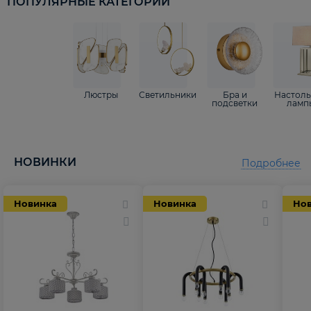
ПОПУЛЯРНЫЕ КАТЕГОРИИ
Люстры
Светильники
Бра и
Настол
подсветки
ламп
НОВИНКИ
Подробнее
Новинка
Новинка
Но