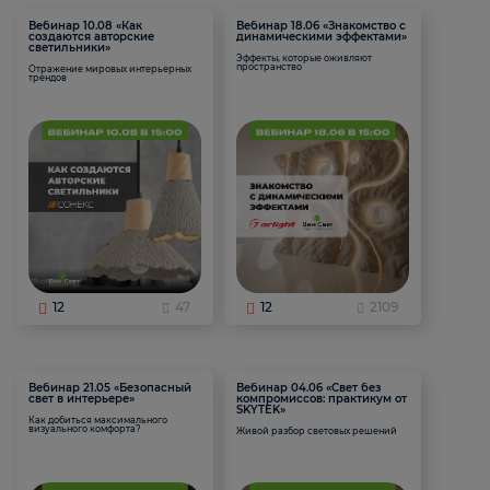
Вебинар 10.08 «Как
Вебинар 18.06 «Знакомство с
создаются авторские
динамическими эффектами»
светильники»
Эффекты, которые оживляют
пространство
Отражение мировых интерьерных
трендов
12
47
12
2109
Вебинар 21.05 «Безопасный
Вебинар 04.06 «Свет без
свет в интерьере»
компромиссов: практикум от
SKYTEK»
Как добиться максимального
визуального комфорта?
Живой разбор световых решений