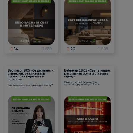
14
659
20
809
Вебинар 19.05 «От дизайна к
Вебинар 28.05 «Свет в кадре:
смете: как реализовать
расставить роли и отстоять
проект без переплат и
сцену»
ошибок»
Свет, который формирует
архитектуру пространства.
Как подготовить грамотную смету?