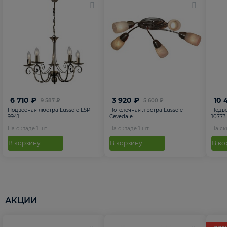
6 710 ₽
3 920 ₽
10 
9 587 ₽
5 600 ₽
Подвесная люстра Lussole LSP-
Потолочная люстра Lussole
Подве
9941
Cevedale ...
10773
На складе
1
шт
На складе
1
шт
На с
В корзину
В корзину
В ко
АКЦИИ