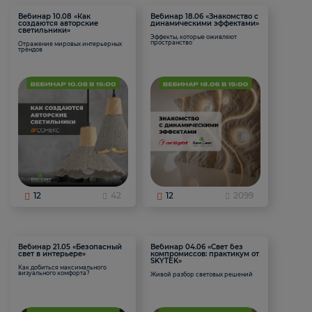
Вебинар 10.08 «Как
Вебинар 18.06 «Знакомство с
создаются авторские
динамическими эффектами»
светильники»
Эффекты, которые оживляют
пространство
Отражение мировых интерьерных
трендов
12
42
12
2099
Вебинар 21.05 «Безопасный
Вебинар 04.06 «Свет без
свет в интерьере»
компромиссов: практикум от
SKYTEK»
Как добиться максимального
визуального комфорта?
Живой разбор световых решений