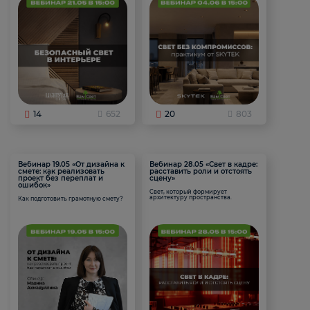
14
652
20
803
Вебинар 19.05 «От дизайна к
Вебинар 28.05 «Свет в кадре:
смете: как реализовать
расставить роли и отстоять
проект без переплат и
сцену»
ошибок»
Свет, который формирует
архитектуру пространства.
Как подготовить грамотную смету?