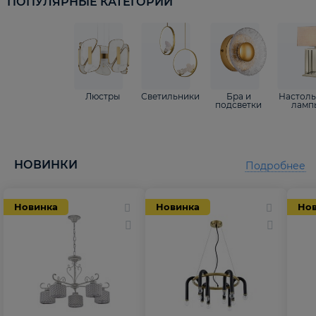
ПОПУЛЯРНЫЕ КАТЕГОРИИ
Люстры
Светильники
Бра и
Настол
подсветки
ламп
НОВИНКИ
Подробнее
Новинка
Новинка
Но