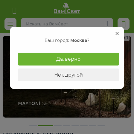
Реклама
Ваш город:
Москва
?
Да, верно
Нет, другой