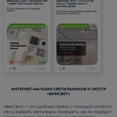
Вебинар 23.04 «Ambrella Volt
Вебинар 16.04 «TUYA за 60
- новая коллекция Sigma»
минут: первые шаги к
умному дому»
Стиль и технологии в каждой
детали
Научитесь настраивать умный свет
для ваших проектов
14
678
12
613
ИНТЕРНЕТ-МАГАЗИН СВЕТИЛЬНИКОВ И ЛЮСТР
«ВАМСВЕТ»
«ВамСвет» — это удобный сервис, с помощью которого
легко выбрать светильник, проверить, как он подходит