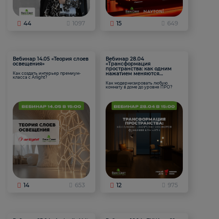
44
1097
15
649
Вебинар 14.05 «Теория слоев
Вебинар 28.04
освещения»
«Трансформация
пространства: как одним
нажатием меняются
Как создать интерьер премиум-
класса с Arlight?
функции комнаты
Как модернизировать любую
комнату в доме до уровня ПРО?
14
653
12
975