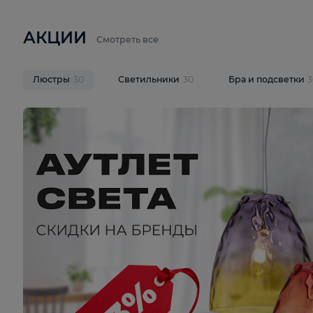
6 710 ₽
3 920 ₽
9 587 ₽
Подвесная люстра Lussole LSP-
Потолочная 
9941
Cevedale LSQ
В корзину
В корзину
На складе
1
шт
На складе
1
ш
АКЦИИ
Смотреть все
Люстры
30
Светильники
30
Бра и под