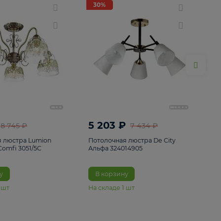
ие
8
30%
30%