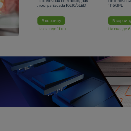
6 990 ₽
Потолочная светодиодная
люстра Escada 10210/5LED
В корзину
На складе
11
шт