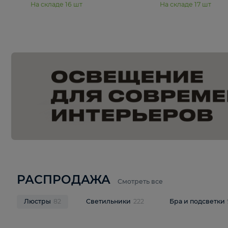
15 990 ₽
19 990 ₽
Подвесная люстра Moderli
Подвесная л
Dottie V11921-5P
Mireil V11914-
В корзину
В корзину
На складе
16
шт
На складе
17