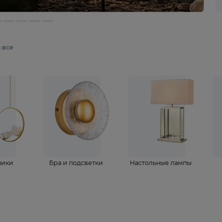
мотреть все
ветильники
Бра и подсветки
Настольные 