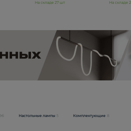
11 990 ₽
юстра Moderli
Подвесная люстра Moderli
12P
Dottie V11920-3P
В корзину
шт
На складе
27
шт