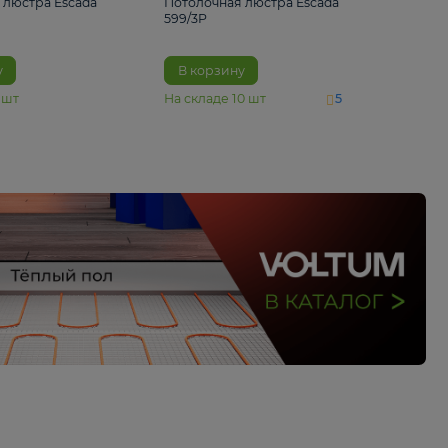
4 890 ₽
6 430 ₽
Потолочная люстра Escada
Потолочная люстра 
1116/3PL
599/3P
В корзину
В корзину
На складе
6
шт
На складе
10
шт