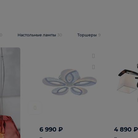
10 409 ₽
5 600 ₽
14 870 ₽
люстра Lussole
Подвесная люстра Alfa Praga
-6907-05
10773
В корзину
т
На складе
1
шт
светки
30
Настольные лампы
30
Торшеры
9