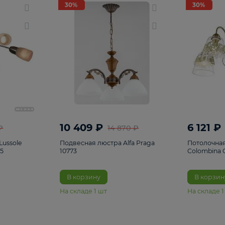
светки
96
Настольные лампы
5
Комплектующ
30%