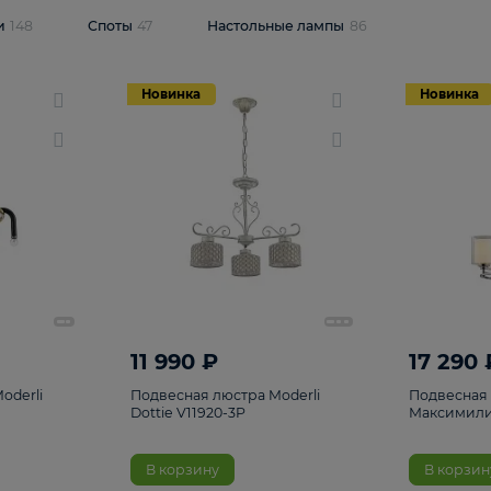
одсветки
148
Споты
47
Настольные лампы
86
Новинка