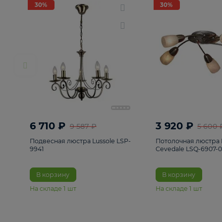
РАСПРОДАЖА
Смотреть все
Люстры
82
Светильники
222
Бра и под
30%
30%