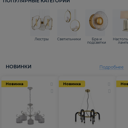
ПОПУЛЯРНЫЕ КАТЕГОРИИ
Люстры
Светильники
Бра и
Настол
подсветки
ламп
НОВИНКИ
Подробнее
Новинка
Новинка
Но