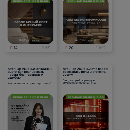
14
651
20
802
Вебинар 19.05 «От дизайна к
Вебинар 28.05 «Свет в кадре:
смете: как реализовать
расставить роли и отстоять
проект без переплат и
сцену»
ошибок»
Свет, который формирует
архитектуру пространства.
Как подготовить грамотную смету?