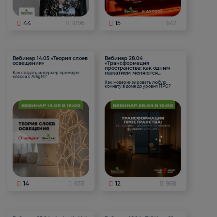
44
1096
15
647
Вебинар 14.05 «Теория слоев
Вебинар 28.04
освещения»
«Трансформация
пространства: как одним
нажатием меняются
Как создать интерьер премиум-
класса с Arlight?
функции комнаты
Как модернизировать любую
комнату в доме до уровня ПРО?
14
653
12
968