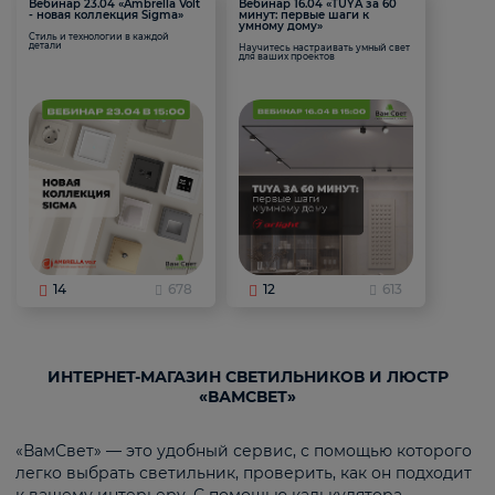
Вебинар 23.04 «Ambrella Volt
Вебинар 16.04 «TUYA за 60
- новая коллекция Sigma»
минут: первые шаги к
умному дому»
Стиль и технологии в каждой
детали
Научитесь настраивать умный свет
для ваших проектов
14
678
12
613
ИНТЕРНЕТ-МАГАЗИН СВЕТИЛЬНИКОВ И ЛЮСТР
«ВАМСВЕТ»
«ВамСвет» — это удобный сервис, с помощью которого
легко выбрать светильник, проверить, как он подходит