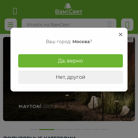
Реклама
Ваш город:
Москва
?
Да, верно
Нет, другой