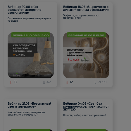
Вебинар 10.08 «Как
Вебинар 18.06 «Знакомство с
создаются авторские
динамическими эффектами»
светильники»
Эффекты, которые оживляют
пространство
Отражение мировых интерьерных
трендов
12
42
12
2099
Вебинар 21.05 «Безопасный
Вебинар 04.06 «Свет без
свет в интерьере»
компромиссов: практикум от
SKYTEK»
Как добиться максимального
визуального комфорта?
Живой разбор световых решений