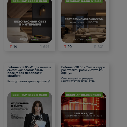
14
649
20
801
Вебинар 19.05 «От дизайна к
Вебинар 28.05 «Свет в кадре:
смете: как реализовать
расставить роли и отстоять
проект без переплат и
сцену»
ошибок»
Свет, который формирует
архитектуру пространства.
Как подготовить грамотную смету?