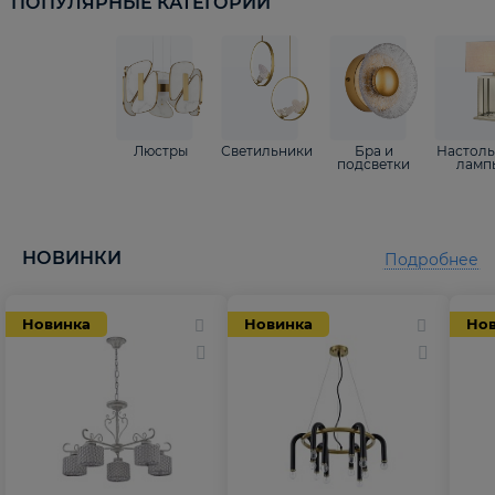
ПОПУЛЯРНЫЕ КАТЕГОРИИ
Люстры
Светильники
Бра и
Настол
подсветки
ламп
НОВИНКИ
Подробнее
Новинка
Новинка
Но