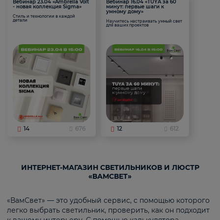
Вебинар 23.04 «Ambrella Volt
Вебинар 16.04 «TUYA за 60
- новая коллекция Sigma»
минут: первые шаги к
умному дому»
Стиль и технологии в каждой
детали
Научитесь настраивать умный свет
для ваших проектов
14
676
12
612
ИНТЕРНЕТ-МАГАЗИН СВЕТИЛЬНИКОВ И ЛЮСТР
«ВАМСВЕТ»
«ВамСвет» — это удобный сервис, с помощью которого
легко выбрать светильник, проверить, как он подходит