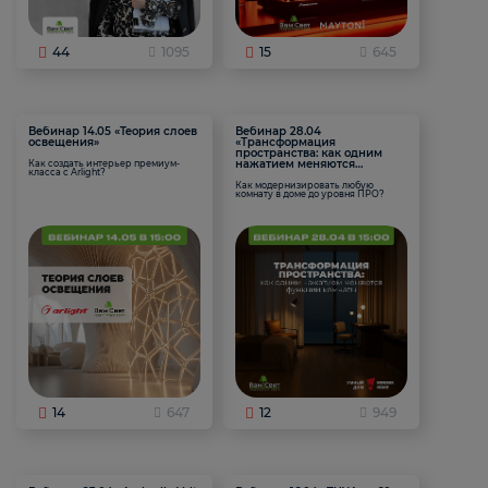
44
1095
15
645
Вебинар 14.05 «Теория слоев
Вебинар 28.04
освещения»
«Трансформация
пространства: как одним
нажатием меняются
Как создать интерьер премиум-
класса с Arlight?
функции комнаты
Как модернизировать любую
комнату в доме до уровня ПРО?
14
647
12
949