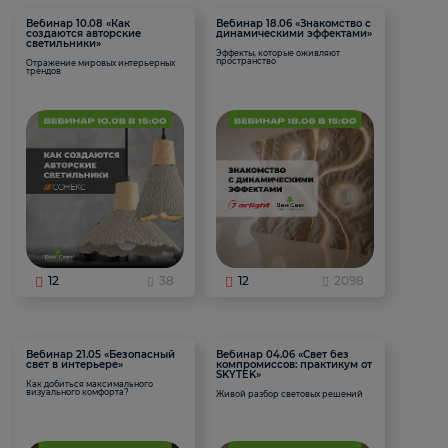
Вебинар 10.08 «Как
Вебинар 18.06 «Знакомство с
создаются авторские
динамическими эффектами»
светильники»
Эффекты, которые оживляют
пространство
Отражение мировых интерьерных
трендов
12
38
12
2098
Вебинар 21.05 «Безопасный
Вебинар 04.06 «Свет без
свет в интерьере»
компромиссов: практикум от
SKYTEK»
Как добиться максимального
визуального комфорта?
Живой разбор световых решений