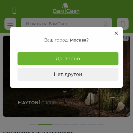
Реклама
Ваш город:
Москва
?
Да, верно
Нет, другой