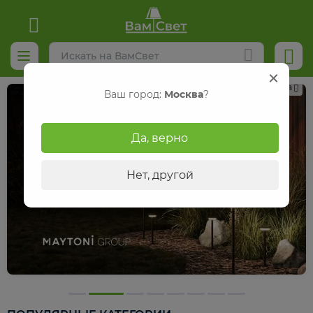
Реклама
Ваш город:
Москва
?
Да, верно
Нет, другой