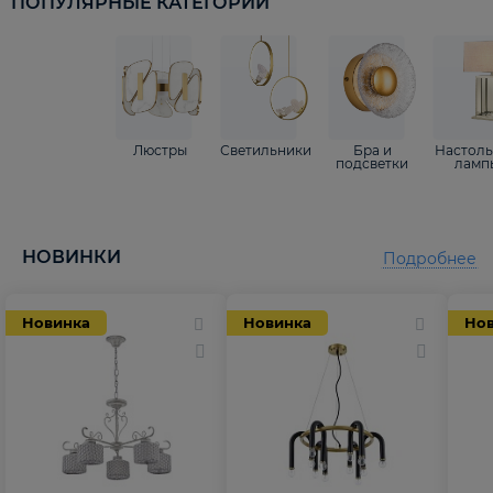
ПОПУЛЯРНЫЕ КАТЕГОРИИ
Люстры
Светильники
Бра и
Настол
подсветки
ламп
НОВИНКИ
Подробнее
Новинка
Новинка
Но