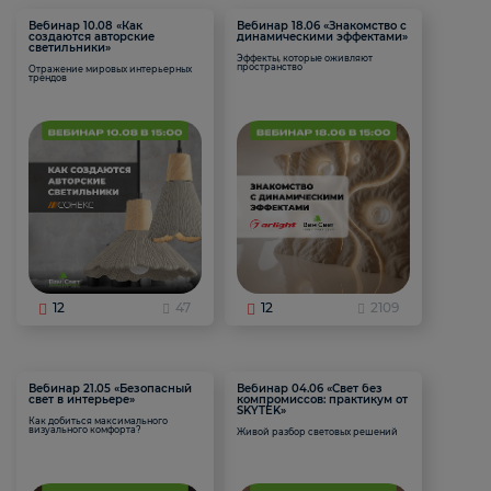
Вебинар 10.08 «Как
Вебинар 18.06 «Знакомство с
создаются авторские
динамическими эффектами»
светильники»
Эффекты, которые оживляют
пространство
Отражение мировых интерьерных
трендов
12
47
12
2109
Вебинар 21.05 «Безопасный
Вебинар 04.06 «Свет без
свет в интерьере»
компромиссов: практикум от
SKYTEK»
Как добиться максимального
визуального комфорта?
Живой разбор световых решений