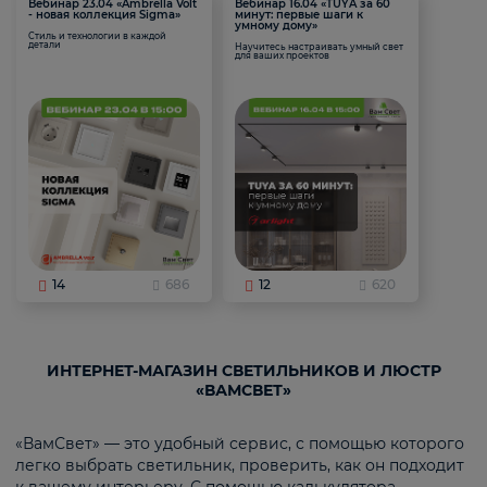
Вебинар 23.04 «Ambrella Volt
Вебинар 16.04 «TUYA за 60
- новая коллекция Sigma»
минут: первые шаги к
умному дому»
Стиль и технологии в каждой
детали
Научитесь настраивать умный свет
для ваших проектов
14
686
12
620
ИНТЕРНЕТ-МАГАЗИН СВЕТИЛЬНИКОВ И ЛЮСТР
«ВАМСВЕТ»
«ВамСвет» — это удобный сервис, с помощью которого
легко выбрать светильник, проверить, как он подходит