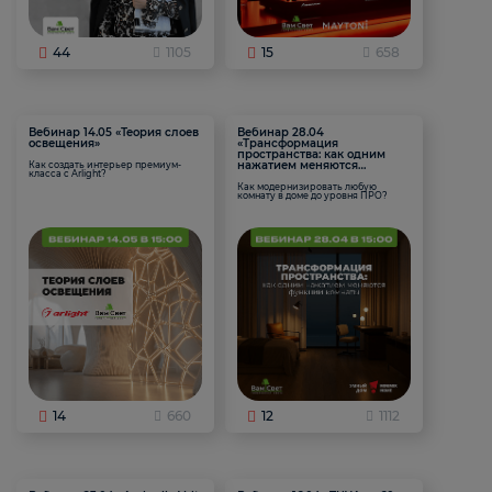
44
1105
15
658
Вебинар 14.05 «Теория слоев
Вебинар 28.04
освещения»
«Трансформация
пространства: как одним
нажатием меняются
Как создать интерьер премиум-
класса с Arlight?
функции комнаты
Как модернизировать любую
комнату в доме до уровня ПРО?
14
660
12
1112