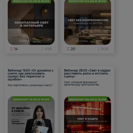
14
658
20
809
Вебинар 19.05 «От дизайна к
Вебинар 28.05 «Свет в кадре:
смете: как реализовать
расставить роли и отстоять
проект без переплат и
сцену»
ошибок»
Свет, который формирует
архитектуру пространства.
Как подготовить грамотную смету?