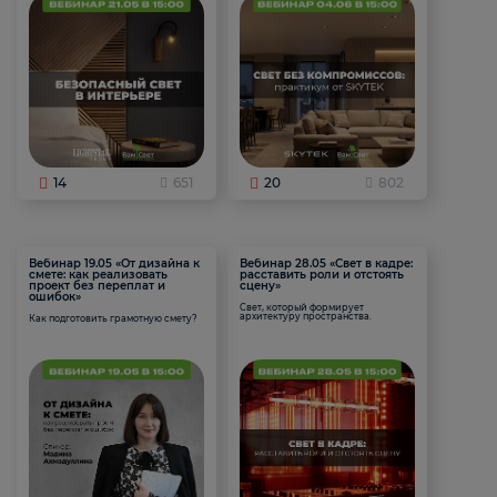
14
651
20
802
Вебинар 19.05 «От дизайна к
Вебинар 28.05 «Свет в кадре:
смете: как реализовать
расставить роли и отстоять
проект без переплат и
сцену»
ошибок»
Свет, который формирует
архитектуру пространства.
Как подготовить грамотную смету?