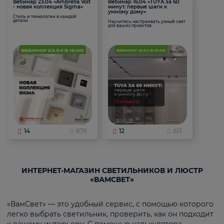
Вебинар 23.04 «Ambrella Volt
Вебинар 16.04 «TUYA за 60
- новая коллекция Sigma»
минут: первые шаги к
умному дому»
Стиль и технологии в каждой
детали
Научитесь настраивать умный свет
для ваших проектов
14
678
12
613
ИНТЕРНЕТ-МАГАЗИН СВЕТИЛЬНИКОВ И ЛЮСТР
«ВАМСВЕТ»
«ВамСвет» — это удобный сервис, с помощью которого
легко выбрать светильник, проверить, как он подходит