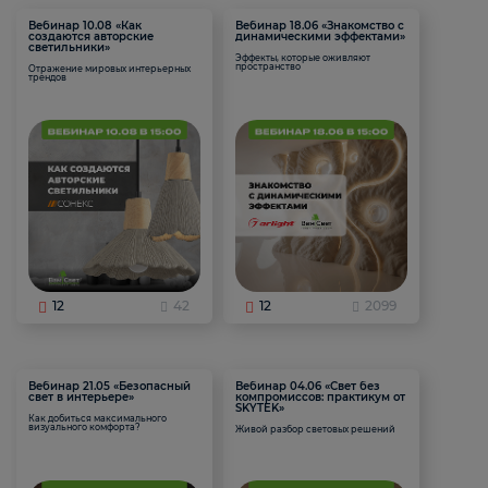
Вебинар 10.08 «Как
Вебинар 18.06 «Знакомство с
создаются авторские
динамическими эффектами»
светильники»
Эффекты, которые оживляют
пространство
Отражение мировых интерьерных
трендов
12
42
12
2099
Вебинар 21.05 «Безопасный
Вебинар 04.06 «Свет без
свет в интерьере»
компромиссов: практикум от
SKYTEK»
Как добиться максимального
визуального комфорта?
Живой разбор световых решений