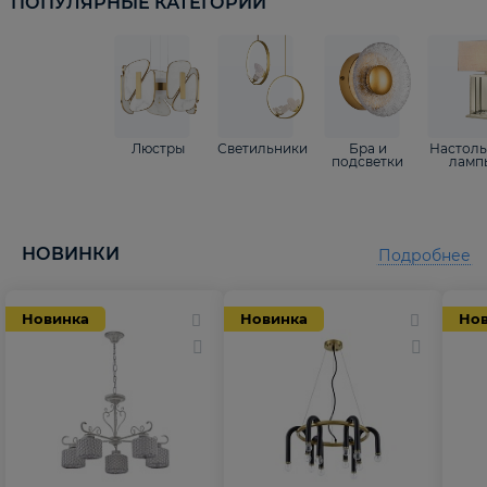
ПОПУЛЯРНЫЕ КАТЕГОРИИ
Люстры
Светильники
Бра и
Настол
подсветки
ламп
НОВИНКИ
Подробнее
Новинка
Новинка
Но