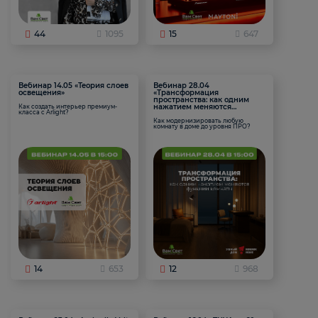
44
1095
15
647
Вебинар 14.05 «Теория слоев
Вебинар 28.04
освещения»
«Трансформация
пространства: как одним
нажатием меняются
Как создать интерьер премиум-
класса с Arlight?
функции комнаты
Как модернизировать любую
комнату в доме до уровня ПРО?
14
653
12
968