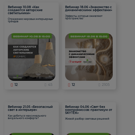
Вебинар 10.08 «Как
Вебинар 18.06 «Знакомство с
создаются авторские
динамическими эффектами»
светильники»
Эффекты, которые оживляют
пространство
Отражение мировых интерьерных
трендов
12
45
12
2105
Вебинар 21.05 «Безопасный
Вебинар 04.06 «Свет без
свет в интерьере»
компромиссов: практикум от
SKYTEK»
Как добиться максимального
визуального комфорта?
Живой разбор световых решений