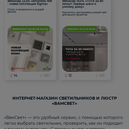
Вебинар 23.04 «Ambrella Volt
Вебинар 16.04 «TUYA за 60
- новая коллекция Sigma»
минут: первые шаги к
умному дому»
Стиль и технологии в каждой
детали
Научитесь настраивать умный свет
для ваших проектов
14
682
12
618
ИНТЕРНЕТ-МАГАЗИН СВЕТИЛЬНИКОВ И ЛЮСТР
«ВАМСВЕТ»
«ВамСвет» — это удобный сервис, с помощью которого
легко выбрать светильник, проверить, как он подходит