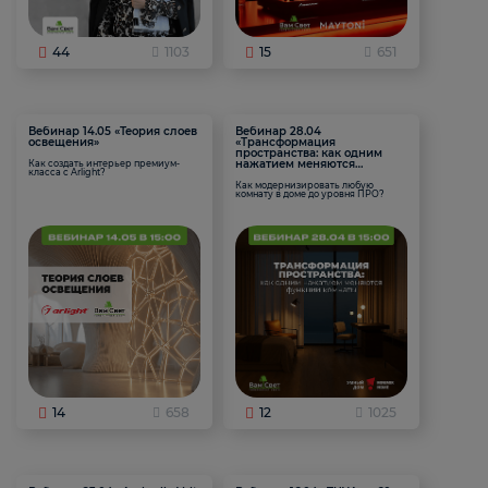
44
1103
15
651
Вебинар 14.05 «Теория слоев
Вебинар 28.04
освещения»
«Трансформация
пространства: как одним
нажатием меняются
Как создать интерьер премиум-
класса с Arlight?
функции комнаты
Как модернизировать любую
комнату в доме до уровня ПРО?
14
658
12
1025