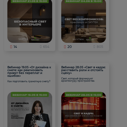
14
654
20
805
Вебинар 19.05 «От дизайна к
Вебинар 28.05 «Свет в кадре:
смете: как реализовать
расставить роли и отстоять
проект без переплат и
сцену»
ошибок»
Свет, который формирует
архитектуру пространства.
Как подготовить грамотную смету?