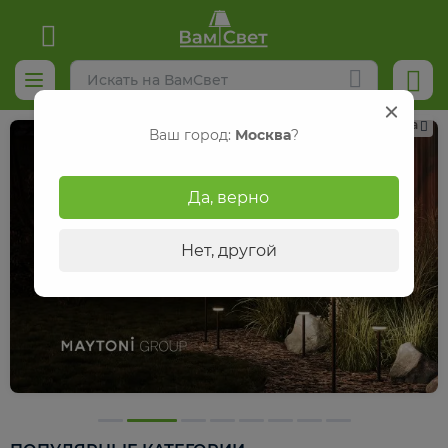
Реклама
Ваш город:
Москва
?
Да, верно
Нет, другой