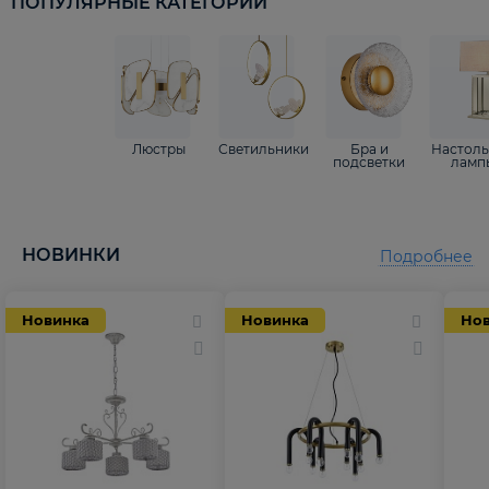
ПОПУЛЯРНЫЕ КАТЕГОРИИ
Люстры
Светильники
Бра и
Настол
подсветки
ламп
НОВИНКИ
Подробнее
Новинка
Новинка
Но