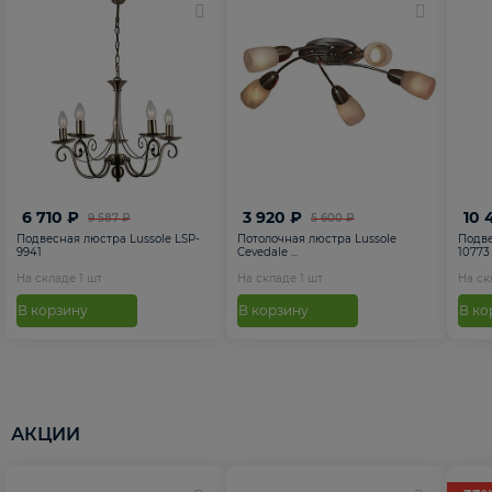
6 710 ₽
3 920 ₽
10 
9 587 ₽
5 600 ₽
Подвесная люстра Lussole LSP-
Потолочная люстра Lussole
Подве
9941
Cevedale ...
10773
На складе
1
шт
На складе
1
шт
На с
В корзину
В корзину
В ко
АКЦИИ