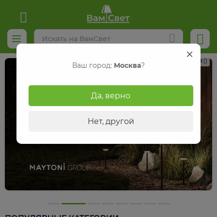
Реклама
Ваш город:
Москва
?
Да, верно
Нет, другой