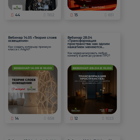
44
1102
15
651
Вебинар 14.05 «Теория слоев
Вебинар 28.04
освещения»
«Трансформация
пространства: как одним
нажатием меняются
Как создать интерьер премиум-
класса с Arlight?
функции комнаты
Как модернизировать любую
комнату в доме до уровня ПРО?
14
658
12
1023