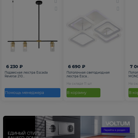
6 230 ₽
6 690 ₽
7 0
Подвесная люстра Escada
Потолочная светодиодная
Потол
Reverse 210...
люстра Esca...
MONDR
На складе
11
шт
На с
Помощь менеджера
В корзину
В ко