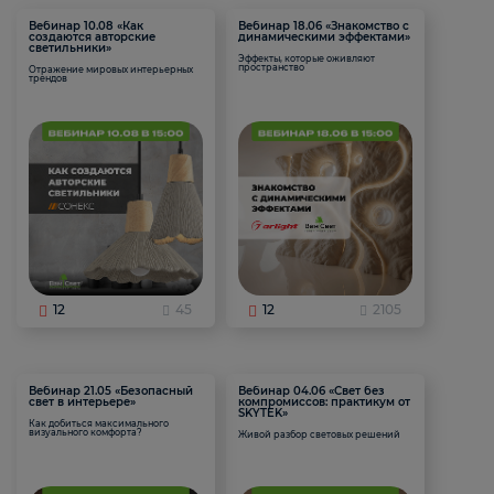
Вебинар 10.08 «Как
Вебинар 18.06 «Знакомство с
создаются авторские
динамическими эффектами»
светильники»
Эффекты, которые оживляют
пространство
Отражение мировых интерьерных
трендов
12
45
12
2105
Вебинар 21.05 «Безопасный
Вебинар 04.06 «Свет без
свет в интерьере»
компромиссов: практикум от
SKYTEK»
Как добиться максимального
визуального комфорта?
Живой разбор световых решений