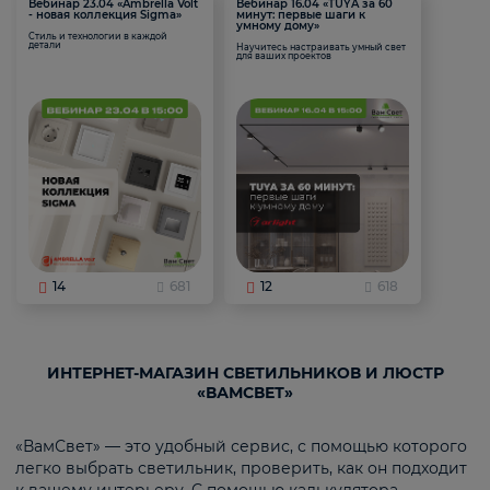
Вебинар 23.04 «Ambrella Volt
Вебинар 16.04 «TUYA за 60
- новая коллекция Sigma»
минут: первые шаги к
умному дому»
Стиль и технологии в каждой
детали
Научитесь настраивать умный свет
для ваших проектов
14
681
12
618
ИНТЕРНЕТ-МАГАЗИН СВЕТИЛЬНИКОВ И ЛЮСТР
«ВАМСВЕТ»
«ВамСвет» — это удобный сервис, с помощью которого
легко выбрать светильник, проверить, как он подходит