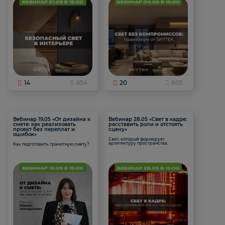
14
654
20
805
Вебинар 19.05 «От дизайна к
Вебинар 28.05 «Свет в кадре:
смете: как реализовать
расставить роли и отстоять
проект без переплат и
сцену»
ошибок»
Свет, который формирует
архитектуру пространства.
Как подготовить грамотную смету?