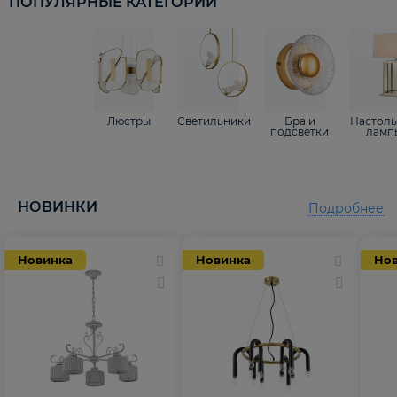
ПОПУЛЯРНЫЕ КАТЕГОРИИ
Люстры
Светильники
Бра и
Настол
подсветки
ламп
НОВИНКИ
Подробнее
Новинка
Новинка
Но