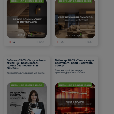
14
655
20
807
Вебинар 19.05 «От дизайна к
Вебинар 28.05 «Свет в кадре:
смете: как реализовать
расставить роли и отстоять
проект без переплат и
сцену»
ошибок»
Свет, который формирует
архитектуру пространства.
Как подготовить грамотную смету?