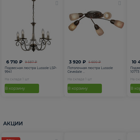
6 710 ₽
3 920 ₽
10 
9 587 ₽
5 600 ₽
Подвесная люстра Lussole LSP-
Потолочная люстра Lussole
Подве
9941
Cevedale ...
10773
На складе
1
шт
На складе
1
шт
На с
В корзину
В корзину
В ко
АКЦИИ