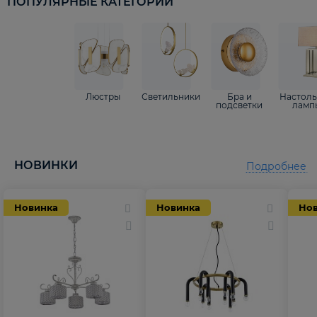
ПОПУЛЯРНЫЕ КАТЕГОРИИ
Люстры
Светильники
Бра и
Настол
подсветки
ламп
НОВИНКИ
Подробнее
Новинка
Новинка
Но