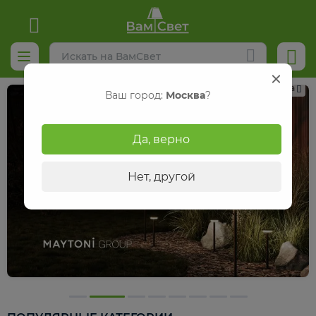
Реклама
Ваш город:
Москва
?
Да, верно
Нет, другой