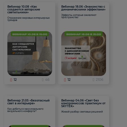
Вебинар 10.08 «Как
Вебинар 18.06 «Знакомство с
создаются авторские
динамическими эффектами»
светильники»
Эффекты, которые оживляют
пространство
Отражение мировых интерьерных
трендов
12
46
12
2106
Вебинар 21.05 «Безопасный
Вебинар 04.06 «Свет без
свет в интерьере»
компромиссов: практикум от
SKYTEK»
Как добиться максимального
визуального комфорта?
Живой разбор световых решений