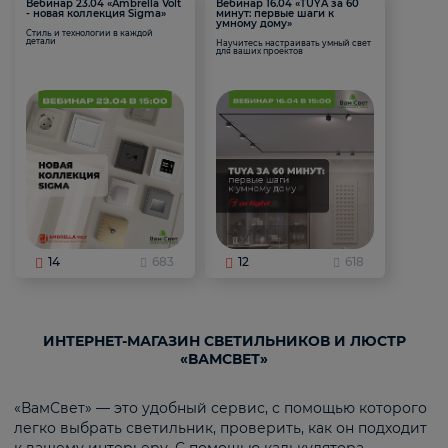
Вебинар 23.04 «Ambrella Volt
Вебинар 16.04 «TUYA за 60
- новая коллекция Sigma»
минут: первые шаги к
умному дому»
Стиль и технологии в каждой
детали
Научитесь настраивать умный свет
для ваших проектов
14
683
12
618
ИНТЕРНЕТ-МАГАЗИН СВЕТИЛЬНИКОВ И ЛЮСТР
«ВАМСВЕТ»
«ВамСвет» — это удобный сервис, с помощью которого
легко выбрать светильник, проверить, как он подходит