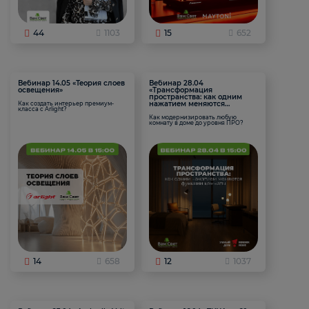
44
1103
15
652
Вебинар 14.05 «Теория слоев
Вебинар 28.04
освещения»
«Трансформация
пространства: как одним
нажатием меняются
Как создать интерьер премиум-
класса с Arlight?
функции комнаты
Как модернизировать любую
комнату в доме до уровня ПРО?
14
658
12
1037