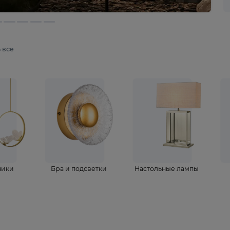
мотреть все
ветильники
Бра и подсветки
Настольные 