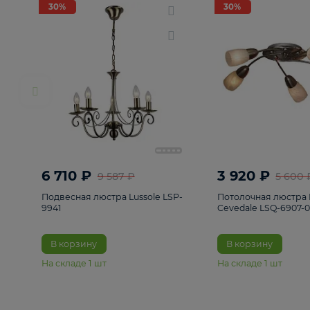
РАСПРОДАЖА
Смотреть все
Люстры
82
Светильники
222
Бра и под
30%
30%