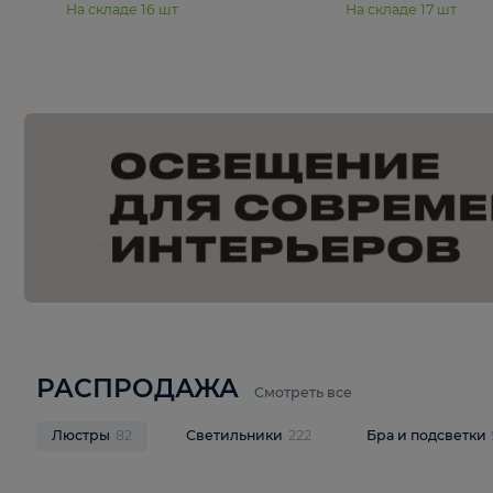
15 990 ₽
19 990 ₽
Подвесная люстра Moderli
Подвесная л
Dottie V11921-5P
Mireil V11914-
В корзину
В корзину
На складе
16
шт
На складе
17