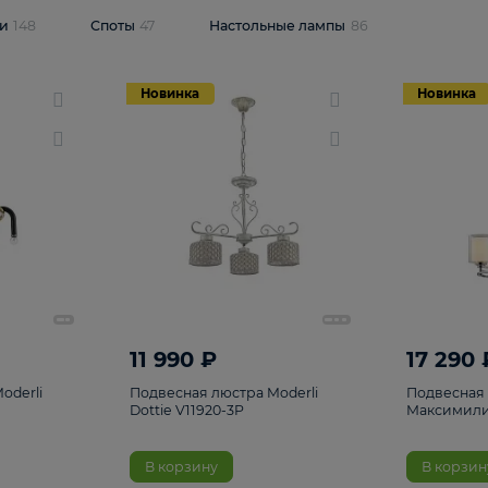
одсветки
148
Споты
47
Настольные лампы
86
Новинка