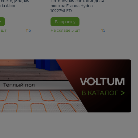
6 500 ₽
5 520 ₽
Потолочная светодиодная
Потолочная светод
люстра Escada Alcor
люстра Escada Hydri
10266/6LED
10227/4LED
В корзину
В корзину
На складе
11
шт
На складе
5
шт
5