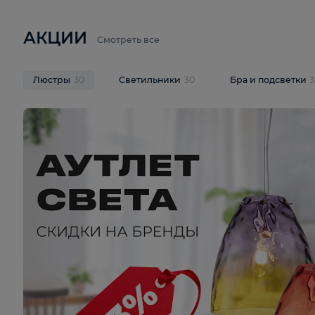
6 710 ₽
3 920 ₽
9 587 ₽
Подвесная люстра Lussole LSP-
Потолочная 
9941
Cevedale LSQ
В корзину
В корзину
На складе
1
шт
На складе
1
ш
АКЦИИ
Смотреть все
Люстры
30
Светильники
30
Бра и под