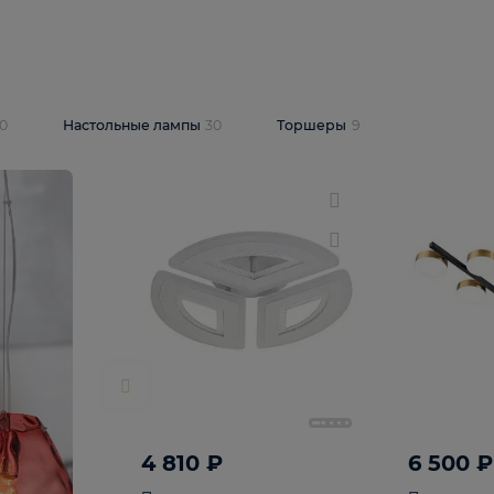
10 409 ₽
5 600 ₽
14 870 ₽
люстра Lussole
Подвесная люстра Alfa Praga
-6907-05
10773
В корзину
т
На складе
1
шт
светки
30
Настольные лампы
30
Торшеры
9