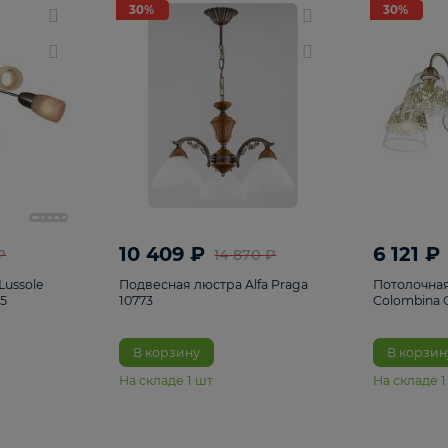
светки
96
Настольные лампы
5
Комплектующ
30%