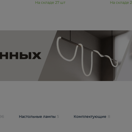
11 990 ₽
юстра Moderli
Подвесная люстра Moderli
12P
Dottie V11920-3P
В корзину
шт
На складе
27
шт