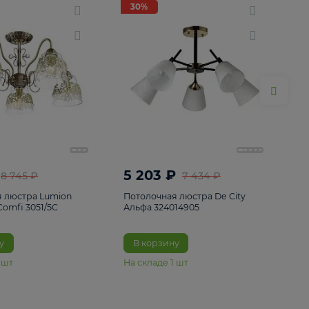
ие
8
30%
30%