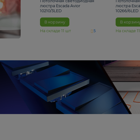
4 810 ₽
Потолочная светодиодная
люстра Escada Avior
10210/3LED
В корзину
На складе
11
шт
5