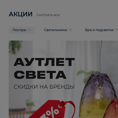
8 500 ₽
3 920 ₽
12 143 ₽
Потолочная люстра Rivoli Mod
Потолочная 
3034-308 Б0037689
Cevedale LSQ
В корзину
В корзину
На складе
1
шт
На складе
1
ш
АКЦИИ
Смотреть все
Люстры
10
Светильники
10
Бра и подс