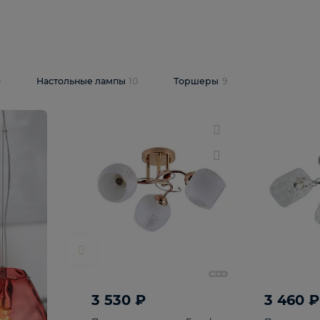
10 409 ₽
5 600 ₽
14 870 ₽
люстра Lussole
Подвесная люстра Alfa Praga
-6907-05
10773
В корзину
т
На складе
1
шт
ветки
10
Настольные лампы
10
Торшеры
9