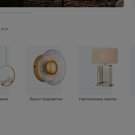
мотреть все
ветильники
Бра и подсветки
Настольные 