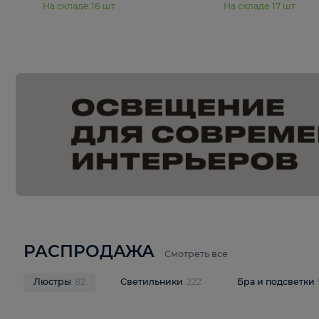
15 990 ₽
19 990 ₽
Подвесная люстра Moderli
Подвесная л
Dottie V11921-5P
Mireil V11914-
В корзину
В корзину
На складе
16
шт
На складе
17