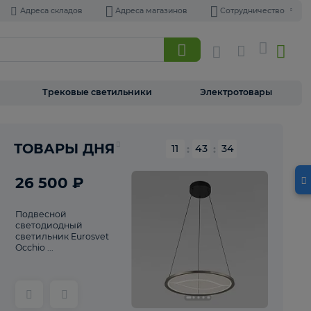
Адреса складов
Адреса магазинов
Торшеры
Трековые светильники
Э
Реклама
ТОВАРЫ ДНЯ
11
:
43
26 500 ₽
Подвесной
светодиодный
светильник Eurosvet
Occhio ...