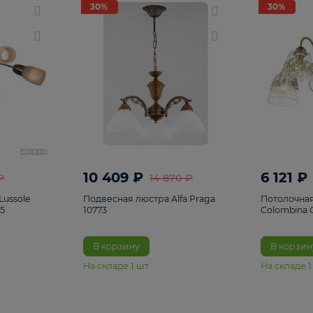
светки
96
Настольные лампы
5
Комплектующ
30%