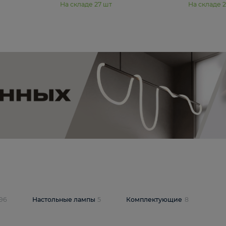
11 990 ₽
юстра Moderli
Подвесная люстра Moderli
12P
Dottie V11920-3P
В корзину
шт
На складе
27
шт