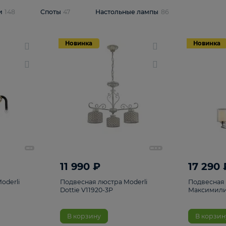
одсветки
148
Споты
47
Настольные лампы
86
Новинка