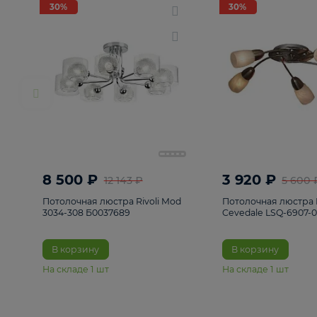
РАСПРОДАЖА
Смотреть все
Люстры
82
Светильники
222
Бра и под
30%
30%