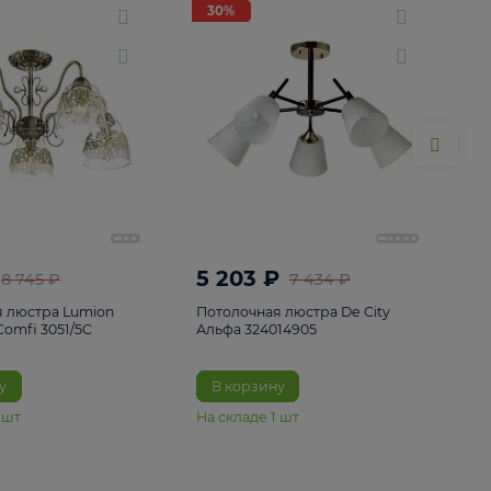
ие
8
30%
30%