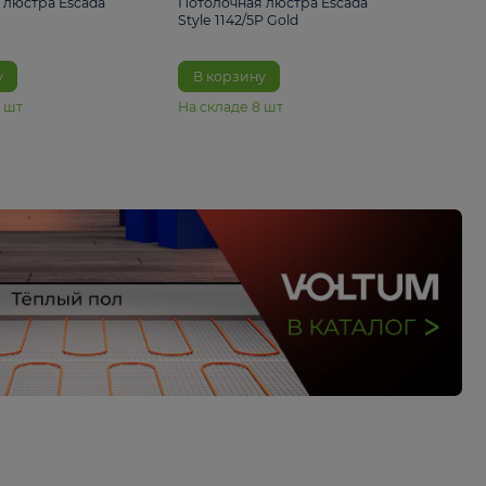
3 460 ₽
9 620 ₽
Потолочная люстра Escada
Потолочная люстра 
1106/3PL
Style 1142/5P Gold
В корзину
В корзину
На складе
11
шт
На складе
8
шт