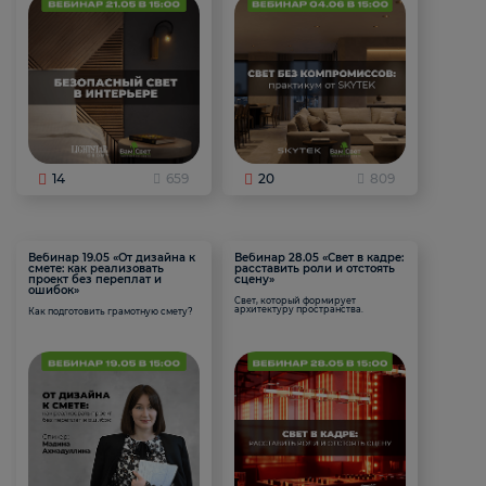
14
659
20
809
Вебинар 19.05 «От дизайна к
Вебинар 28.05 «Свет в кадре:
смете: как реализовать
расставить роли и отстоять
проект без переплат и
сцену»
ошибок»
Свет, который формирует
архитектуру пространства.
Как подготовить грамотную смету?