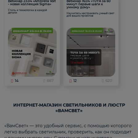
Вебинар 23.04 «Ambrella Volt
Вебинар 16.04 «TUYA за 60
- новая коллекция Sigma»
минут: первые шаги к
умному дому»
Стиль и технологии в каждой
детали
Научитесь настраивать умный свет
для ваших проектов
14
687
12
620
ИНТЕРНЕТ-МАГАЗИН СВЕТИЛЬНИКОВ И ЛЮСТР
«ВАМСВЕТ»
«ВамСвет» — это удобный сервис, с помощью которого
легко выбрать светильник, проверить, как он подходит