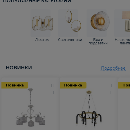
ПОПУЛЯРНЫЕ КАТЕГОРИИ
Люстры
Светильники
Бра и
Настол
подсветки
ламп
НОВИНКИ
Подробнее
Новинка
Новинка
Но