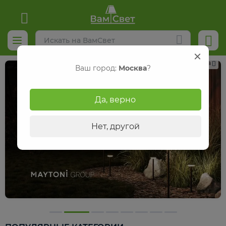
Реклама
Ваш город:
Москва
?
Да, верно
Нет, другой