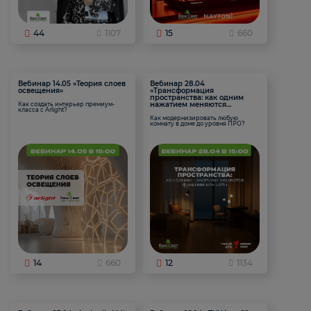
44
1107
15
660
Вебинар 14.05 «Теория слоев
Вебинар 28.04
освещения»
«Трансформация
пространства: как одним
нажатием меняются
Как создать интерьер премиум-
класса с Arlight?
функции комнаты
Как модернизировать любую
комнату в доме до уровня ПРО?
14
660
12
1134