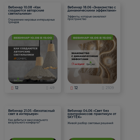
Вебинар 10.08 «Как
Вебинар 18.06 «Знакомство с
создаются авторские
динамическими эффектами»
светильники»
Эффекты, которые оживляют
пространство
Отражение мировых интерьерных
трендов
12
49
12
2109
Вебинар 21.05 «Безопасный
Вебинар 04.06 «Свет без
свет в интерьере»
компромиссов: практикум от
SKYTEK»
Как добиться максимального
визуального комфорта?
Живой разбор световых решений