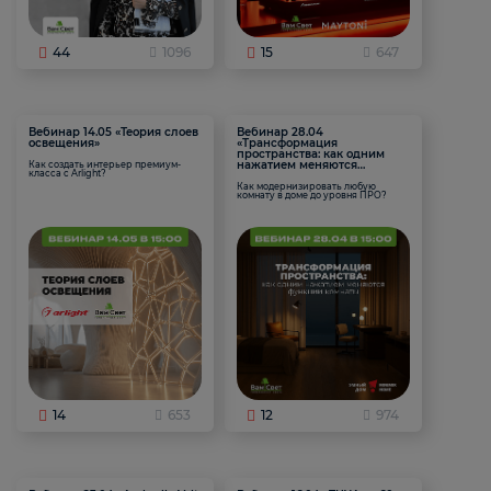
44
1096
15
647
Вебинар 14.05 «Теория слоев
Вебинар 28.04
освещения»
«Трансформация
пространства: как одним
нажатием меняются
Как создать интерьер премиум-
класса с Arlight?
функции комнаты
Как модернизировать любую
комнату в доме до уровня ПРО?
14
653
12
974