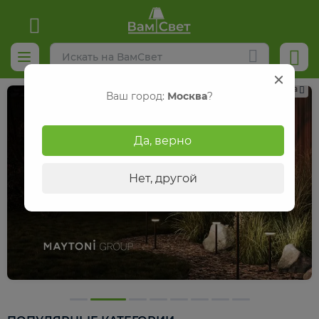
Реклама
Ваш город:
Москва
?
Да, верно
Нет, другой