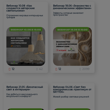
Вебинар 10.08 «Как
Вебинар 18.06 «Знакомство с
создаются авторские
динамическими эффектами»
светильники»
Эффекты, которые оживляют
пространство
Отражение мировых интерьерных
трендов
12
42
12
2099
Вебинар 21.05 «Безопасный
Вебинар 04.06 «Свет без
свет в интерьере»
компромиссов: практикум от
SKYTEK»
Как добиться максимального
визуального комфорта?
Живой разбор световых решений