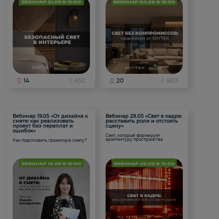
14
652
20
803
Вебинар 19.05 «От дизайна к
Вебинар 28.05 «Свет в кадре:
смете: как реализовать
расставить роли и отстоять
проект без переплат и
сцену»
ошибок»
Свет, который формирует
архитектуру пространства.
Как подготовить грамотную смету?