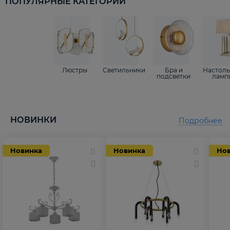
ПОПУЛЯРНЫЕ КАТЕГОРИИ
Люстры
Светильники
Бра и
Настол
подсветки
ламп
НОВИНКИ
Подробнее
Новинка
Новинка
Но