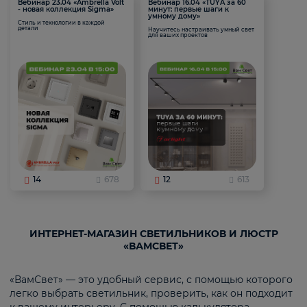
Вебинар 23.04 «Ambrella Volt
Вебинар 16.04 «TUYA за 60
- новая коллекция Sigma»
минут: первые шаги к
умному дому»
Стиль и технологии в каждой
детали
Научитесь настраивать умный свет
для ваших проектов
14
678
12
613
ИНТЕРНЕТ-МАГАЗИН СВЕТИЛЬНИКОВ И ЛЮСТР
«ВАМСВЕТ»
«ВамСвет» — это удобный сервис, с помощью которого
легко выбрать светильник, проверить, как он подходит