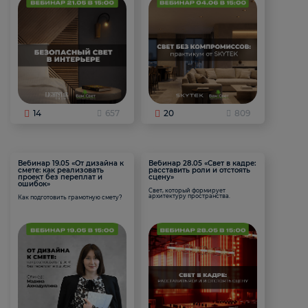
14
657
20
809
Вебинар 19.05 «От дизайна к
Вебинар 28.05 «Свет в кадре:
смете: как реализовать
расставить роли и отстоять
проект без переплат и
сцену»
ошибок»
Свет, который формирует
архитектуру пространства.
Как подготовить грамотную смету?