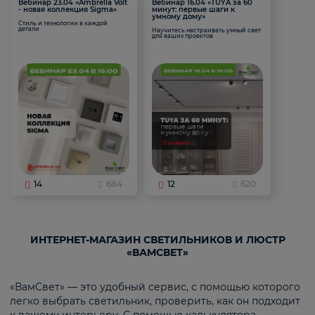
Вебинар 23.04 «Ambrella Volt
Вебинар 16.04 «TUYA за 60
- новая коллекция Sigma»
минут: первые шаги к
умному дому»
Стиль и технологии в каждой
детали
Научитесь настраивать умный свет
для ваших проектов
14
684
12
620
ИНТЕРНЕТ-МАГАЗИН СВЕТИЛЬНИКОВ И ЛЮСТР
«ВАМСВЕТ»
«ВамСвет» — это удобный сервис, с помощью которого
легко выбрать светильник, проверить, как он подходит