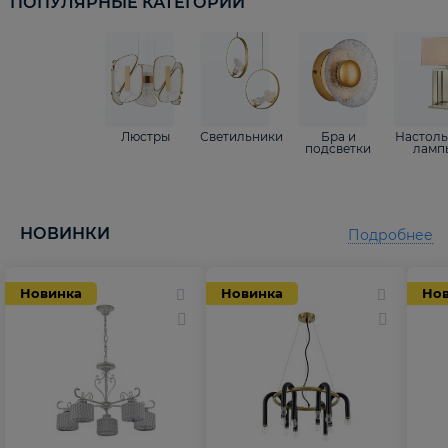
ПОПУЛЯРНЫЕ КАТЕГОРИИ
Люстры
Светильники
Бра и
Настол
подсветки
ламп
НОВИНКИ
Подробнее
Новинка
Новинка
Но