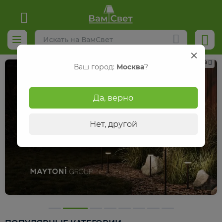
Реклама
Ваш город:
Москва
?
Да, верно
Нет, другой