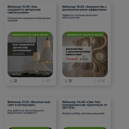
Вебинар 10.08 «Как
Вебинар 18.06 «Знакомство с
создаются авторские
динамическими эффектами»
светильники»
Эффекты, которые оживляют
пространство
Отражение мировых интерьерных
трендов
12
47
12
2108
Вебинар 21.05 «Безопасный
Вебинар 04.06 «Свет без
свет в интерьере»
компромиссов: практикум от
SKYTEK»
Как добиться максимального
визуального комфорта?
Живой разбор световых решений