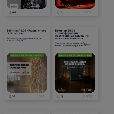
44
1105
15
657
Вебинар 14.05 «Теория слоев
Вебинар 28.04
освещения»
«Трансформация
пространства: как одним
нажатием меняются
Как создать интерьер премиум-
класса с Arlight?
функции комнаты
Как модернизировать любую
комнату в доме до уровня ПРО?
14
660
12
1092