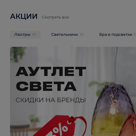
6 710 ₽
3 920 ₽
9 587 ₽
Подвесная люстра Lussole LSP-
Потолочная 
9941
Cevedale LSQ
В корзину
В корзину
На складе
1
шт
На складе
1
ш
АКЦИИ
Смотреть все
Люстры
30
Светильники
30
Бра и под