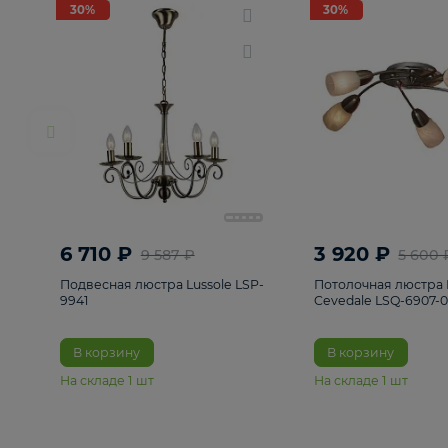
РАСПРОДАЖА
Смотреть все
Люстры
82
Светильники
222
Бра и под
30%
30%