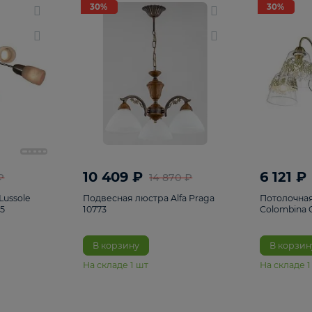
светки
96
Настольные лампы
5
Комплектующ
30%