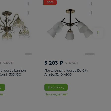
ие
8
30%
30%