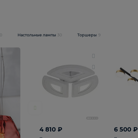
10 409 ₽
5 600 ₽
14 870 ₽
люстра Lussole
Подвесная люстра Alfa Praga
-6907-05
10773
В корзину
т
На складе
1
шт
светки
30
Настольные лампы
30
Торшеры
9