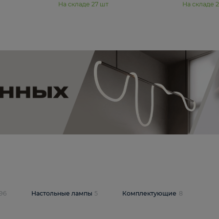
11 990 ₽
юстра Moderli
Подвесная люстра Moderli
12P
Dottie V11920-3P
В корзину
шт
На складе
27
шт