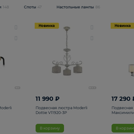
одсветки
148
Споты
47
Настольные лампы
86
Новинка