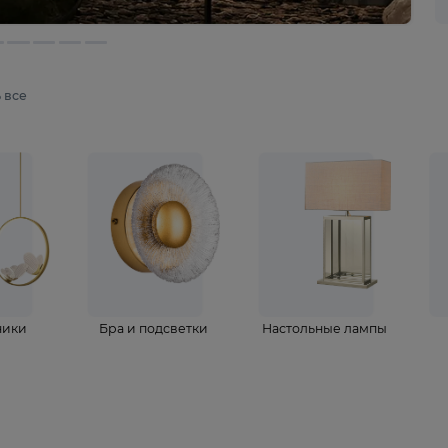
мотреть все
ветильники
Бра и подсветки
Настольные 