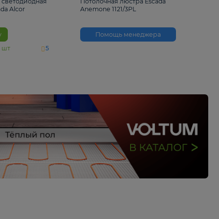
6 500 ₽
3 530 ₽
Потолочная светодиодная
Потолочная люстра 
люстра Escada Alcor
Anemone 1121/3PL
10266/6LED
В корзину
Помощь менед
На складе
11
шт
5