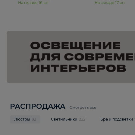
15 990 ₽
19 990 ₽
Подвесная люстра Moderli
Подвесная л
Dottie V11921-5P
Mireil V11914-
В корзину
В корзину
На складе
16
шт
На складе
17