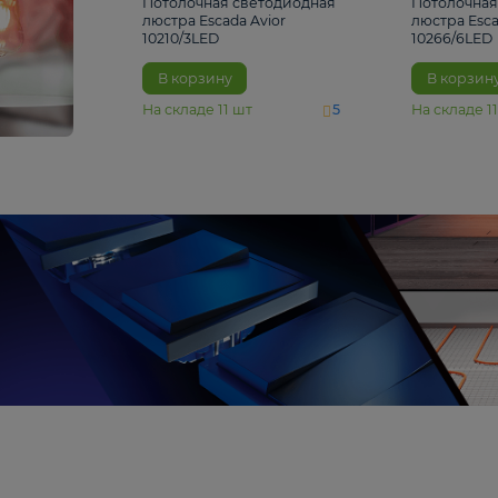
4 810 ₽
Потолочная светодиодная
люстра Escada Avior
10210/3LED
В корзину
На складе
11
шт
5