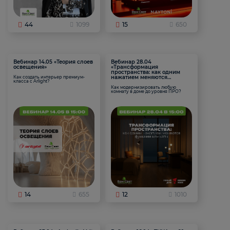
44
1099
15
650
Вебинар 14.05 «Теория слоев
Вебинар 28.04
освещения»
«Трансформация
пространства: как одним
нажатием меняются
Как создать интерьер премиум-
класса с Arlight?
функции комнаты
Как модернизировать любую
комнату в доме до уровня ПРО?
14
655
12
1010