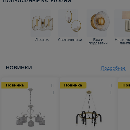
ПОПУЛЯРНЫЕ КАТЕГОРИИ
Люстры
Светильники
Бра и
Настол
подсветки
ламп
НОВИНКИ
Подробнее
Новинка
Новинка
Но