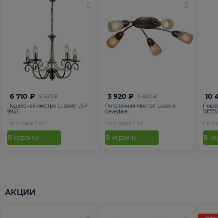
6 710 ₽
3 920 ₽
10 
9 587 ₽
5 600 ₽
Подвесная люстра Lussole LSP-
Потолочная люстра Lussole
Подве
9941
Cevedale ...
10773
На складе
1
шт
На складе
1
шт
На с
В корзину
В корзину
В ко
АКЦИИ