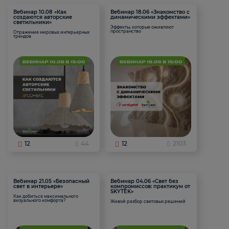
Вебинар 10.08 «Как
Вебинар 18.06 «Знакомство с
создаются авторские
динамическими эффектами»
светильники»
Эффекты, которые оживляют
пространство
Отражение мировых интерьерных
трендов
12
44
12
2103
Вебинар 21.05 «Безопасный
Вебинар 04.06 «Свет без
свет в интерьере»
компромиссов: практикум от
SKYTEK»
Как добиться максимального
визуального комфорта?
Живой разбор световых решений