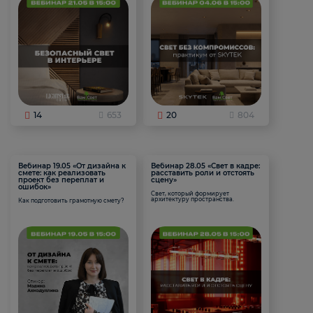
14
653
20
804
Вебинар 19.05 «От дизайна к
Вебинар 28.05 «Свет в кадре:
смете: как реализовать
расставить роли и отстоять
проект без переплат и
сцену»
ошибок»
Свет, который формирует
архитектуру пространства.
Как подготовить грамотную смету?