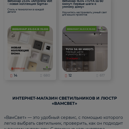
Вебинар 23.04 «Ambrella Volt
Вебинар 16.04 «TUYA за 60
- новая коллекция Sigma»
минут: первые шаги к
умному дому»
Стиль и технологии в каждой
детали
Научитесь настраивать умный свет
для ваших проектов
14
680
12
617
ИНТЕРНЕТ-МАГАЗИН СВЕТИЛЬНИКОВ И ЛЮСТР
«ВАМСВЕТ»
«ВамСвет» — это удобный сервис, с помощью которого
легко выбрать светильник, проверить, как он подходит