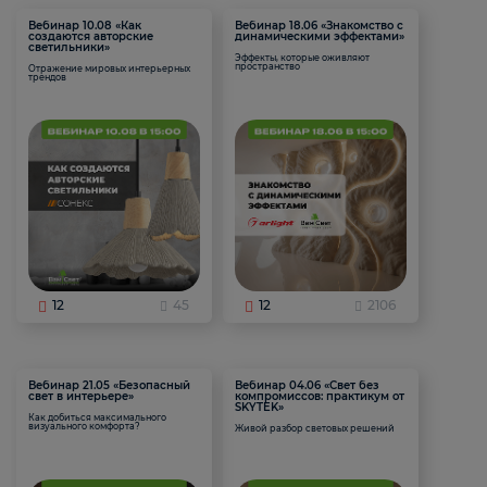
Вебинар 10.08 «Как
Вебинар 18.06 «Знакомство с
создаются авторские
динамическими эффектами»
светильники»
Эффекты, которые оживляют
пространство
Отражение мировых интерьерных
трендов
12
45
12
2106
Вебинар 21.05 «Безопасный
Вебинар 04.06 «Свет без
свет в интерьере»
компромиссов: практикум от
SKYTEK»
Как добиться максимального
визуального комфорта?
Живой разбор световых решений