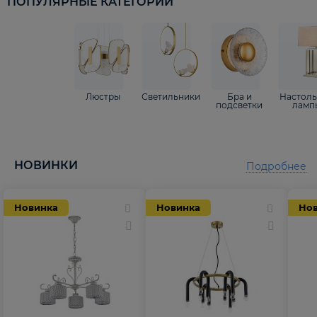
ПОПУЛЯРНЫЕ КАТЕГОРИИ
Люстры
Светильники
Бра и
Настол
подсветки
ламп
НОВИНКИ
Подробнее
Новинка
Новинка
Но