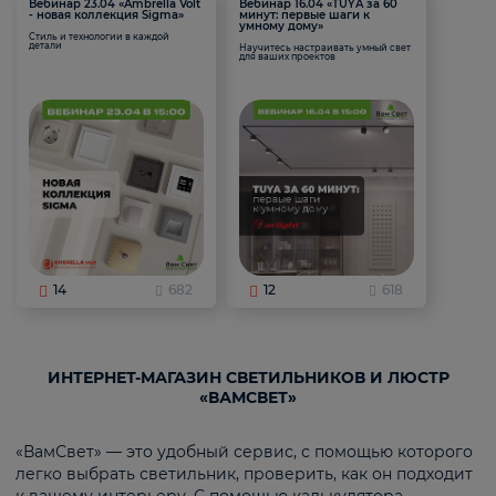
Вебинар 23.04 «Ambrella Volt
Вебинар 16.04 «TUYA за 60
- новая коллекция Sigma»
минут: первые шаги к
умному дому»
Стиль и технологии в каждой
детали
Научитесь настраивать умный свет
для ваших проектов
14
682
12
618
ИНТЕРНЕТ-МАГАЗИН СВЕТИЛЬНИКОВ И ЛЮСТР
«ВАМСВЕТ»
«ВамСвет» — это удобный сервис, с помощью которого
легко выбрать светильник, проверить, как он подходит