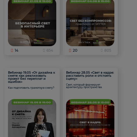
14
654
20
805
Вебинар 19.05 «От дизайна к
Вебинар 28.05 «Свет в кадре:
смете: как реализовать
расставить роли и отстоять
проект без переплат и
сцену»
ошибок»
Свет, который формирует
архитектуру пространства.
Как подготовить грамотную смету?