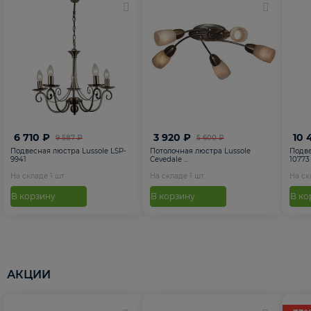
6 710 ₽
3 920 ₽
10 
9 587 ₽
5 600 ₽
Подвесная люстра Lussole LSP-
Потолочная люстра Lussole
Подве
9941
Cevedale ...
10773
На складе
1
шт
На складе
1
шт
На с
В корзину
В корзину
В ко
АКЦИИ