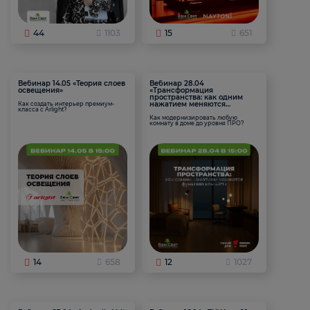
44
1103
15
651
Вебинар 14.05 «Теория слоев
Вебинар 28.04
освещения»
«Трансформация
пространства: как одним
нажатием меняются
Как создать интерьер премиум-
класса с Arlight?
функции комнаты
Как модернизировать любую
комнату в доме до уровня ПРО?
14
658
12
1027