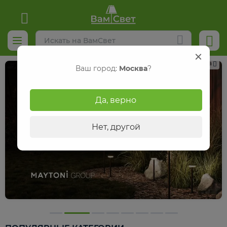
Реклама
Ваш город:
Москва
?
Да, верно
Нет, другой