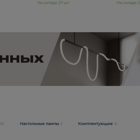
11 990 ₽
юстра Moderli
Подвесная люстра Moderli
12P
Dottie V11920-3P
В корзину
шт
На складе
27
шт