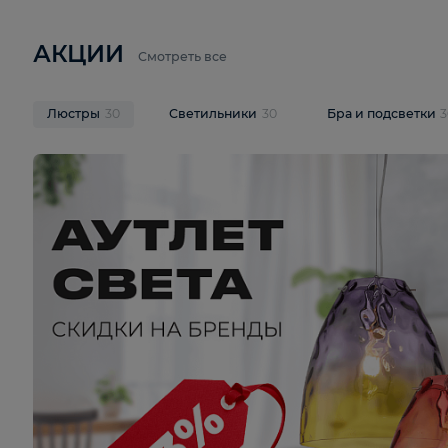
6 710 ₽
3 920 ₽
9 587 ₽
Подвесная люстра Lussole LSP-
Потолочная 
9941
Cevedale LSQ
В корзину
В корзину
На складе
1
шт
На складе
1
ш
АКЦИИ
Смотреть все
Люстры
30
Светильники
30
Бра и под