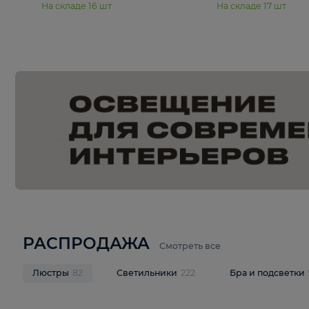
15 990 ₽
19 990 ₽
Подвесная люстра Moderli
Подвесная л
Dottie V11921-5P
Mireil V11914-
В корзину
В корзину
На складе
16
шт
На складе
17