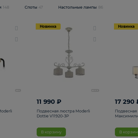
одсветки
148
Споты
47
Настольные лампы
86
Новинка