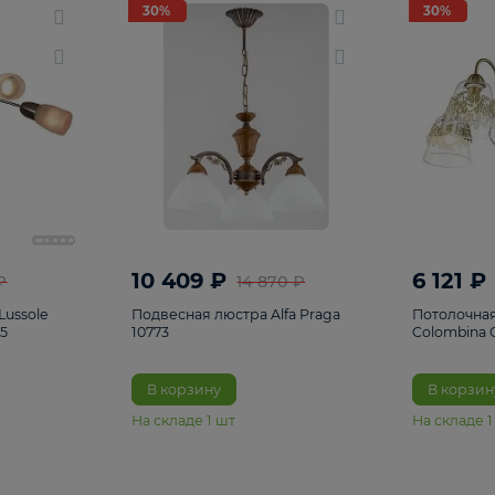
светки
96
Настольные лампы
5
Комплектующ
30%