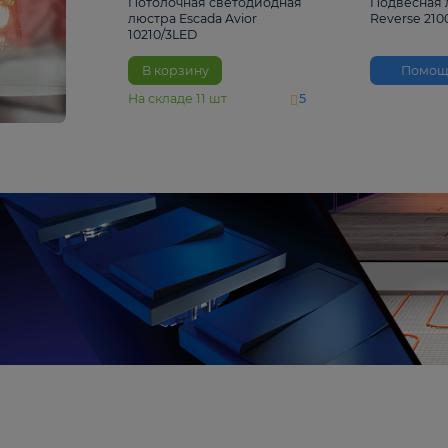
4 810 ₽
Потолочная светодиодная
люстра Escada Avior
10210/3LED
В корзину
На складе
11
шт
5