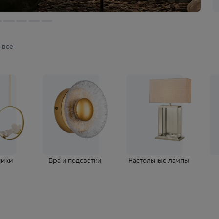
мотреть все
ветильники
Бра и подсветки
Настольные 