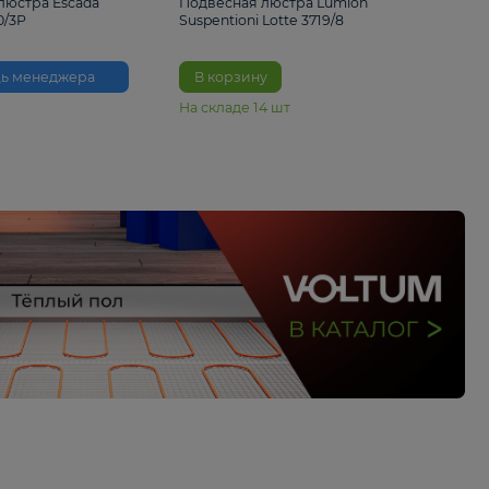
33%
6 230 ₽
4 490 ₽
6 680 
Подвесная люстра Escada
Подвесная люстра L
Reverse 2100/3P
Suspentioni Lotte 371
Помощь менеджера
В корзину
На складе
14
шт