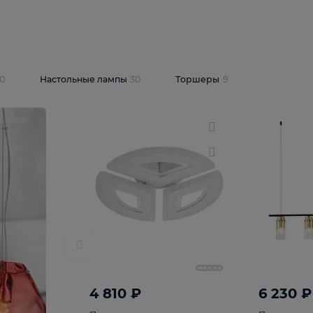
10 409 ₽
5 600 ₽
14 870 ₽
люстра Lussole
Подвесная люстра Alfa Praga
-6907-05
10773
В корзину
т
На складе
1
шт
светки
30
Настольные лампы
30
Торшеры
9