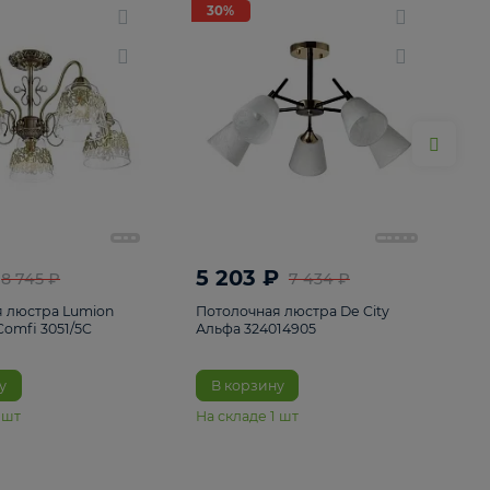
ие
8
30%
30%