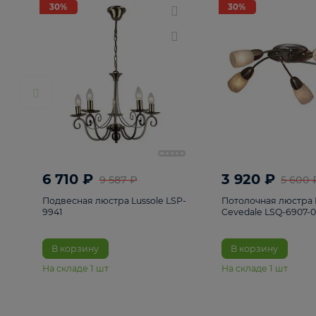
РАСПРОДАЖА
Смотреть все
Люстры
82
Светильники
222
Бра и под
30%
30%