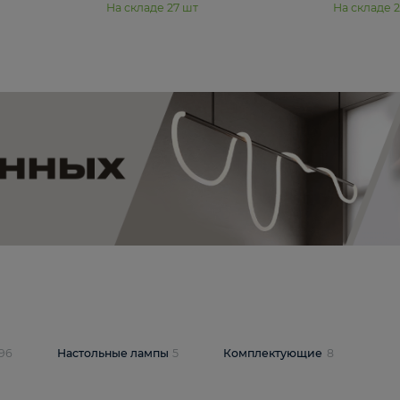
11 990 ₽
юстра Moderli
Подвесная люстра Moderli
12P
Dottie V11920-3P
В корзину
шт
На складе
27
шт