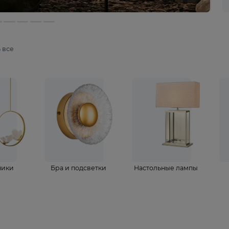
мотреть все
ветильники
Бра и подсветки
Настольные 