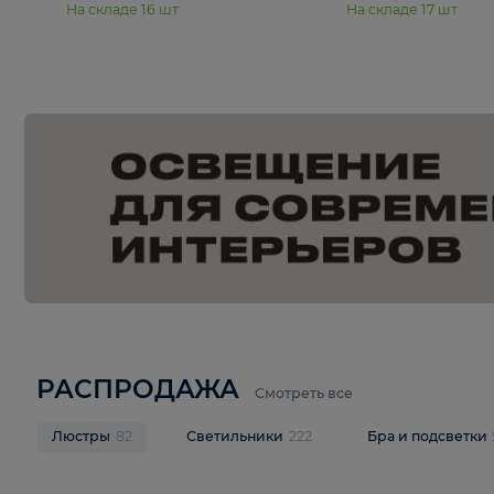
15 990 ₽
19 990 ₽
Подвесная люстра Moderli
Подвесная л
Dottie V11921-5P
Mireil V11914-
В корзину
В корзину
На складе
16
шт
На складе
17