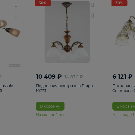
светки
96
Настольные лампы
5
Комплектующ
30%