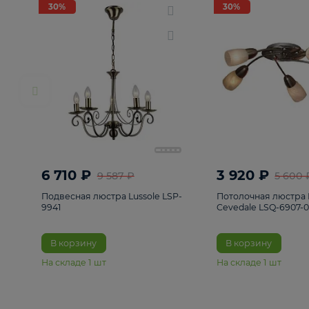
РАСПРОДАЖА
Смотреть все
Люстры
82
Светильники
222
Бра и под
30%
30%