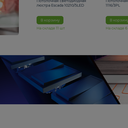
6 990 ₽
Потолочная светодиодная
люстра Escada 10210/5LED
В корзину
На складе
11
шт