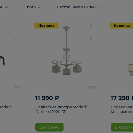
одсветки
148
Споты
47
Настольные лампы
86
Новинка