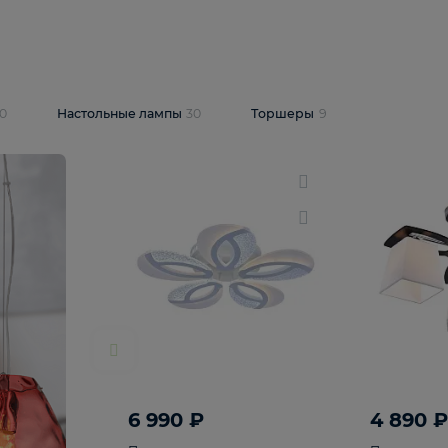
10 409 ₽
5 600 ₽
14 870 ₽
люстра Lussole
Подвесная люстра Alfa Praga
-6907-05
10773
В корзину
т
На складе
1
шт
светки
30
Настольные лампы
30
Торшеры
9