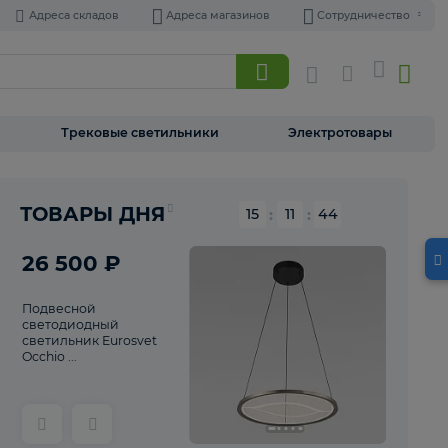
Адреса складов
Адреса магазинов
Торшеры
Трековые светильники
Э
Реклама
ТОВАРЫ ДНЯ
15
:
11
26 500 ₽
Подвесной
светодиодный
светильник Eurosvet
Occhio ...