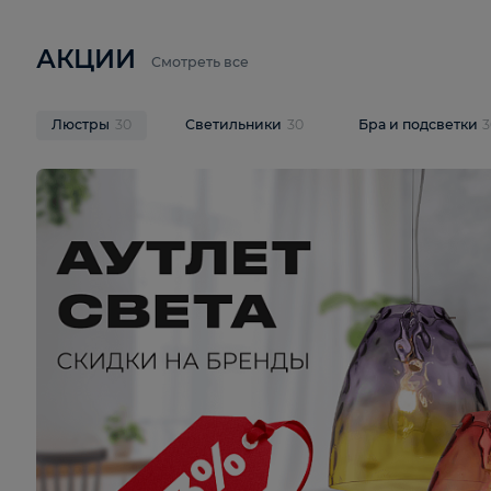
6 710 ₽
3 920 ₽
9 587 ₽
Подвесная люстра Lussole LSP-
Потолочная 
9941
Cevedale LSQ
В корзину
В корзину
На складе
1
шт
На складе
1
ш
АКЦИИ
Смотреть все
Люстры
30
Светильники
30
Бра и под