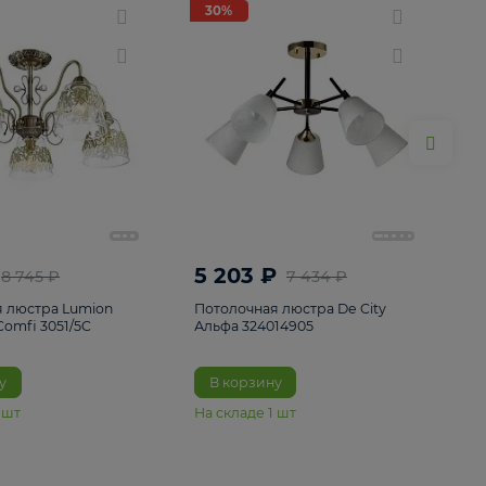
ие
8
30%
30%