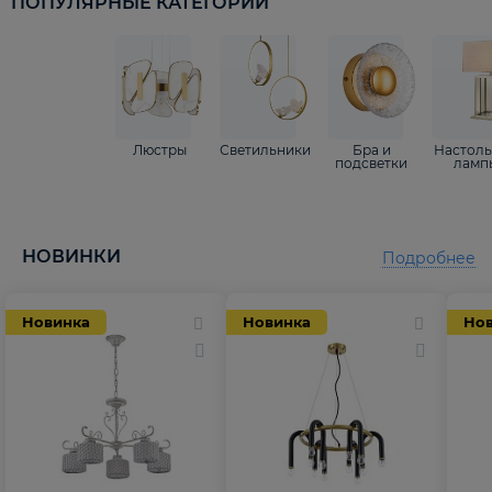
ПОПУЛЯРНЫЕ КАТЕГОРИИ
Люстры
Светильники
Бра и
Настол
подсветки
ламп
НОВИНКИ
Подробнее
Новинка
Новинка
Но