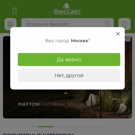
Реклама
Ваш город:
Москва
?
Да, верно
Нет, другой