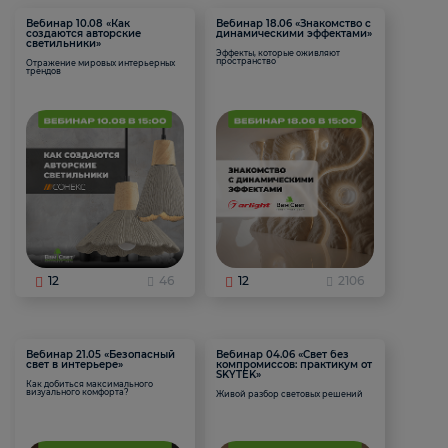
Вебинар 10.08 «Как
Вебинар 18.06 «Знакомство с
создаются авторские
динамическими эффектами»
светильники»
Эффекты, которые оживляют
пространство
Отражение мировых интерьерных
трендов
12
46
12
2106
Вебинар 21.05 «Безопасный
Вебинар 04.06 «Свет без
свет в интерьере»
компромиссов: практикум от
SKYTEK»
Как добиться максимального
визуального комфорта?
Живой разбор световых решений