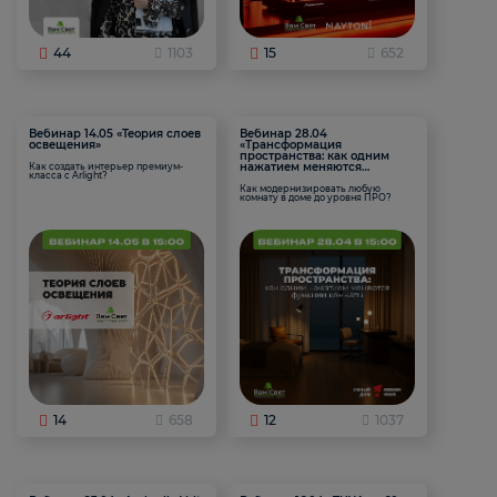
44
1103
15
652
Вебинар 14.05 «Теория слоев
Вебинар 28.04
освещения»
«Трансформация
пространства: как одним
нажатием меняются
Как создать интерьер премиум-
класса с Arlight?
функции комнаты
Как модернизировать любую
комнату в доме до уровня ПРО?
14
658
12
1037