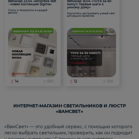
Вебинар 23.04 «Ambrella Volt
Вебинар 16.04 «TUYA за 60
- новая коллекция Sigma»
минут: первые шаги к
умному дому»
Стиль и технологии в каждой
детали
Научитесь настраивать умный свет
для ваших проектов
14
683
12
618
ИНТЕРНЕТ-МАГАЗИН СВЕТИЛЬНИКОВ И ЛЮСТР
«ВАМСВЕТ»
«ВамСвет» — это удобный сервис, с помощью которого
легко выбрать светильник, проверить, как он подходит