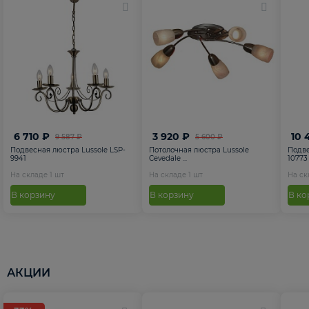
6 710 ₽
3 920 ₽
10 
9 587 ₽
5 600 ₽
Подвесная люстра Lussole LSP-
Потолочная люстра Lussole
Подве
9941
Cevedale ...
10773
На складе
1
шт
На складе
1
шт
На с
В корзину
В корзину
В ко
АКЦИИ