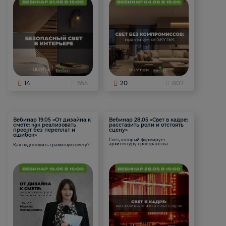
14
655
20
807
Вебинар 19.05 «От дизайна к
Вебинар 28.05 «Свет в кадре:
смете: как реализовать
расставить роли и отстоять
проект без переплат и
сцену»
ошибок»
Свет, который формирует
архитектуру пространства.
Как подготовить грамотную смету?