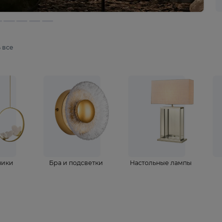
мотреть все
ветильники
Бра и подсветки
Настольные 