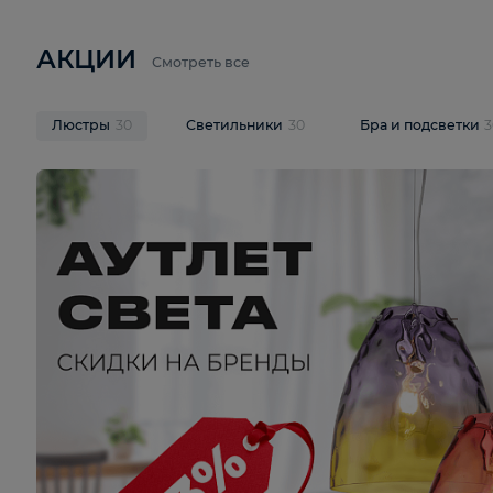
6 710 ₽
3 920 ₽
9 587 ₽
Подвесная люстра Lussole LSP-
Потолочная 
9941
Cevedale LSQ
В корзину
В корзину
На складе
1
шт
На складе
1
ш
АКЦИИ
Смотреть все
Люстры
30
Светильники
30
Бра и под