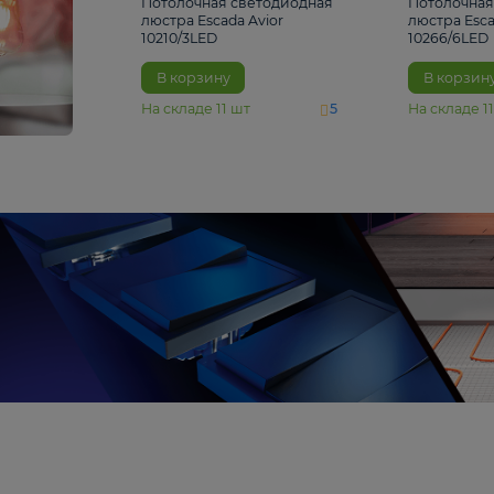
4 810 ₽
Потолочная светодиодная
люстра Escada Avior
10210/3LED
В корзину
На складе
11
шт
5