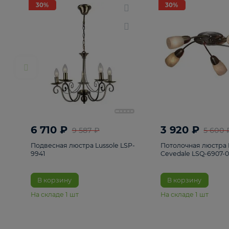
РАСПРОДАЖА
Смотреть все
Люстры
82
Светильники
222
Бра и под
30%
30%