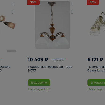
светки
96
Настольные лампы
5
Комплектующ
30%