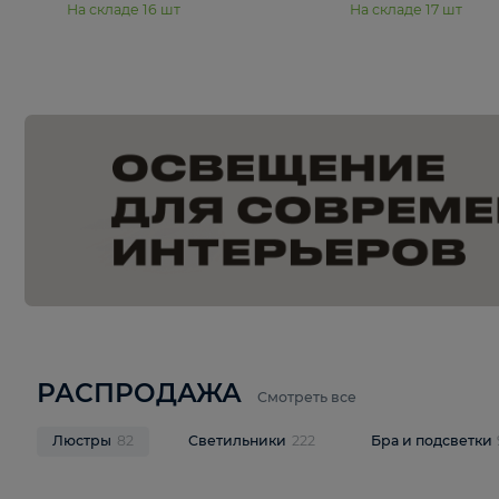
15 990 ₽
19 990 ₽
Подвесная люстра Moderli
Подвесная л
Dottie V11921-5P
Mireil V11914-
В корзину
В корзину
На складе
16
шт
На складе
17