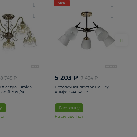
ие
8
30%
30%