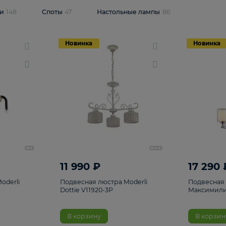
одсветки
148
Споты
47
Настольные лампы
86
Новинка