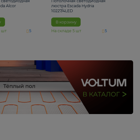
6 500 ₽
5 520 ₽
Потолочная светодиодная
Потолочная светод
люстра Escada Alcor
люстра Escada Hydri
10266/6LED
10227/4LED
В корзину
В корзину
На складе
11
шт
На складе
5
шт
5