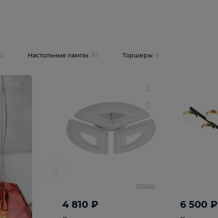
10 409 ₽
5 600 ₽
14 870 ₽
люстра Lussole
Подвесная люстра Alfa Praga
-6907-05
10773
В корзину
т
На складе
1
шт
светки
30
Настольные лампы
30
Торшеры
9