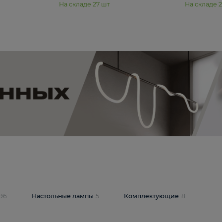
11 990 ₽
юстра Moderli
Подвесная люстра Moderli
12P
Dottie V11920-3P
В корзину
шт
На складе
27
шт