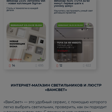
Вебинар 23.04 «Ambrella Volt
Вебинар 16.04 «TUYA за 60
- новая коллекция Sigma»
минут: первые шаги к
умному дому»
Стиль и технологии в каждой
детали
Научитесь настраивать умный свет
для ваших проектов
14
695
12
622
ИНТЕРНЕТ-МАГАЗИН СВЕТИЛЬНИКОВ И ЛЮСТР
«ВАМСВЕТ»
«ВамСвет» — это удобный сервис, с помощью которого
легко выбрать светильник, проверить, как он подходит