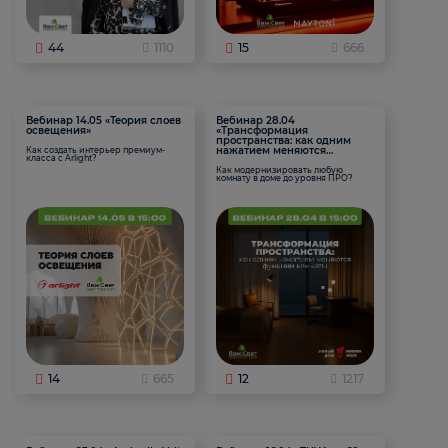
44
1110
15
666
Вебинар 14.05 «Теория слоев
Вебинар 28.04
освещения»
«Трансформация
пространства: как одним
нажатием меняются
Как создать интерьер премиум-
класса с Arlight?
функции комнаты
Как модернизировать любую
комнату в доме до уровня ПРО?
14
665
12
1217