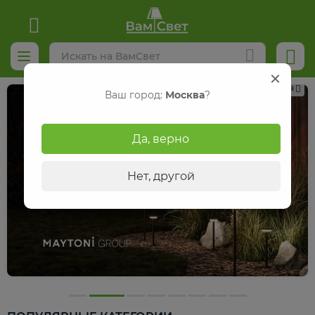
Реклама
Ваш город:
Москва
?
Да, верно
Нет, другой