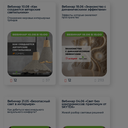
Вебинар 10.08 «Как
Вебинар 18.06 «Знакомство с
создаются авторские
динамическими эффектами»
светильники»
Эффекты, которые оживляют
пространство
Отражение мировых интерьерных
трендов
12
57
12
2113
Вебинар 21.05 «Безопасный
Вебинар 04.06 «Свет без
свет в интерьере»
компромиссов: практикум от
SKYTEK»
Как добиться максимального
визуального комфорта?
Живой разбор световых решений