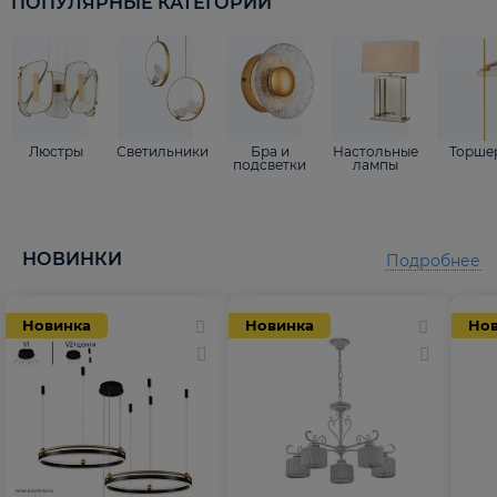
ПОПУЛЯРНЫЕ КАТЕГОРИИ
Люстры
Светильники
Бра и
Настольные
Торше
подсветки
лампы
НОВИНКИ
Подробнее
Новинка
Новинка
Но