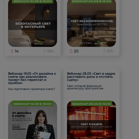
14
664
20
815
Вебинар 19.05 «От дизайна к
Вебинар 28.05 «Свет в кадре:
смете: как реализовать
расставить роли и отстоять
проект без переплат и
сцену»
ошибок»
Свет, который формирует
архитектуру пространства.
Как подготовить грамотную смету?