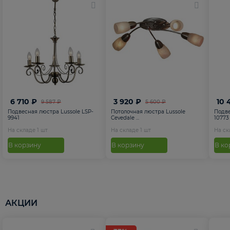
6 710 ₽
3 920 ₽
10 
9 587 ₽
5 600 ₽
Подвесная люстра Lussole LSP-
Потолочная люстра Lussole
Подве
9941
Cevedale ...
10773
На складе
1
шт
На складе
1
шт
На с
В корзину
В корзину
В ко
АКЦИИ