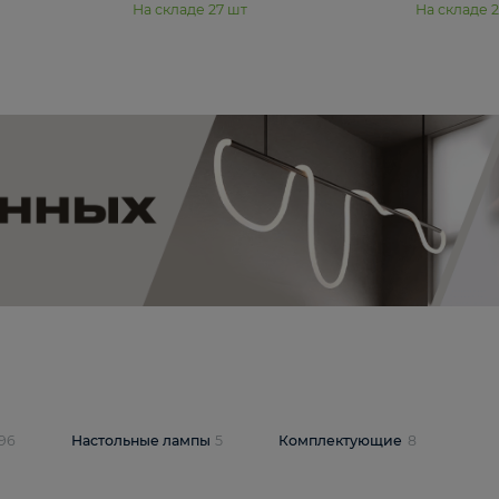
11 990 ₽
юстра Moderli
Подвесная люстра Moderli
12P
Dottie V11920-3P
В корзину
шт
На складе
27
шт