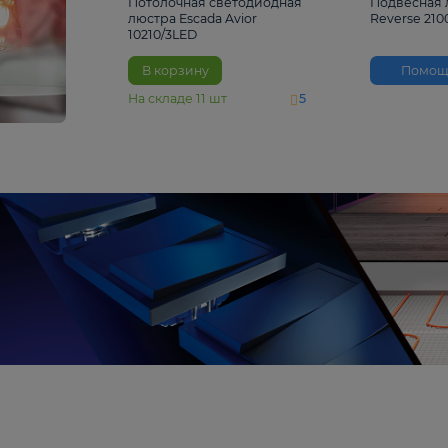
4 810 ₽
Потолочная светодиодная
люстра Escada Avior
10210/3LED
В корзину
На складе
11
шт
5