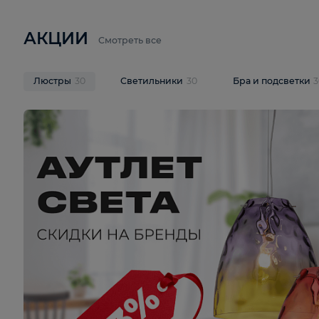
6 710 ₽
3 920 ₽
9 587 ₽
Подвесная люстра Lussole LSP-
Потолочная 
9941
Cevedale LSQ
В корзину
В корзину
На складе
1
шт
На складе
1
ш
АКЦИИ
Смотреть все
Люстры
30
Светильники
30
Бра и под