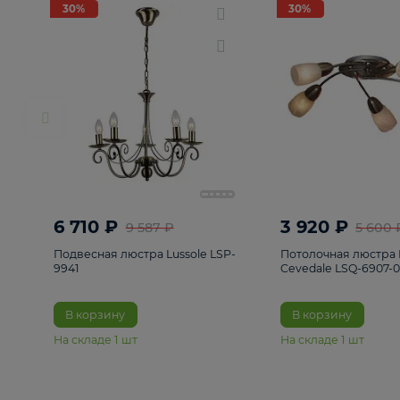
РАСПРОДАЖА
Смотреть все
Люстры
82
Светильники
222
Бра и под
30%
30%