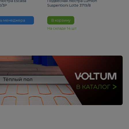
33%
6 230 ₽
4 490 ₽
6 680 
Подвесная люстра Escada
Подвесная люстра L
Reverse 2100/3P
Suspentioni Lotte 371
Помощь менеджера
В корзину
На складе
14
шт