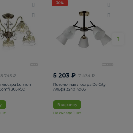
ие
8
30%
30%