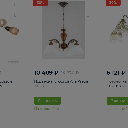
светки
96
Настольные лампы
5
Комплектующ
30%