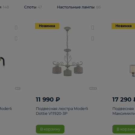
одсветки
148
Споты
47
Настольные лампы
86
Новинка