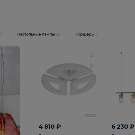
10 409 ₽
5 600 ₽
14 870 ₽
люстра Lussole
Подвесная люстра Alfa Praga
-6907-05
10773
В корзину
т
На складе
1
шт
светки
30
Настольные лампы
30
Торшеры
9