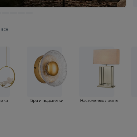
мотреть все
ветильники
Бра и подсветки
Настольные 