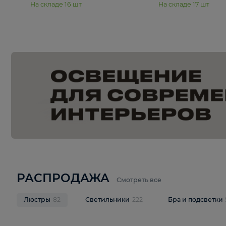
15 990 ₽
19 990 ₽
Подвесная люстра Moderli
Подвесная л
Dottie V11921-5P
Mireil V11914-
В корзину
В корзину
На складе
16
шт
На складе
17